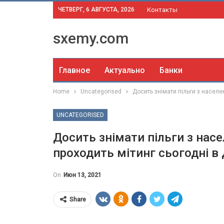
ЧЕТВЕРГ, 6 АВГУСТА, 2026
Контакты
sxemy.com
Главное
Актуально
Банки
Home
Uncategorised
Досить знімати пільги з населе
UNCATEGORISED
Досить знімати пільги з нас
проходить мітинг сьогодні в 
On
Июн 13, 2021
Share