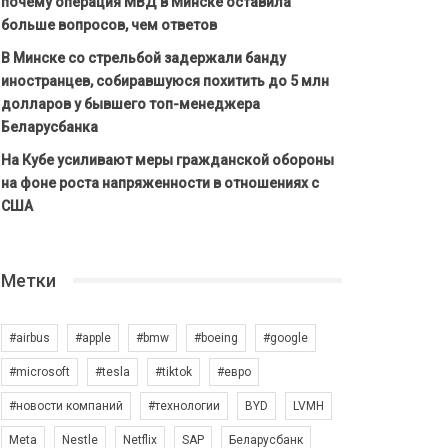
почему операция МВД в Минске оставила
больше вопросов, чем ответов
В Минске со стрельбой задержали банду
иностранцев, собиравшуюся похитить до 5 млн
долларов у бывшего топ-менеджера
Беларусбанка
На Кубе усиливают меры гражданской обороны
на фоне роста напряженности в отношениях с
США
Метки
#airbus
#apple
#bmw
#boeing
#google
#microsoft
#tesla
#tiktok
#евро
#новости компаний
#технологии
BYD
LVMH
Meta
Nestle
Netflix
SAP
Беларусбанк