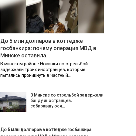
До 5 млн долларов в коттедже
госбанкира: почему операция МВД в
Минске оставила…
В минском районе Новинки со стрельбой
задержали троих иностранцев, которые
пытались проникнуть в частный…
В Минске со стрельбой задержали
банду иностранцев,
собиравшуюся…
До 5 млн долларов в коттедже госбанкира: