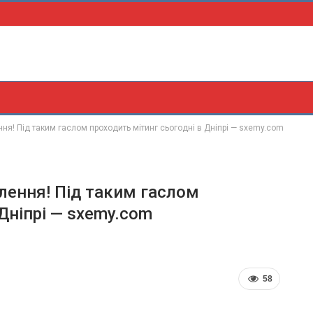
ння! Під таким гаслом проходить мітинг сьогодні в Дніпрі — sxemy.com
елення! Під таким гаслом
Дніпрі — sxemy.com
58