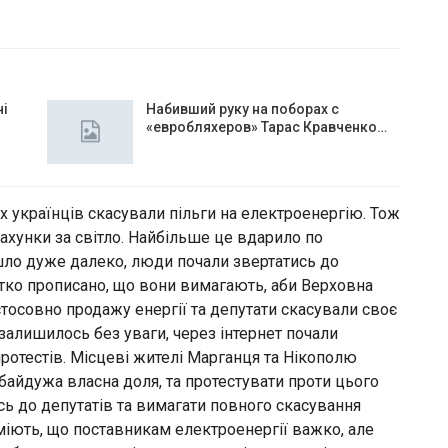
чі
Набивший руку на поборах с
«евробляхеров» Тарас Кравченко…
іх українців скасували пільги на електроенергію. Тож
рахунки за світло. Найбільше це вдарило по
шло дуже далеко, люди почали звертатись до
ітко прописано, що вони вимагають, аби Верховна
тосовно продажу енергії та депутати скасували своє
залишилось без уваги, через інтернет почали
отестів. Місцеві жителі Марганця та Нікополю
байдужа власна доля, та протестувати проти цього
ь до депутатів та вимагати повного скасування
уміють, що поставникам електроенергії важко, але