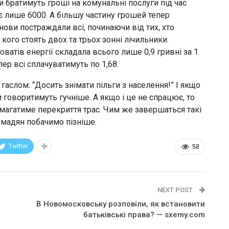
ни братимуть гроші на комунальні послуги під час
 лише 6000. А більшу частину грошей тепер
нови постраждали всі, починаючи від тих, хто
кого стоять двох та трьох зонні лічильники.
ватів енергії складала всього лише 0,9 гривні за 1
пер всі сплачуватимуть по 1,68.
гаслом: “Досить знімати пільги з населення!” І якщо
 говоритимуть гучніше. А якщо і це не спрацює, то
магатиме перекриття трас. Чим же завершаться такі
омадян побачимо пізніше.
Twitter
58
NEXT POST
В Новомосковську розповіли, як встановити
батьківські права? — sxemy.com