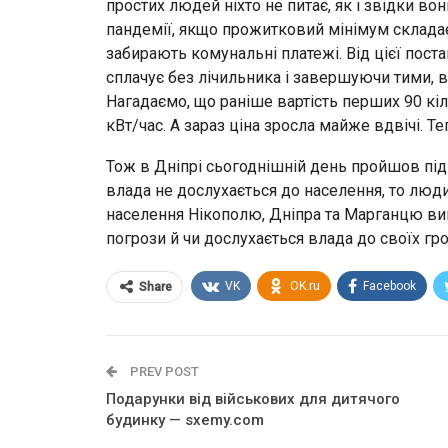
простих людей ніхто не питає, як і звідки во
пандемії, якщо прожитковий мінімум складає
забирають комунальні платежі. Від цієї поста
сплачує без лічильника і завершуючи тими, в 
Нагадаємо, що раніше вартість перших 90 кіло
кВт/час. А зараз ціна зросла майже вдвічі. Те
Тож в Дніпрі сьогоднішній день пройшов під 
влада не дослухається до населення, то люди
населення Нікополю, Дніпра та Марганцю ви
погрози й чи дослухається влада до своїх гр
VK
OK.ru
Facebook
Share
PREV POST
Подарунки від військових для дитячого
будинку — sxemy.com