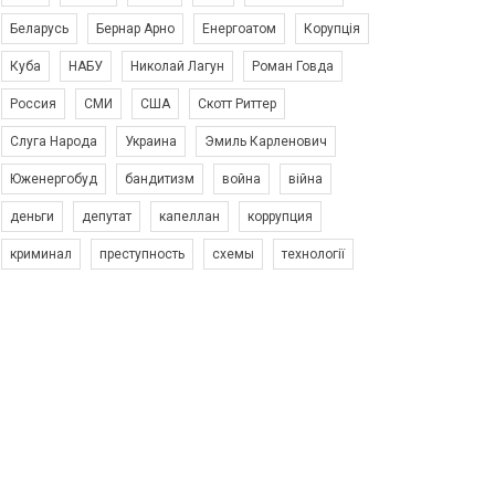
Беларусь
Бернар Арно
Енергоатом
Корупція
Куба
НАБУ
Николай Лагун
Роман Говда
Россия
СМИ
США
Скотт Риттер
Слуга Народа
Украина
Эмиль Карленович
Юженергобуд
бандитизм
война
війна
деньги
депутат
капеллан
коррупция
криминал
преступность
схемы
технології