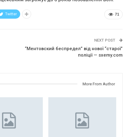
Twitter
71
NEXT POST
“Ментовский беспредел” від нової “старої”
поліції — sxemy.com
More From Author