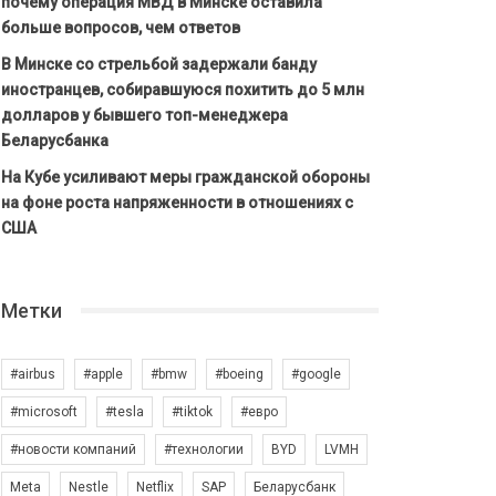
почему операция МВД в Минске оставила
больше вопросов, чем ответов
В Минске со стрельбой задержали банду
иностранцев, собиравшуюся похитить до 5 млн
долларов у бывшего топ-менеджера
Беларусбанка
На Кубе усиливают меры гражданской обороны
на фоне роста напряженности в отношениях с
США
Метки
#airbus
#apple
#bmw
#boeing
#google
#microsoft
#tesla
#tiktok
#евро
#новости компаний
#технологии
BYD
LVMH
Meta
Nestle
Netflix
SAP
Беларусбанк