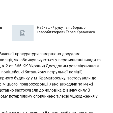
чі
Набивший руку на поборах с
«евробляхеров» Тарас Кравченко…
обласної прокуратури завершено досудове
поліції, які обвинувачуються у перевищенні влади та
41, ч. 2 ст. 365 КК України).Досудовим розслідуванням
поліцейські батальйону патрульної поліції,
ирного будинку у м. Краматорську, застосували до
рім цього, правоохоронці, явно виходячи за межі
тавно застосували до чоловіка фізичну силу.В
чному потерпілому спричинено тілесні ушкодження у
цейським загрожує до 8 років позбавлення волі.