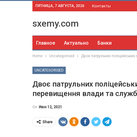
ПЯТНИЦА, 7 АВГУСТА, 2026
Контакты
sxemy.com
Главное
Актуально
Банки
Home
Uncategorised
Двоє патрульних поліцейських
UNCATEGORISED
Двоє патрульних поліцейськи
перевищення влади та служ
On
Июн 12, 2021
Share