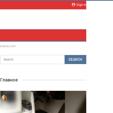
Sign in
 sxemy.com
Главное