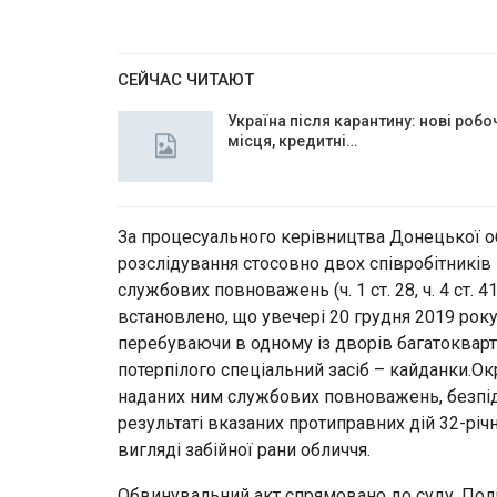
СЕЙЧАС ЧИТАЮТ
Україна після карантину: нові робо
місця, кредитні…
За процесуального керівництва Донецької 
розслідування стосовно двох співробітників 
службових повноважень (ч. 1 ст. 28, ч. 4 ст. 
встановлено, що увечері 20 грудня 2019 року 
перебуваючи в одному із дворів багатокварт
потерпілого спеціальний засіб – кайданки.Ок
наданих ним службових повноважень, безпідс
результаті вказаних протиправних дій 32-рі
вигляді забійної рани обличчя.
Обвинувальний акт спрямовано до суду. Полі