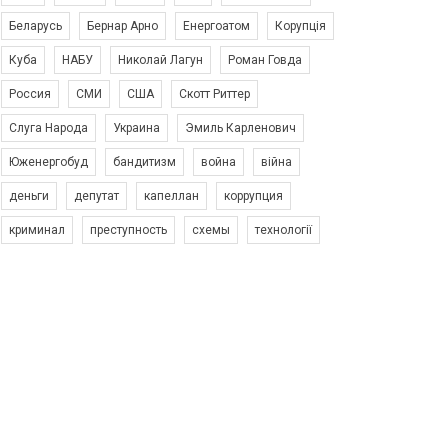
Беларусь
Бернар Арно
Енергоатом
Корупція
Куба
НАБУ
Николай Лагун
Роман Говда
Россия
СМИ
США
Скотт Риттер
Слуга Народа
Украина
Эмиль Карленович
Юженергобуд
бандитизм
война
війна
деньги
депутат
капеллан
коррупция
криминал
преступность
схемы
технології