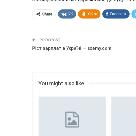
VK
OK.ru
Facebook
Share
PREV POST
Ріст зарплат в Україні — sxemy.com
You might also like