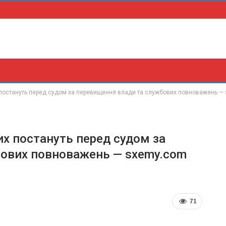
 постануть перед судом за перевищення влади та службових повноважень —
х постануть перед судом за
бових повноважень — sxemy.com
71