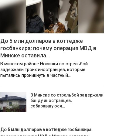
До 5 млн долларов в коттедже
госбанкира: почему операция МВД в
Минске оставила…
В минском районе Новинки со стрельбой
задержали троих иностранцев, которые
пытались проникнуть в частный…
В Минске со стрельбой задержали
банду иностранцев,
собиравшуюся…
До 5 млн долларов в коттедже госбанкира: