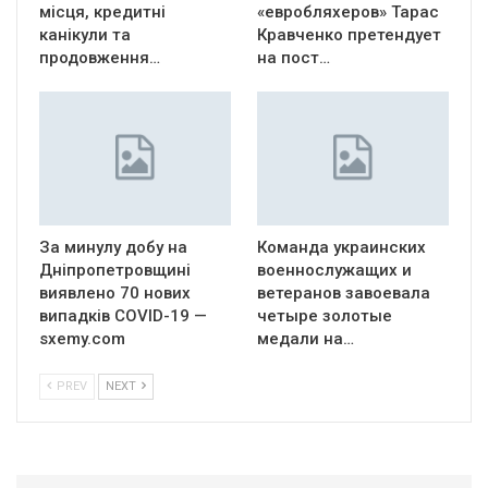
місця, кредитні
«евробляхеров» Тарас
канікули та
Кравченко претендует
продовження…
на пост…
За минулу добу на
Команда украинских
Дніпропетровщині
военнослужащих и
виявлено 70 нових
ветеранов завоевала
випадків COVID-19 —
четыре золотые
sxemy.com
медали на…
PREV
NEXT