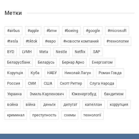
Метки
#airbus
#apple
#bmw
#boeing
#google
#microsoft
#tesla
#tiktok
#евро
#новости компаний
#технологии
BYD
LVMH
Meta
Nestle
Netflix
SAP
Беларусбанк
Беларусь
Бернар Арно
Енергоатом
Корупція
Куба
НАБУ
Николай Лагун
Роман Говда
Россия
СМИ
США
Скотт Риттер
Слуга Народа
Украина
Эмиль Карленович
Юженергобуд
бандитизм
война
війна
деньги
депутат
капеллан
коррупция
криминал
преступность
схемы
технології