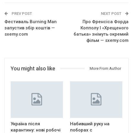
PREV POST
NEXT POST
Фестиваль Burning Man
Про Френсіса Форда
запустив збір коштів —
Копполу І «Хрещеного
sxemy.com
батька» знімуть окремий
фільм — sxemy.com
You might also like
More From Author
Україна після
Набивший руку на
карантину: нові робочі
поборах с