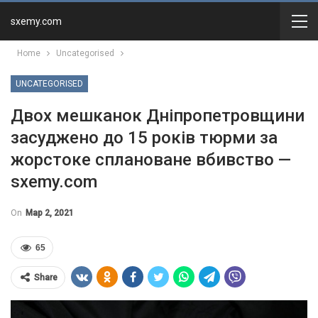
sxemy.com
Home
Uncategorised
UNCATEGORISED
Двох мешканок Дніпропетровщини
засуджено до 15 років тюрми за
жорстоке сплановане вбивство —
sxemy.com
On
Мар 2, 2021
65
Share