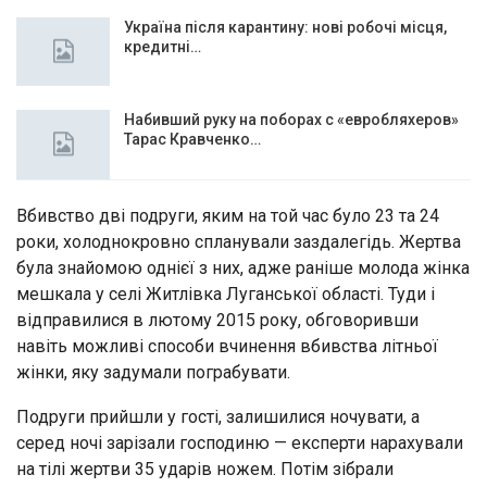
Україна після карантину: нові робочі місця,
кредитні…
Набивший руку на поборах с «евробляхеров»
Тарас Кравченко…
Вбивство дві подруги, яким на той час було 23 та 24
роки, холоднокровно спланували заздалегідь. Жертва
була знайомою однієї з них, адже раніше молода жінка
мешкала у селі Житлівка Луганської області. Туди і
відправилися в лютому 2015 року, обговоривши
навіть можливі способи вчинення вбивства літньої
жінки, яку задумали пограбувати.
Подруги прийшли у гості, залишилися ночувати, а
серед ночі зарізали господиню — експерти нарахували
на тілі жертви 35 ударів ножем. Потім зібрали