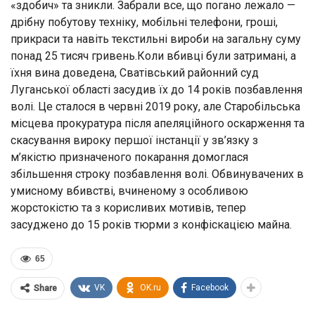
«здобич» та зникли. Забрали все, що погано лежало —
дрібну побутову техніку, мобільні телефони, гроші,
прикраси та навіть текстильні вироби на загальну суму
понад 25 тисяч гривень.Коли вбивці були затримані, а
їхня вина доведена, Сватівський районний суд
Луганської області засудив їх до 14 років позбавлення
волі. Це сталося в червні 2019 року, але Старобільська
місцева прокуратура після апеляційного оскарження та
скасування вироку першої інстанції у зв’язку з
м’якістю призначеного покарання домоглася
збільшення строку позбавлення волі. Обвинувачених в
умисному вбивстві, вчиненому з особливою
жорстокістю та з корисливих мотивів, тепер
засуджено до 15 років тюрми з конфіскацією майна.
65
VK
OK.ru
Facebook
Share