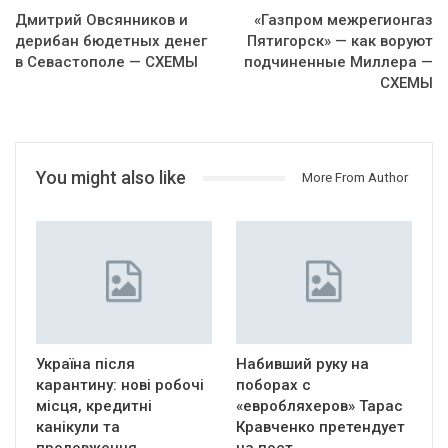
Дмитрий Овсянников и
«Газпром межрегионгаз
дерибан бюдетных денег
Пятигорск» — как воруют
в Севастополе — СХЕМЫ
подчиненные Миллера —
СХЕМЫ
You might also like
More From Author
Україна після
Набивший руку на
карантину: нові робочі
поборах с
місця, кредитні
«евробляхеров» Тарас
канікули та
Кравченко претендует