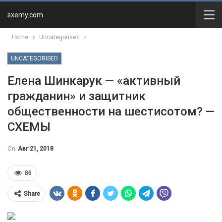
sxemy.com
Home
Uncategorised
UNCATEGORISED
Елена Шинкарук — «активный
гражданин» и защитник
общественности на шестисотом? —
СХЕМЫ
On
Авг 21, 2018
86
Share