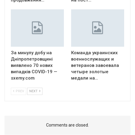
продовження…
на пост…
За минулу добу на
Команда украинских
Дніпропетровщині
военнослужащих и
виявлено 70 нових
ветеранов завоевала
випадків COVID-19 —
четыре золотые
sxemy.com
медали на…
PREV
NEXT
Comments are closed.