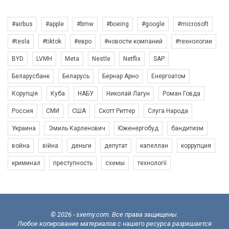
#airbus
#apple
#bmw
#boeing
#google
#microsoft
#tesla
#tiktok
#евро
#новости компаний
#технологии
BYD
LVMH
Meta
Nestle
Netflix
SAP
Беларусбанк
Беларусь
Бернар Арно
Енергоатом
Корупція
Куба
НАБУ
Николай Лагун
Роман Говда
Россия
СМИ
США
Скотт Риттер
Слуга Народа
Украина
Эмиль Карленович
Юженергобуд
бандитизм
война
війна
деньги
депутат
капеллан
коррупция
криминал
преступность
схемы
технології
© 2026 - sxemy.com. Все права защищены.
Любое копирование материалов с нашего ресурса разрешается