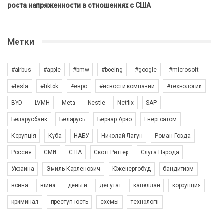
роста напряженности в отношениях с США
Метки
#airbus
#apple
#bmw
#boeing
#google
#microsoft
#tesla
#tiktok
#евро
#новости компаний
#технологии
BYD
LVMH
Meta
Nestle
Netflix
SAP
Беларусбанк
Беларусь
Бернар Арно
Енергоатом
Корупція
Куба
НАБУ
Николай Лагун
Роман Говда
Россия
СМИ
США
Скотт Риттер
Слуга Народа
Украина
Эмиль Карленович
Юженергобуд
бандитизм
война
війна
деньги
депутат
капеллан
коррупция
криминал
преступность
схемы
технології