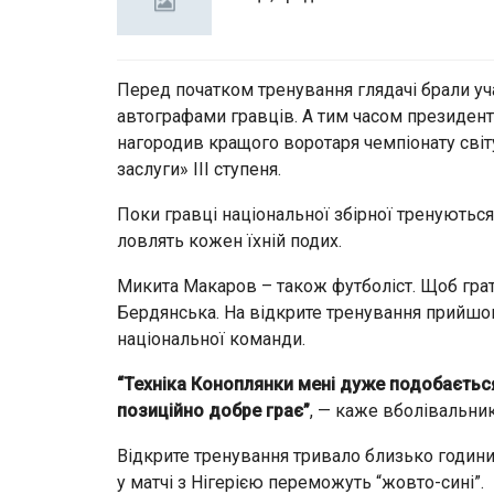
Перед початком тренування глядачі брали уча
автографами гравців. А тим часом президент
нагородив кращого воротаря чемпіонату світ
заслуги» III ступеня.
Поки гравці національної збірної тренуються 
ловлять кожен їхній подих.
Микита Макаров – також футболіст. Щоб грат
Бердянська. На відкрите тренування прийшов,
національної команди.
“Техніка Коноплянки мені дуже подобаєтьс
позиційно добре грає”
, — каже вболівальни
Відкрите тренування тривало близько години
у матчі з Нігерією переможуть “жовто-сині”.