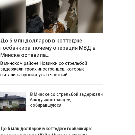
До 5 млн долларов в коттедже
госбанкира: почему операция МВД в
Минске оставила…
В минском районе Новинки со стрельбой
задержали троих иностранцев, которые
пытались проникнуть в частный…
В Минске со стрельбой задержали
банду иностранцев,
собиравшуюся…
До 5 млн долларов в коттедже госбанкира: