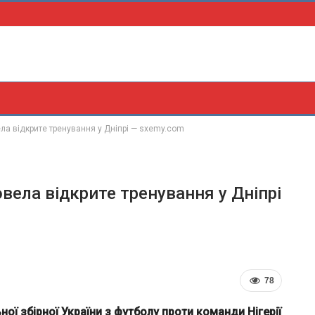
ла відкрите тренування у Дніпрі — sxemy.com
вела відкрите тренування у Дніпрі
78
ої збірної України з футболу проти команди Нігерії