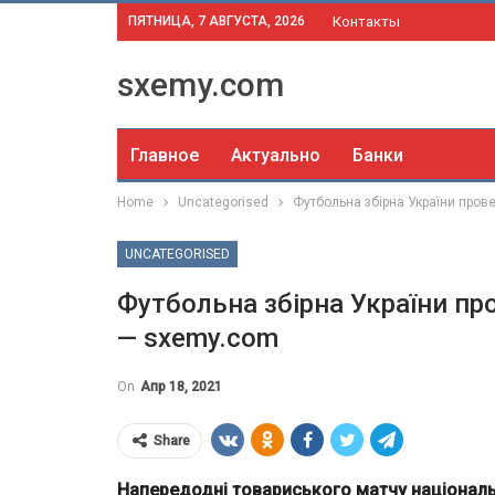
ПЯТНИЦА, 7 АВГУСТА, 2026
Контакты
sxemy.com
Главное
Актуально
Банки
Home
Uncategorised
Футбольна збірна України прове
UNCATEGORISED
Футбольна збірна України про
— sxemy.com
On
Апр 18, 2021
Share
Напередодні товариського матчу національн