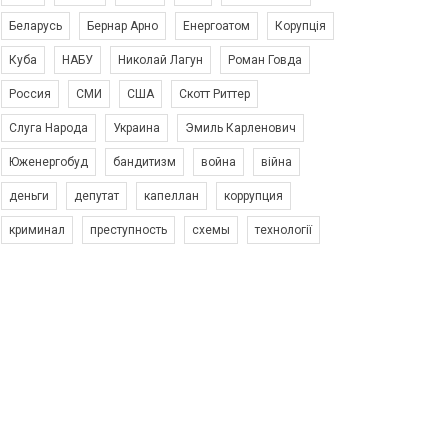
Беларусь
Бернар Арно
Енергоатом
Корупція
Куба
НАБУ
Николай Лагун
Роман Говда
Россия
СМИ
США
Скотт Риттер
Слуга Народа
Украина
Эмиль Карленович
Юженергобуд
бандитизм
война
війна
деньги
депутат
капеллан
коррупция
криминал
преступность
схемы
технології