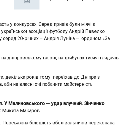
сть у конкурсах. Серед призів були м’ячі з
 української асоціації футболу Андрій Павелко
у серед 20-річних – Андрія Луніна – орденом «За
на дніпровському газоні, на трибунах тисячі глядачів
и, декілька років тому переїхав до Дніпра з
 аби на власні очі побачити майстерність
я. У Малиновського — удар влучний. Зінченко
к Микита Макаров.
. Переважна більшість вболівальників переконана: