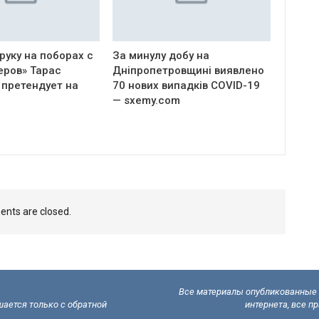
руку на поборах с
За минулу добу на
еров» Тарас
Дніпропетровщині виявлено
 претендует на
70 нових випадків COVID-19
— sxemy.com
nts are closed.
Все материалы опубликованные н
ается только с обратной
интернета, все п