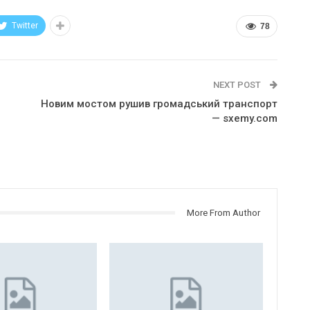
Twitter
78
NEXT POST
Новим мостом рушив громадський транспорт
— sxemy.com
More From Author