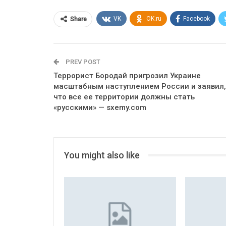
VK
OK.ru
Facebook
Share
PREV POST
Террорист Бородай пригрозил Украине
масштабным наступлением России и заявил,
что все ее территории должны стать
«русскими» — sxemy.com
You might also like