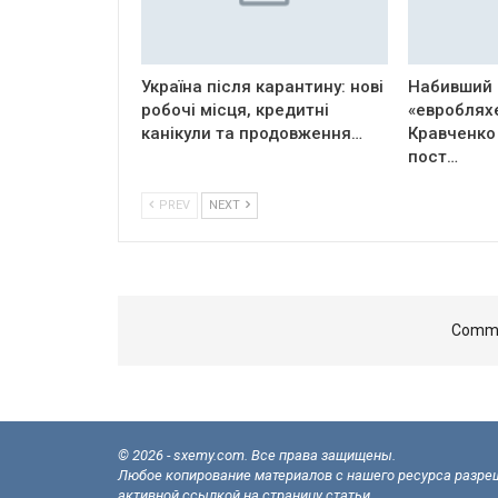
Україна після карантину: нові
Набивший 
робочі місця, кредитні
«евроблях
канікули та продовження…
Кравченко
пост…
PREV
NEXT
Comme
© 2026 - sxemy.com. Все права защищены.
Любое копирование материалов с нашего ресурса разреш
активной ссылкой на страницу статьи.