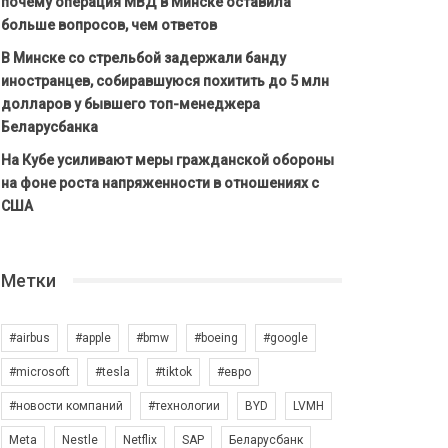
почему операция МВД в Минске оставила
больше вопросов, чем ответов
В Минске со стрельбой задержали банду
иностранцев, собиравшуюся похитить до 5 млн
долларов у бывшего топ-менеджера
Беларусбанка
На Кубе усиливают меры гражданской обороны
на фоне роста напряженности в отношениях с
США
Метки
#airbus
#apple
#bmw
#boeing
#google
#microsoft
#tesla
#tiktok
#евро
#новости компаний
#технологии
BYD
LVMH
Meta
Nestle
Netflix
SAP
Беларусбанк