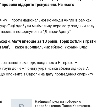
” провели відкрите тренування. На нього
09-му – проти національної команди Англії в рамках
і українці здобули мінімальну перемогу завдяки голу
 нарешті повернувся на “Дніпро-Арену”.
оди. Матч вперше за 10 років. Торік хотіли зіграти
вали”
, — каже вболівальник збірної України Влас
ера нашої команди, поєдинок з Нігерією –
 групі до чемпіонату українська збірна лідирує. А
що опонента з Європи на дату проведення спарингу
чі
Набивший руку на поборах с
«евробляхеров» Тарас Кравченко…