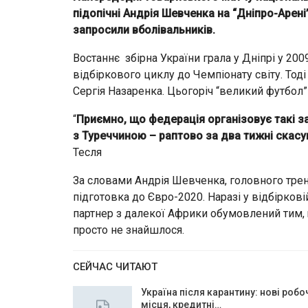
підопічні Андрія Шевченка на “Дніпро-Арені
запросили вболівальників.
Востаннє збірна України грала у Дніпрі у 20
відбіркового циклу до Чемпіонату світу. Тод
Сергія Назаренка. Цьогоріч “великий футбол”
“
Приємно, що федерація організовує такі зах
з Туреччиною – раптово за два тижні скасу
Тесля
За словами Андрія Шевченка, головного трен
підготовка до Євро-2020. Наразі у відбірковій
партнер з далекої Африки обумовлений тим, 
просто не знайшлося.
СЕЙЧАС ЧИТАЮТ
Україна після карантину: нові робо
місця, кредитні…