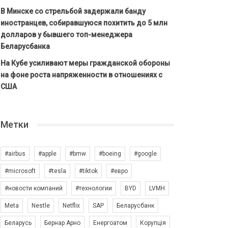
В Минске со стрельбой задержали банду
иностранцев, собиравшуюся похитить до 5 млн
долларов у бывшего топ-менеджера
Беларусбанка
На Кубе усиливают меры гражданской обороны
на фоне роста напряженности в отношениях с
США
Метки
#airbus
#apple
#bmw
#boeing
#google
#microsoft
#tesla
#tiktok
#евро
#новости компаний
#технологии
BYD
LVMH
Meta
Nestle
Netflix
SAP
Беларусбанк
Беларусь
Бернар Арно
Енергоатом
Корупція