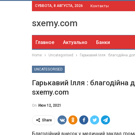
СУББОТА, 8 АВГУСТА, 2026
Контакты
sxemy.com
Главное
Актуально
Банки
Home
Uncategorised
Гарькавий Ілля : благодійна д
UNCATEGORISED
Гарькавий Ілля : благодійна
sxemy.com
On
Июн 12, 2021
Share
Благодійний внесок у медичний заклад грома