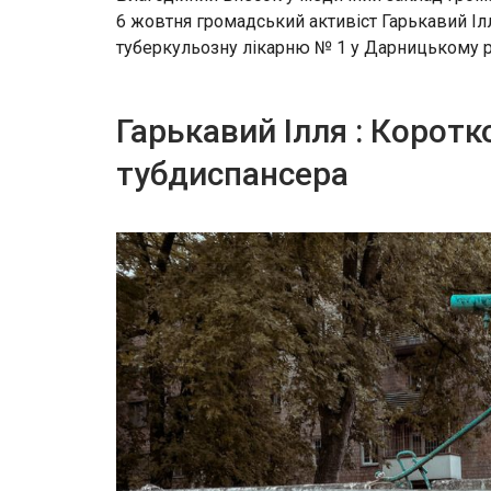
6 жовтня громадський активіст Гарькавий Іл
туберкульозну лікарню № 1 у Дарницькому р
Гарькавий Ілля : Коротк
тубдиспансера