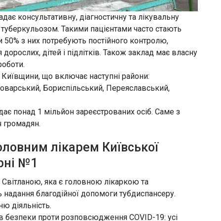
дає консультативну, діагностичну та лікувальну
туберкульозом. Такими пацієнтами часто стають
и 50% з них потребують постійного контролю,
дорослих, дітей і підлітків. Також заклад має власну
роботи.
 Київщини, що включає наступні райони:
оварський, Бориспільський, Переяславський,
адає понад 1 мільйон зареєстрованих осіб. Саме з
ч громадян.
 головним лікарем Київської
рні №1
о Світланою, яка є головною лікаркою та
 надання благодійної допомоги тубдиспансеру.
ню діяльність.
ів безпеки проти розповсюдження COVID-19: усі