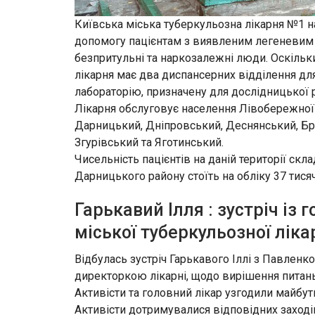
Київська міська туберкульозна лікарня №1 на
допомогу пацієнтам з виявленим легеневим 
безпритульні та наркозалежні люди. Оскільк
лікарня має два диспансерних відділення для 
лабораторію, призначену для дослідницької 
Лікарня обслуговує населення Лівобережної
Дарницький, Дніпровський, Деснянський, Бр
Згурівський та Яготинський.
Чисельність пацієнтів на даній території скл
Дарницького району стоїть на обліку 37 тися
Гарькавий Ілля : зустріч із
міської туберкульозної ліка
Відбулась зустріч Гарькавого Іллі з Павленк
директоркою лікарні, щодо вирішення питань
Активісти та головний лікар узгодили майбут
Активісти дотримувалися відповідних заход