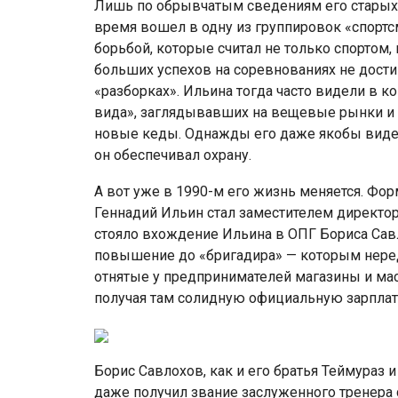
Лишь по обрывчатым сведениям его старых з
время вошел в одну из группировок «спортс
борьбой, которые считал не только спортом,
больших успехов на соревнованиях не дости
«разборках». Ильина тогда часто видели в
вида», заглядывавших на вещевые рынки и 
новые кеды. Однажды его даже якобы виде
он обеспечивал охрану.
А вот уже в 1990-м его жизнь меняется. Фо
Геннадий Ильин стал заместителем директор
стояло вхождение Ильина в ОПГ Бориса Савл
повышение до «бригадира» — которым нере
отнятые у предпринимателей магазины и маст
получая там солидную официальную зарплат
Борис Савлохов, как и его братья Теймураз 
даже получил звание заслуженного тренера 