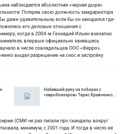
льина наблюдается абсолютная «черная дыра»:
тельности. Потеряв свою должность замдиректора
 бы даже удивительным, если бы он находился где-
сложились его деловые отношения с
имеру, когда в 2004-м Геннадий Ильин внезапно
инимателя, впервые официально занявшись
озвучало в числе совладельцев ООО «Ферро»,
ьченко
выдал разрешение на снос и застройку
чі
Набивший руку на поборах с
«евробляхеров» Тарас Кравченко…
фирме (СМИ не раз писали про скандалы вокруг
твовала, минимум, с 2001 года. И тогда в число её