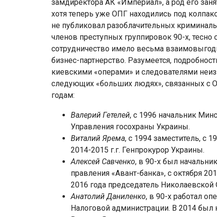
замдиректора АК «Империал», а род его заня
хотя теперь уже ОПГ находились под колпак
не публиковал разоблачительных криминальн
членов преступных группировок 90-х, тесно 
сотрудничество имело весьма взаимовыгодн
бизнес-партнерство. Разумеется, подробнос
киевскими «операми» и следователями неиз
следующих «больших людях», связанных с О
годам:
Валерий Гетелей
, с 1996 начальник Мин
Управления госохраны Украины.
Виталий Ярема
, с 1994 заместитель, с
2014-2015 г.г. Генпрокурор Украины.
Алексей Савченко
, в 90-х был начальн
правления «Авант-банка», с октября 20
2016 года председатель Николаевской 
Анатолий Даниленко
, в 90-х работал о
Налоговой администрации. В 2014 был