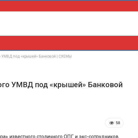
о УМВД под «крышей» Банковой | СХЕМЫ
кого УМВД под «крышей» Банковой
58
ра» известного столичного ОПГ и экс-сотрудников