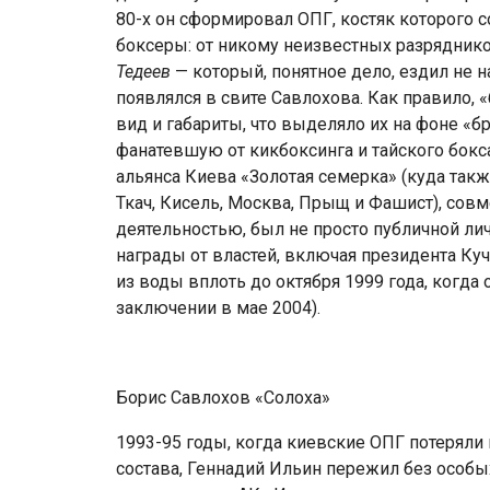
80-х он сформировал ОПГ, костяк которого 
боксеры: от никому неизвестных разрядник
Тедеев
— который, понятное дело, ездил не н
появлялся в свите Савлохова. Как правило,
вид и габариты, что выделяло их на фоне «б
фанатевшую от кикбоксинга и тайского бокс
альянса Киева «Золотая семерка» (куда та
Ткач, Кисель, Москва, Прыщ и Фашист), сов
деятельностью, был не просто публичной лич
награды от властей, включая президента Ку
из воды вплоть до октября 1999 года, когда 
заключении в мае 2004).
Борис Савлохов «Солоха»
1993-95 годы, когда киевские ОПГ потеряли 
состава, Геннадий Ильин пережил без особы