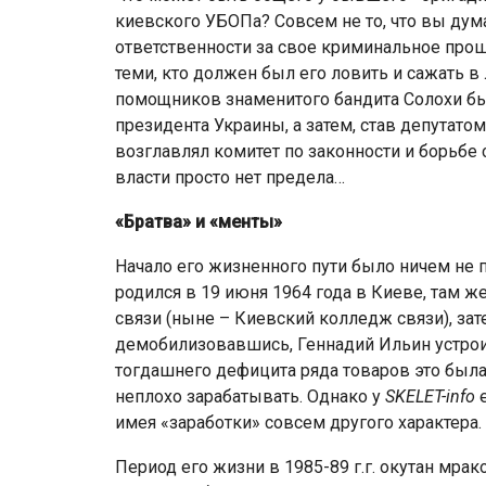
киевского УБОПа? Совсем не то, что вы дума
ответственности за свое криминальное прош
теми, кто должен был его ловить и сажать в 
помощников знаменитого бандита Солохи бы
президента Украины, а затем, став депутат
возглавлял комитет по законности и борьбе
власти просто нет предела…
«Братва» и «менты»
Начало его жизненного пути было ничем не
родился в 19 июня 1964 года в Киеве, там ж
связи (ныне – Киевский колледж связи), зате
демобилизовавшись, Геннадий Ильин устро
тогдашнего дефицита ряда товаров это была
неплохо зарабатывать. Однако у
SKELET-info
е
имея «заработки» совсем другого характера.
Период его жизни в 1985-89 г.г. окутан мра