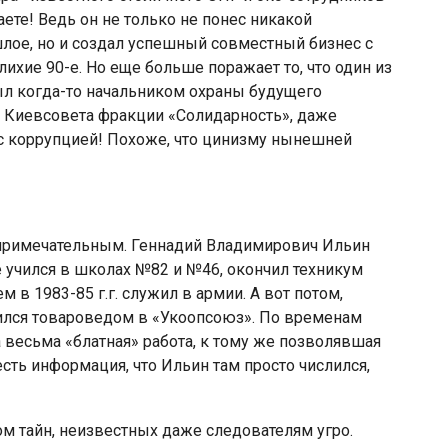
ете! Ведь он не только не понес никакой
лое, но и создал успешный совместный бизнес с
лихие 90-е. Но еще больше поражает то, что один из
л когда-то начальником охраны будущего
ом Киевсовета фракции «Солидарность», даже
 с коррупцией! Похоже, что цинизму нынешней
 примечательным. Геннадий Владимирович Ильин
е учился в школах №82 и №46, окончил техникум
м в 1983-85 г.г. служил в армии. А вот потом,
ился товароведом в «Укоопсоюз». По временам
 весьма «блатная» работа, к тому же позволявшая
сть информация, что Ильин там просто числился,
ком тайн, неизвестных даже следователям угро.