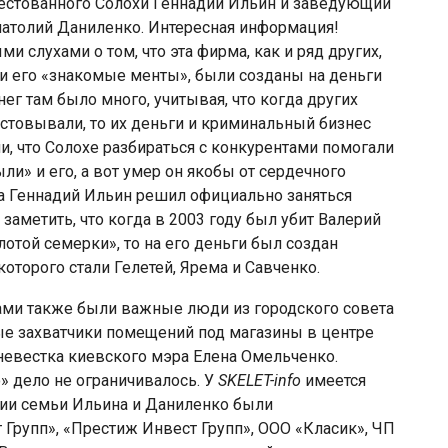
естованного Солохи Геннадий Ильин и заведующий
атолий Даниленко. Интересная информация!
слухами о том, что эта фирма, как и ряд других,
и его «знакомые менты», были созданы на деньги
ег там было много, учитывая, что когда других
стовывали, то их деньги и криминальный бизнес
и, что Солохе разбираться с конкурентами помогали
ли» и его, а вот умер он якобы от сердечного
да Геннадий Ильин решил официально заняться
аметить, что когда в 2003 году был убит Валерий
отой семерки», то на его деньги был создан
оторого стали Гелетей, Ярема и Савченко.
ами также были важные люди из городского совета
е захватчики помещений под магазины в центре
 невестка киевского мэра Елена Омельченко.
» дело не ограничивалось. У
SKELET-info
имеется
нии семьи Ильина и Даниленко были
Групп», «Престиж Инвест Групп», ООО «Класик», ЧП