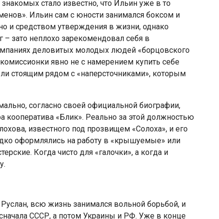
накомых стало известно, что Ильин уже в то
менов». Ильин сам с юности занимался боксом и
 но и средством утверждения в жизни, однако
г – зато неплохо зарекомендовал себя в
 компаниях деловитых молодых людей «борцовского
комиссионки явно не с намерением купить себе
ли стоящим рядом с «наперсточниками», которым
рмально, согласно своей официальной биографии,
а кооператива «Блик». Реально за этой должностью
охова, известного под прозвищем «Солоха», и его
дко оформлялись на работу в «крышуемые» или
ерские. Когда чисто для «галочки», а когда и
у.
и Руслан, всю жизнь занимался вольной борьбой, и
сначала СССР, а потом Украины и РФ. Уже в конце