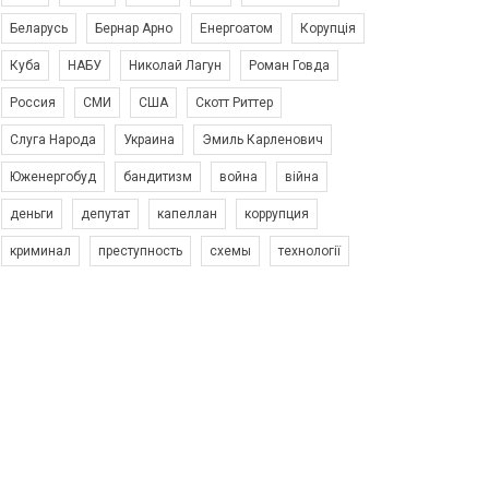
Беларусь
Бернар Арно
Енергоатом
Корупція
Куба
НАБУ
Николай Лагун
Роман Говда
Россия
СМИ
США
Скотт Риттер
Слуга Народа
Украина
Эмиль Карленович
Юженергобуд
бандитизм
война
війна
деньги
депутат
капеллан
коррупция
криминал
преступность
схемы
технології