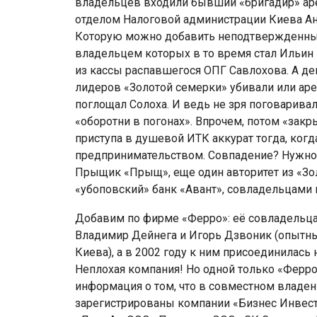
владельцев входили бывший «бригадир» ар
отделом Налоговой администрации Киева Ан
Которую можно добавить неподтвержденными 
владельцем которых в то время стал Ильин 
из кассы распавшегося ОПГ Савлохова. А ден
лидеров «Золотой семерки» убивали или аре
поглощал Солоха. И ведь не зря поговаривал
«оборотни в погонах». Впрочем, потом «закры
приступа в душевой ИТК аккурат тогда, ког
предпринимательством. Совпадение? Нужно з
Прыщик «Прыщ», еще один авторитет из «Зол
«убоповский» банк «Авант», совладельцами к
Добавим по фирме «Ферро»: её совладельц
Владимир Дейнега и Игорь Дзвоник (опытны
Киева), а в 2002 году к ним присоединилась
Неплохая компания! Но одной только «Ферро
информация о том, что в совместном владе
зарегистрированы компании «Бизнес Инвест 