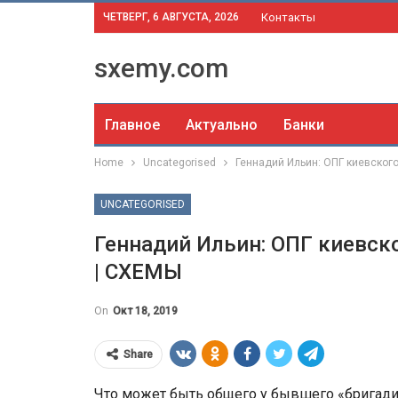
ЧЕТВЕРГ, 6 АВГУСТА, 2026
Контакты
sxemy.com
Главное
Актуально
Банки
Home
Uncategorised
Геннадий Ильин: ОПГ киевског
UNCATEGORISED
Геннадий Ильин: ОПГ киевс
| СХЕМЫ
On
Окт 18, 2019
Share
Что может быть общего у бывшего «бригади