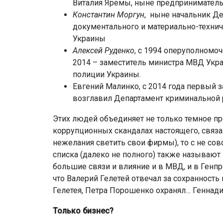
Виталия Яремы, ныне предприниматель
Константин Моргун
, ныне начальник Д
документального и материально-техни
Украины
Алексей Руденко
, с 1994 оперуполномо
2014 – заместитель министра МВД Укра
полиции Украины.
Евгений Малинко, с 2014 года первый 
возглавил Департамент криминальной 
Этих людей объединяет не только темное про
коррупционных скандалах настоящего, связа
нежелания светить свои фирмы), то с не сов
списка (далеко не полного) также называют
большие связи и влияние и в МВД, и в Генпр
что Валерий Гелетей отвечал за сохранность 
Гелетея, Петра Порошенко охранял… Геннади
Только бизнес?