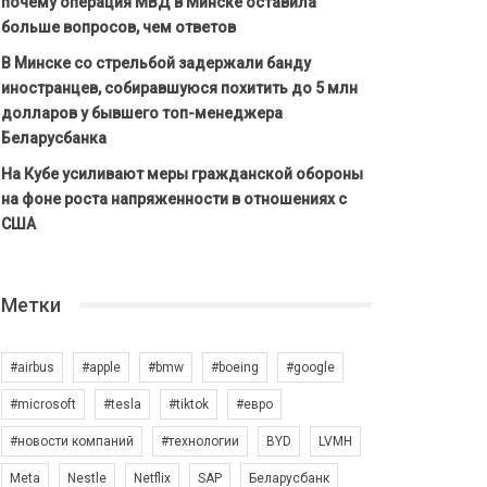
почему операция МВД в Минске оставила
больше вопросов, чем ответов
В Минске со стрельбой задержали банду
иностранцев, собиравшуюся похитить до 5 млн
долларов у бывшего топ-менеджера
Беларусбанка
На Кубе усиливают меры гражданской обороны
на фоне роста напряженности в отношениях с
США
Метки
#airbus
#apple
#bmw
#boeing
#google
#microsoft
#tesla
#tiktok
#евро
#новости компаний
#технологии
BYD
LVMH
Meta
Nestle
Netflix
SAP
Беларусбанк