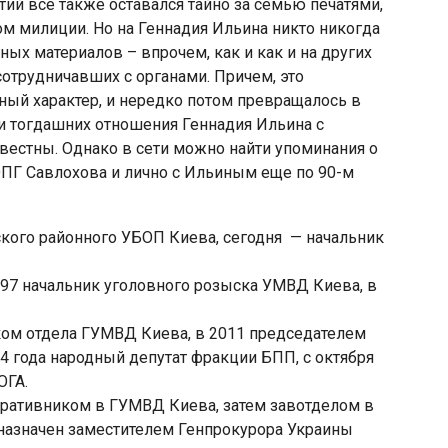
тий все также оставался тайно за семью печатями,
ом милиции. Но на Геннадия Ильина никто никогда
ых материалов – впрочем, как и как и на других
сотрудничавших с органами. Причем, это
ый характер, и нередко потом превращалось в
ти тогдашних отношения Геннадия Ильина с
вестны. Однако в сети можно найти упоминания о
ПГ Савлохова и лично с Ильиным еще по 90-м
ского районного УБОП Киева, сегодня — начальник
 1997 начальник уголовного розыска УМВД Киева, в
иком отдела ГУМВД Киева, в 2011 председателем
14 года народный депутат фракции БПП, с октября
ОГА.
перативником в ГУМВД Киева, затем завотделом в
 назначен заместителем Генпрокурора Украины