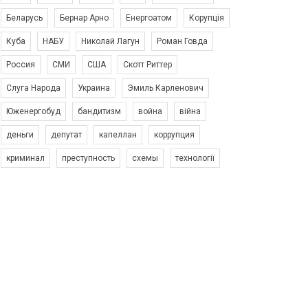
Беларусь
Бернар Арно
Енергоатом
Корупція
Куба
НАБУ
Николай Лагун
Роман Говда
Россия
СМИ
США
Скотт Риттер
Слуга Народа
Украина
Эмиль Карленович
Юженергобуд
бандитизм
война
війна
деньги
депутат
капеллан
коррупция
криминал
преступность
схемы
технології