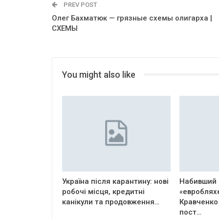
PREV POST
Олег Бахматюк — грязные схемы олигарха |
СХЕМЫ
You might also like
Україна після карантину: нові
Набивший 
робочі місця, кредитні
«евроблях
канікули та продовження…
Кравченко
пост…