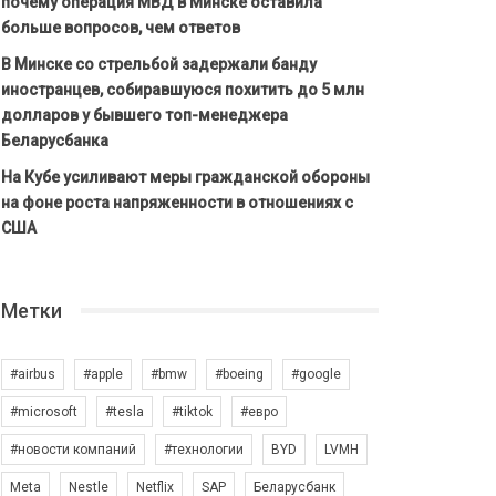
почему операция МВД в Минске оставила
больше вопросов, чем ответов
В Минске со стрельбой задержали банду
иностранцев, собиравшуюся похитить до 5 млн
долларов у бывшего топ-менеджера
Беларусбанка
На Кубе усиливают меры гражданской обороны
на фоне роста напряженности в отношениях с
США
Метки
#airbus
#apple
#bmw
#boeing
#google
#microsoft
#tesla
#tiktok
#евро
#новости компаний
#технологии
BYD
LVMH
Meta
Nestle
Netflix
SAP
Беларусбанк