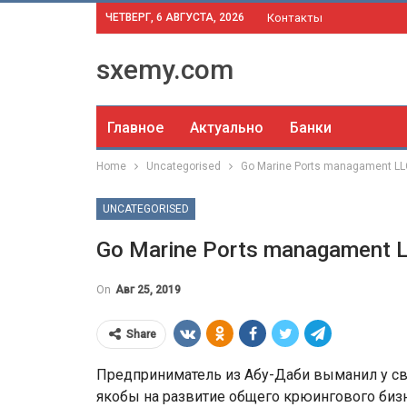
ЧЕТВЕРГ, 6 АВГУСТА, 2026
Контакты
sxemy.com
Главное
Актуально
Банки
Home
Uncategorised
Go Marine Ports managament LL
UNCATEGORISED
Go Marine Ports managament 
On
Авг 25, 2019
Share
Предприниматель из Абу-Даби выманил у св
якобы на развитие общего крюингового биз