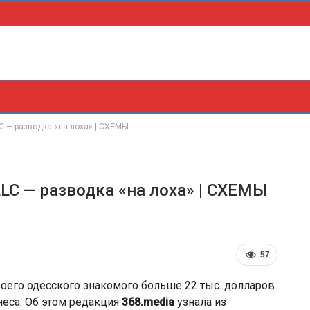
C — разводка «на лоха» | СХЕМЫ
LLC — разводка «на лоха» | СХЕМЫ
57
оего одесского знакомого больше 22 тыс. долларов
неса. Об этом редакция
368.media
узнала из