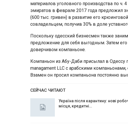
материалов уголовного производства по ч. 
эмиратов в феврале 2017 года предложил з
(600 тыс. гривен) в развитие его крюинговой
совладельцем, получив 30% в доле уставного
Поскольку одесский бизнесмен также заним
предложение для себя выгодным. Затем его
доверчивом компаньоне.
Компаньон из Абу-Даби присылал в Одессу 
managament LLC с арабскими компаньонами, 
Взамен он просил компаньона постоянно выс
СЕЙЧАС ЧИТАЮТ
Україна після карантину: нові робо
місця, кредитні…