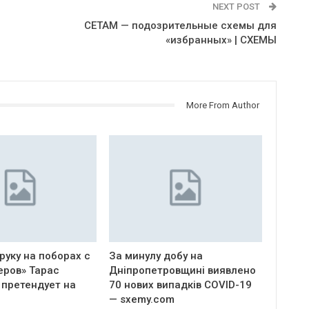
NEXT POST
СЕТАМ — подозрительные схемы для
«избранных» | СХЕМЫ
More From Author
руку на поборах с
За минулу добу на
еров» Тарас
Дніпропетровщині виявлено
 претендует на
70 нових випадків COVID-19
— sxemy.com