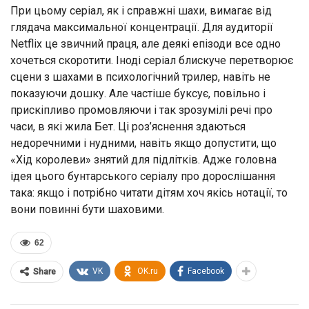
При цьому серіал, як і справжні шахи, вимагає від
глядача максимальної концентрації. Для аудиторії
Netflix це звичний праця, але деякі епізоди все одно
хочеться скоротити. Іноді серіал блискуче перетворює
сцени з шахами в психологічний трилер, навіть не
показуючи дошку. Але частіше буксує, повільно і
прискіпливо промовляючи і так зрозумілі речі про
часи, в які жила Бет. Ці роз’яснення здаються
недоречними і нудними, навіть якщо допустити, що
«Хід королеви» знятий для підлітків. Адже головна
ідея цього бунтарського серіалу про дорослішання
така: якщо і потрібно читати дітям хоч якісь нотації, то
вони повинні бути шаховими.
62
VK
OK.ru
Facebook
Share