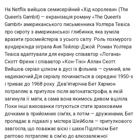
На Netflix вийшов семисерійний «Хід королеви» (The
Queen’s Gambit) — екранізація роману «The Queen’s
Gambit» американського письменника Уолтера Тевіса
про сироту з американської глибинки, яка зуміла
вразити гросмейстерів з усього світу. Роль похмурого
вундеркінда зіграла Аня Тейлор-Джой. Роман Уолтера
Тевіса адаптували для екрану співавтор «Логана»
Скотт Френк і співавтор «Кон-Тікі» Аллан Скотт.
Вийшов серіал цілком в дусі їх фільмів — сумний, але
надихаючий.Дія серіалу починається в середині 1950-х
і триває до 1968 року. Дев’ятирічна Бет Хармон
потрапляє в притулок після автокатастрофи, в якій
загинула її мати, а сама вона якимось дивом вціліла.
Поки інші вихованки готуються стати зразковими
дочками в прийомних сім’ях, а потім — дружинами, Бет
пропадає в підвалі у містера Шейбола — притулкового
завгоспа, що поважає віскі і шахи.Підлітком Бет
раптово потрапляє в сім’ю до алкозалежної