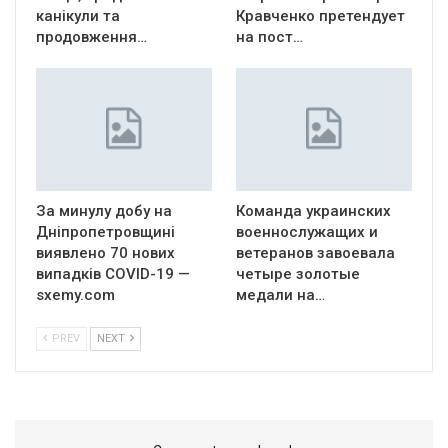
канікули та
Кравченко претендует
продовження…
на пост…
За минулу добу на
Команда украинских
Дніпропетровщині
военнослужащих и
виявлено 70 нових
ветеранов завоевала
випадків COVID-19 —
четыре золотые
sxemy.com
медали на…
PREV
NEXT