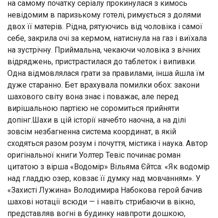
на самому початку серіалу прокинулася з кимось
невідомим в паризькому готелі, римується з долями
двох її матерів. Рідна, рятуючись від чоловіка і самої
себе, закрила очі за кермом, натиснула на газ і виїхала
на зустрічну. Приймальна, чекаючи чоловіка з вічних
відряджень, пристрастилася до таблеток і випивки.
Одна відмовлялася грати за правилами, інша йшла їм
дуже старанно. Бет врахувала помилки обох: закони
шахового світу вона знає і поважає, але перед
вирішальною партією не соромиться прийняти
допінг.Шахи в цій історії начебто наочна, а на ділі
зовсім незбагненна система координат, в якій
сходяться разом розум і почуття, містика і наука. Автор
оригінальної книги Уолтер Тевіс починає роман
цитатою з вірша «Водомір» Вільяма Єйтса: «Як водомір
над гладдю озер, ковзає її думку над мовчанням». У
«Захисті Лужина» Володимира Набокова герой бачив
шахові нотації всюди — і навіть стрибаючи в вікно,
представляв вогні в будинку навпроти дошкою,