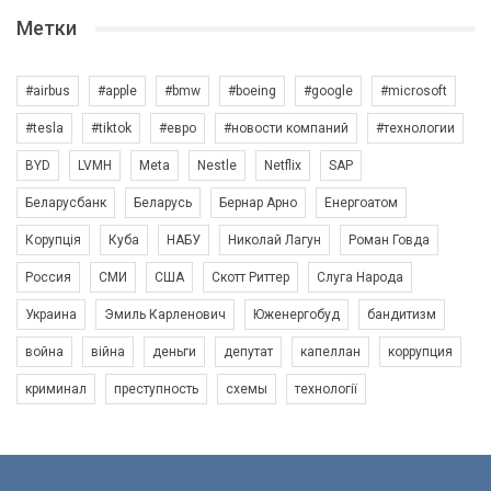
Метки
#airbus
#apple
#bmw
#boeing
#google
#microsoft
#tesla
#tiktok
#евро
#новости компаний
#технологии
BYD
LVMH
Meta
Nestle
Netflix
SAP
Беларусбанк
Беларусь
Бернар Арно
Енергоатом
Корупція
Куба
НАБУ
Николай Лагун
Роман Говда
Россия
СМИ
США
Скотт Риттер
Слуга Народа
Украина
Эмиль Карленович
Юженергобуд
бандитизм
война
війна
деньги
депутат
капеллан
коррупция
криминал
преступность
схемы
технології