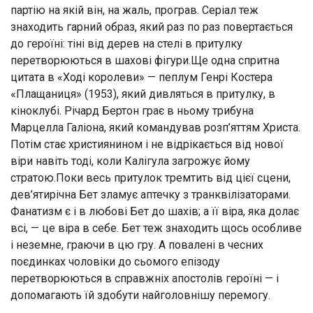
партію на якій він, на жаль, програв. Серіал теж
знаходить гарний образ, який раз по раз повертається
до героїні: тіні від дерев на стелі в притулку
перетворюються в шахові фігури.Ще одна спритна
цитата в «Ході королеви» — пеплум Генрі Костера
«Плащаниця» (1953), який дивляться в притулку, в
кіноклубі. Річард Бертон грає в ньому трибуна
Марцелла Галіона, який командував розп’яттям Христа.
Потім стає християнином і не відрікається від нової
віри навіть тоді, коли Калігула загрожує йому
стратою.Поки весь притулок тремтить від цієї сцени,
дев’ятирічна Бет зламує аптечку з транквілізаторами.
Фанатизм є і в любові Бет до шахів; а її віра, яка долає
всі, — це віра в себе. Бет теж знаходить щось особливе
і неземне, граючи в цю гру. А повалені в чесних
поєдинках чоловіки до сьомого епізоду
перетворюються в справжніх апостолів героїні — і
допомагають їй здобути найголовнішу перемогу.