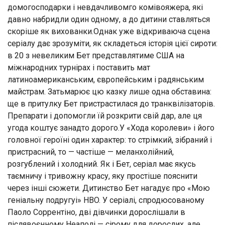
домогосподарки і невдачливомго комівояжера, які
давно набридли один одному, а до дитини ставляться
скоріше як вихованки.Однак уже відкриваюча сцена
серіалу дає зрозуміти, як складеться історія цієї сироти:
в 20 з невеликим Бет представлятиме США на
міжнародних турнірах і поставить мат
латиноамериканським, європейським і радянським
майстрам. Затьмарює цю казку лише одна обставина:
ще в притулку Бет пристрастилася до транквілізаторів.
Препарати і допомогли їй розкрити свій дар, але ця
угода коштує занадто дорого.У «Хода королеви» і його
головної героїні один характер: то стрімкий, зібраний і
пристрасний, то — частіше — меланхолійний,
розгублений і холодний. Як і Бет, серіал має якусь
таємничу і тривожну красу, яку простіше пояснити
через інші сюжети. Дитинство Бет нагадує про «Мою
геніальну подругуі» HBO. У серіалі, спродюсованому
Паоло Соррентіно, дві дівчинки дорослішали в
післявоєнному Неаполі — сірому для дорослих, але