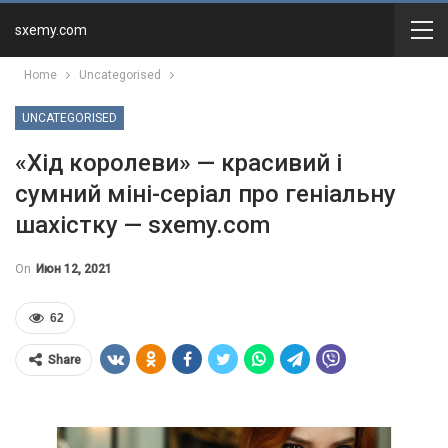
sxemy.com
Home
Uncategorised
UNCATEGORISED
«Хід королеви» — красивий і
сумний міні-серіал про геніальну
шахістку — sxemy.com
On
Июн 12, 2021
62
Share