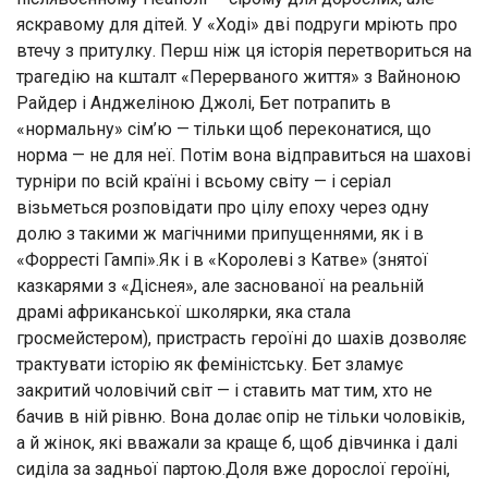
яскравому для дітей. У «Ході» дві подруги мріють про
втечу з притулку. Перш ніж ця історія перетвориться на
трагедію на кшталт «Перерваного життя» з Вайноною
Райдер і Анджеліною Джолі, Бет потрапить в
«нормальну» сім’ю — тільки щоб переконатися, що
норма — не для неї. Потім вона відправиться на шахові
турніри по всій країні і всьому світу — і серіал
візьметься розповідати про цілу епоху через одну
долю з такими ж магічними припущеннями, як і в
«Форресті Гампі».Як і в «Королеві з Катве» (знятої
казкарями з «Діснея», але заснованої на реальній
драмі африканської школярки, яка стала
гросмейстером), пристрасть героїні до шахів дозволяє
трактувати історію як феміністську. Бет зламує
закритий чоловічий світ — і ставить мат тим, хто не
бачив в ній рівню. Вона долає опір не тільки чоловіків,
а й жінок, які вважали за краще б, щоб дівчинка і далі
сиділа за задньої партою.Доля вже дорослої героїні,