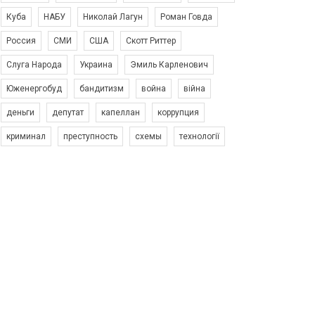
Куба
НАБУ
Николай Лагун
Роман Говда
Россия
СМИ
США
Скотт Риттер
Слуга Народа
Украина
Эмиль Карленович
Юженергобуд
бандитизм
война
війна
деньги
депутат
капеллан
коррупция
криминал
преступность
схемы
технології