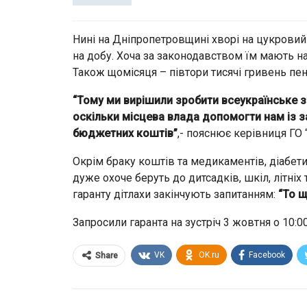
Нині на Дніпропетровщині хворі на цукровий
на добу. Хоча за законодавством їм мають над
Також щомісяця – півтори тисячі гривень пенсі
“Тому ми вирішили зробити всеукраїнське з
оскільки місцева влада допомогти нам із 
бюджетних коштів”
,- пояснює керівниця ГО
Окрім браку коштів та медикаментів, діабет
дуже охоче беруть до дитсадків, шкіл, літніх
гаранту дітлахи закінчують запитанням:
“То щ
Запросили гаранта на зустріч 3 жовтня о 10:0
VK
OK.ru
Facebook
Share