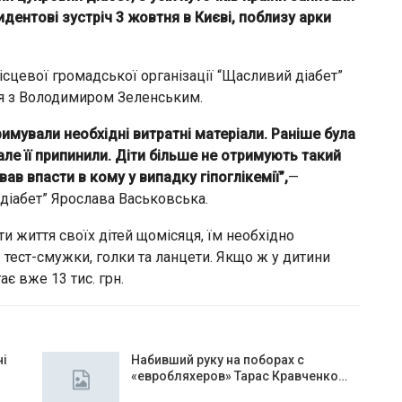
дентові зустріч 3 жовтня в Києві, поблизу арки
ісцевої громадської організації “Щасливий діабет”
ися з Володимиром Зеленським.
имували необхідні витратні матеріали. Раніше була
але її припинили. Діти більше не отримують такий
ав впасти в кому у випадку гіпоглікемії”,
—
діабет” Ярослава Васьковська.
и життя своїх дітей щомісяця, їм необхідно
: тест-смужки, голки та ланцети. Якщо ж у дитини
ає вже 13 тис. грн.
чі
Набивший руку на поборах с
«евробляхеров» Тарас Кравченко…