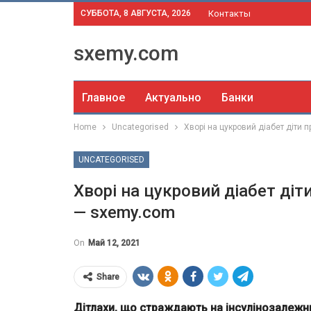
СУББОТА, 8 АВГУСТА, 2026
Контакты
sxemy.com
Главное
Актуально
Банки
Home
Uncategorised
Хворі на цукровий діабет діти
UNCATEGORISED
Хворі на цукровий діабет ді
— sxemy.com
On
Май 12, 2021
Share
Дітлахи, що страждають на інсулінозалежний