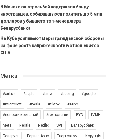
В Минске со стрельбой задержали банду
иностранцев, собиравшуюся похитить до 5 млн
долларов у бывшего топ-менеджера
Беларусбанка
На Кубе усиливают меры гражданской обороны
на фоне роста напряженности в отношениях с
США
Метки
#airbus
#apple
#bmw
#boeing
#google
#microsoft
#tesla
#tiktok
#евро
#новости компаний
#технологии
BYD
LVMH
Meta
Nestle
Netflix
SAP
Беларусбанк
Беларусь
Бернар Арно
Енергоатом
Корупція