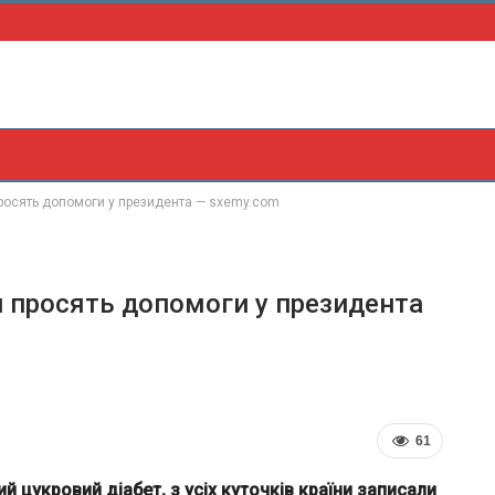
 просять допомоги у президента — sxemy.com
ти просять допомоги у президента
61
 цукровий діабет, з усіх куточків країни записали