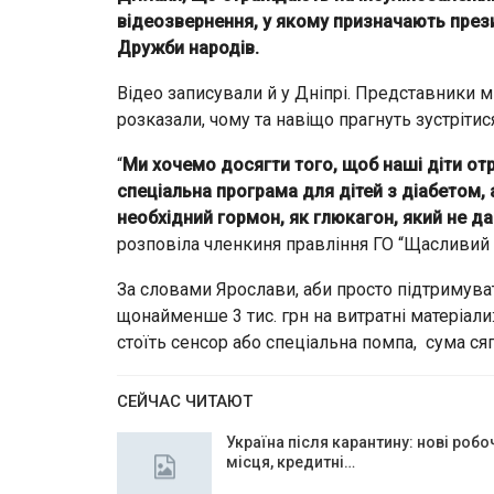
відеозвернення, у якому призначають прези
Дружби народів.
Відео записували й у Дніпрі. Представники м
розказали, чому та навіщо прагнуть зустріт
“
Ми хочемо досягти того, щоб наші діти отр
спеціальна програма для дітей з діабетом, 
необхідний гормон, як глюкагон, який не дав
розповіла членкиня правління ГО “Щасливий 
За словами Ярослави, аби просто підтримуват
щонайменше 3 тис. грн на витратні матеріали
стоїть сенсор або спеціальна помпа, сума сяг
СЕЙЧАС ЧИТАЮТ
Україна після карантину: нові робо
місця, кредитні…