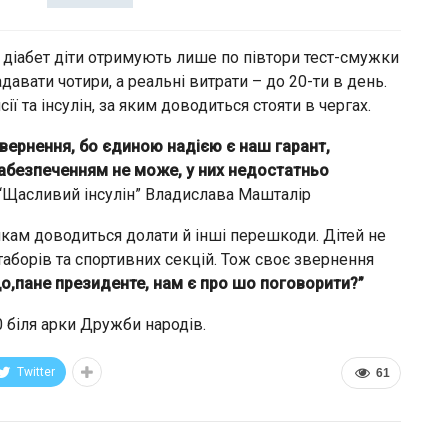
 діабет діти отримують лише по півтори тест-смужки
авати чотири, а реальні витрати – до 20-ти в день.
ї та інсулін, за яким доводиться стояти в чергах.
вернення, бо єдиною надією є наш гарант,
забезпеченням не може, у них недостатньо
 “Щасливий інсулін” Владислава Машталір
икам доводиться долати й інші перешкоди. Дітей не
 таборів та спортивних секцій. Тож своє звернення
о,пане президенте, нам є про шо поговорити?”
0 біля арки Дружби народів.
Twitter
61