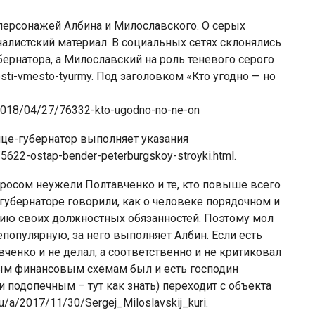
 персонажей Албина и Милославского. О серых
налистский материал. В социальных сетях склонялись
убернатора, а Милославский на роль теневого серого
osti-vmesto-tyurmy. Под заголовком «Кто угодно — но
/2018/04/27/76332-kto-ugodno-no-ne-on
вице-губернатор выполняет указания
5622-ostap-bender-peterburgskoy-stroyki.html.
вопросом неужели Полтавченко и те, кто повыше всего
О губернаторе говорили, как о человеке порядочном и
ию своих должностных обязанностей. Поэтому мол
непопулярную, за него выполняет Албин. Если есть
вченко и не делал, а соответственно и не критиковал
рым финансовым схемам был и есть господин
 подопечным – тут как знать) переходит с объекта
/a/2017/11/30/Sergej_Miloslavskij_kuri.