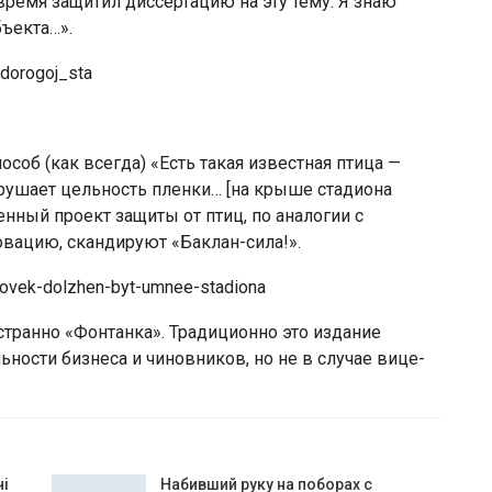
время защитил диссертацию на эту тему. Я знаю
ъекта…».
dorogoj_sta
соб (как всегда) «Есть такая известная птица —
ушает цельность пленки… [на крыше стадиона
нный проект защиты от птиц, по аналогии с
овацию, скандируют «Баклан-сила!».
helovek-dolzhen-byt-umnee-stadiona
 странно «Фонтанка». Традиционно это издание
ьности бизнеса и чиновников, но не в случае вице-
чі
Набивший руку на поборах с