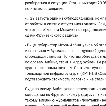
разбираться в ситуации. Статья выходит 29.08
по итогам совещания.
«… 29 августа один из субподрядчиков, комп
от работы в связи с отсутствием оплаты. З
что отказ «Смальта Мозаики» от продолжени
сдачи Фрунзенского радиуса».
«Вице-губернатор Игорь Албин, узнав об эт
и не соврал — буквально на следующий ден
строящихся станций. По итогам объезда было
по словам Албина, стоит 1 млрд рублей. Ее
художественным стеклом. Соответствующее
транспортной инфраструктуры (КРТИ). В «См
подтверждать стоимость полотна и не стали
Судя по всему, Албин успел перестроить сво
совещание по Фрунзенскому радиусу» на кот
такому влиянию журналистов «Фонтанки» на 
слаженной совместной информационной раб