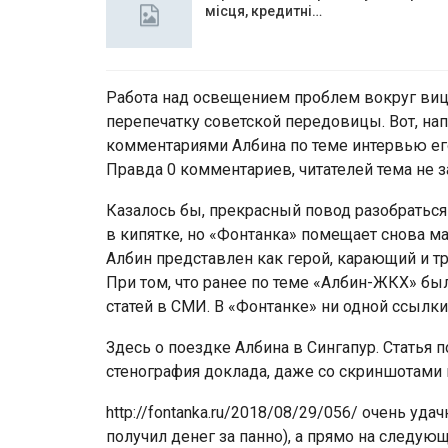
місця, кредитні…
Работа над освещением проблем вокруг виц
перепечатку советской передовицы. Вот, н
комментариями Албина по теме интервью его 
Правда 0 комментариев, читателей тема не з
Казалось бы, прекрасный повод разобраться
в кипятке, но «Фонтанка» помещает снова м
Албин представлен как герой, карающий и тре
При том, что ранее по теме «Албин-ЖКХ» б
статей в СМИ. В «Фонтанке» ни одной ссылки
Здесь о поездке Албина в Сингапур. Статья
стенография доклада, даже со скриншотами п
http://fontanka.ru/2018/08/29/056/ очень уд
получил денег за панно), а прямо на следу