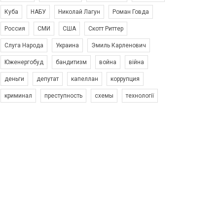
Куба
НАБУ
Николай Лагун
Роман Говда
Россия
СМИ
США
Скотт Риттер
Слуга Народа
Украина
Эмиль Карленович
Юженергобуд
бандитизм
война
війна
деньги
депутат
капеллан
коррупция
криминал
преступность
схемы
технології