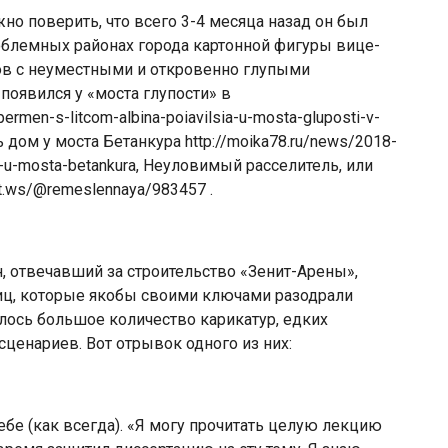
о поверить, что всего 3-4 месяца назад он был
облемных районах города картонной фигуры вице-
лов с неуместными и откровенно глупыми
оявился у «моста глупости» в
ermen-s-litcom-albina-poiavilsia-u-mosta-gluposti-v-
 дом у моста Бетанкура http://moika78.ru/news/2018-
m-u-mosta-betankura, Неуловимый расселитель, или
t.ws/@remeslennaya/983457 .
, отвечавший за строительство «Зенит-Арены»,
тиц, которые якобы своими ключами разодрали
лось большое количество карикатур, едких
ценариев. Вот отрывок одного из них:
ебе (как всегда). «Я могу прочитать целую лекцию