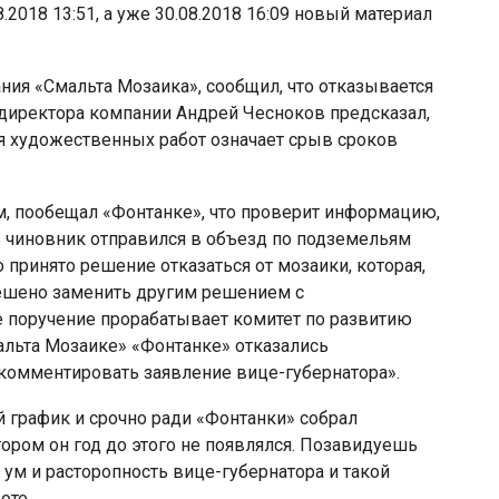
.2018 13:51, а уже 30.08.2018 16:09 новый материал
ания «Смальта Мозаика», сообщил, что отказывается
амдиректора компании Андрей Чесноков предсказал,
я художественных работ означает срыв сроков
ом, пообещал «Фонтанке», что проверит информацию,
ь чиновник отправился в объезд по подземельям
 принято решение отказаться от мозаики, которая,
 решено заменить другим решением с
 поручение прорабатывает комитет по развитию
альта Мозаике» «Фонтанке» отказались
 комментировать заявление вице-губернатора».
й график и срочно ради «Фонтанки» собрал
ором он год до этого не появлялся. Позавидуешь
ум и расторопность вице-губернатора и такой
оте.