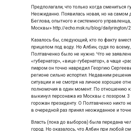
Предполагали, что только когда смениться г
Неожиданно. Появилась новая, но на самом 
Беглова, опытного и системного управленца,
Москвы» http://echo.msk.ru/blog/dailyrington/
Казалось бы, следующий, кто по факту вме
прицепом под воду. Но Албин, судя по всему,
Полтавченко было не нужно. Что не заявлени
«губернатор», «вице-губернатор», а чаще «р
пиаром он точно навредил Георгию Сергееви
регионе сильно испортил. Недавним решением
ситуации и не смотря на личное хорошее отн
полномочия в один момент. По отношению к
выкинул персонажа из Москвы с позором. 3 
горожан президенту. О Полтавченко никто 
в очередной раз принял неожиданное и точн
Власть (пока до выборов) была передана че
город. Но оказалось, что Албин при любой см