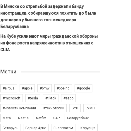
В Минске со стрельбой задержали банду
иностранцев, собиравшуюся похитить до 5 млн
долларов у бывшего топ-менеджера
Беларусбанка
На Кубе усиливают меры гражданской обороны
на фоне роста напряженности в отношениях с
США
Метки
#airbus
#apple
#bmw
#boeing
#google
#microsoft
#tesla
#tiktok
#евро
#новости компаний
#технологии
BYD
LVMH
Meta
Nestle
Netflix
SAP
Беларусбанк
Беларусь
Бернар Арно
Енергоатом
Корупція