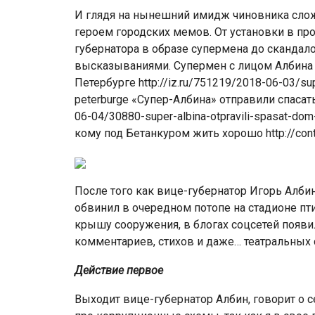
И глядя на нынешний имидж чиновника сложн
героем городских мемов. От установки в пр
губернатора в образе супермена до сканда
высказываниями. Супермен с лицом Албина п
Петербурге http://iz.ru/751219/2018-06-03/sup
peterburge «Супер-Албина» отправили спасать
06-04/30880-super-albina-otpravili-spasat-do
кому под Бетанкуром жить хорошо http://con
После того как вице-губернатор Игорь Албин
обвинил в очередном потопе на стадионе п
крышу сооружения, в блогах соцсетей появи
комментариев, стихов и даже… театральных с
Действие первое
Выходит вице-губернатор Албин, говорит о с