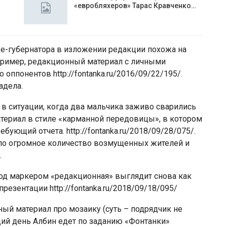
«евробляхеров» Тарас Кравченко…
е-губернатора в изложении редакции похожа на
апример, редакционный материал с личными
оппонентов http://fontanka.ru/2016/09/22/195/.
адела.
 в ситуации, когда два мальчика заживо сварились
атериал в стиле «карманной передовицы», в котором
бующий отчета. http://fontanka.ru/2018/09/28/075/.
ыло огромное количество возмущенных жителей и
.
 под маркером «редакционная» выглядит снова как
резентации http://fontanka.ru/2018/09/18/095/
ачный материал про мозаику (суть – подрядчик не
ющий день Албин едет по заданию «Фонтанки»