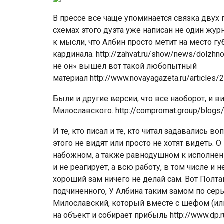
В прессе все чаще упоминается связка двух
схемах этого дуэта уже написан не один жур
к мысли, что Албин просто метит на место г
кардинала. http://zahvat.ru/show/news/dolzhn
не он» вышел вот такой любопытный
материал http://www.novayagazeta.ru/articles
Были и другие версии, что все наоборот, и 
Милославского. http://compromat.group/blogs/
И те, кто писал и те, кто читал задавались 
этого не видят или просто не хотят видеть. 
набожном, а также равнодушном к исполнен
и не реагирует, а всю работу, в том числе и 
хороший зам ничего не делай сам. Вот Полта
подчиненного, У Албина таким замом по се
Милославский, который вместе с шефом (или
на объект и собирает прибыль http://www.dp.ru