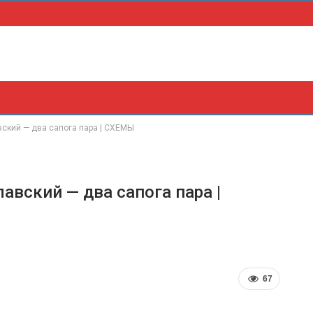
вский — два сапога пара | СХЕМЫ
авский — два сапога пара |
67