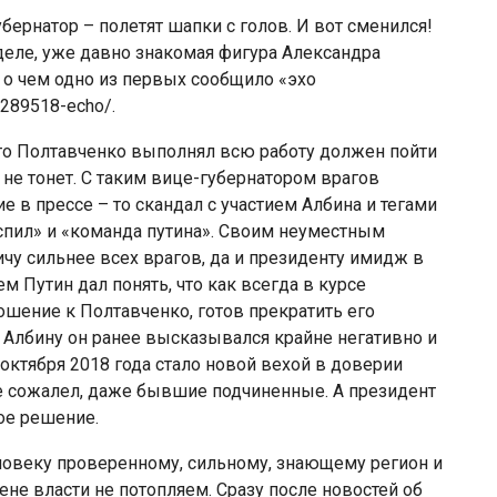
убернатор – полетят шапки с голов. И вот сменился!
деле, уже давно знакомая фигура Александра
 о чем одно из первых сообщило «эхо
2289518-echo/.
сто Полтавченко выполнял всю работу должен пойти
 не тонет. С таким вице-губернатором врагов
е в прессе – то скандал с участием Албина и тегами
аспил» и «команда путина». Своим неуместным
чу сильнее всех врагов, да и президенту имидж в
 Путин дал понять, что как всегда в курсе
ошение к Полтавченко, готов прекратить его
 Албину он ранее высказывался крайне негативно и
октября 2018 года стало новой вехой в доверии
не сожалел, даже бывшие подчиненные. А президент
ое решение.
ловеку проверенному, сильному, знающему регион и
ене власти не потопляем. Сразу после новостей об