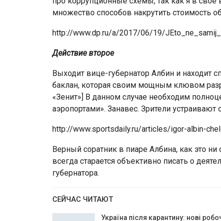
про коррупционные схемы, так как я в свое 
множество способов накрутить стоимость об
http://www.dp.ru/a/2017/06/19/JEto_ne_samij_
Действие второе
Выходит вице-губернатор Албин и находит спо
баклан, которая своим мощным клювом разр
«Зенит»] В данном случае необходим полноце
аэропортами». Занавес. Зрители устраивают 
http://www.sportsdaily.ru/articles/igor-albin-c
Верный соратник в пиаре Албина, как это ни
всегда старается объективно писать о деятел
губернатора.
СЕЙЧАС ЧИТАЮТ
Україна після карантину: нові робо