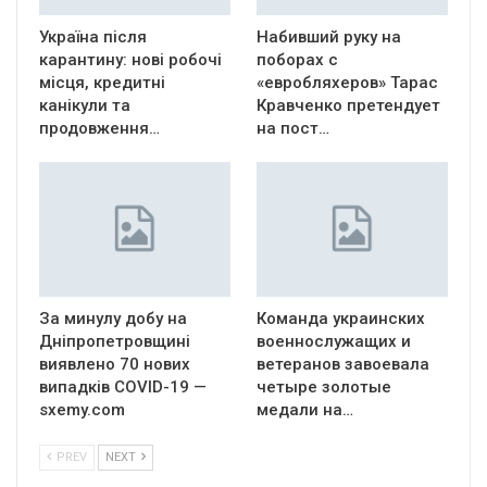
Україна після
Набивший руку на
карантину: нові робочі
поборах с
місця, кредитні
«евробляхеров» Тарас
канікули та
Кравченко претендует
продовження…
на пост…
За минулу добу на
Команда украинских
Дніпропетровщині
военнослужащих и
виявлено 70 нових
ветеранов завоевала
випадків COVID-19 —
четыре золотые
sxemy.com
медали на…
PREV
NEXT