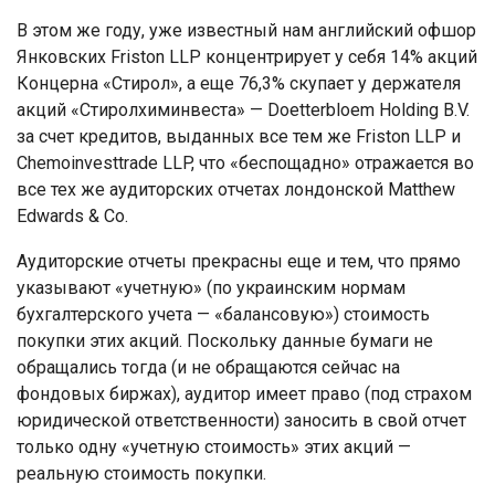
В этом же году, уже известный нам английский офшор
Янковских Friston LLP концентрирует у себя 14% акций
Концерна «Стирол», а еще 76,3% скупает у держателя
акций «Стиролхиминвеста» — Doetterbloem Holding B.V.
за счет кредитов, выданных все тем же Friston LLP и
Chemoinvesttrade LLP, что «беспощадно» отражается во
все тех же аудиторских отчетах лондонской Matthew
Edwards & Co.
Аудиторские отчеты прекрасны еще и тем, что прямо
указывают «учетную» (по украинским нормам
бухгалтерского учета — «балансовую») стоимость
покупки этих акций. Поскольку данные бумаги не
обращались тогда (и не обращаются сейчас на
фондовых биржах), аудитор имеет право (под страхом
юридической ответственности) заносить в свой отчет
только одну «учетную стоимость» этих акций —
реальную стоимость покупки.