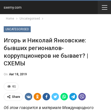
sxemy.com
Home
Uncategorised
UNCATEGORISED
Игорь и Николай Янковские:
бывших регионалов-
коррупционеров не бывает? |
СХЕМЫ
On
Авг 18, 2019
61
Share
Об этом говорится в материале Международного