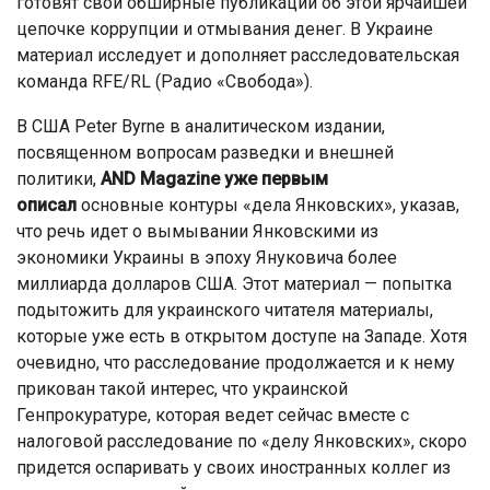
готовят свои обширные публикации об этой ярчайшей
цепочке коррупции и отмывания денег. В Украине
материал исследует и дополняет расследовательская
команда RFE/RL (Радио «Свобода»).
В США Peter Byrne в аналитическом издании,
посвященном вопросам разведки и внешней
политики,
AND Magazine уже первым
описал
основные контуры «дела Янковских», указав,
что речь идет о вымывании Янковскими из
экономики Украины в эпоху Януковича более
миллиарда долларов США. Этот материал — попытка
подытожить для украинского читателя материалы,
которые уже есть в открытом доступе на Западе. Хотя
очевидно, что расследование продолжается и к нему
прикован такой интерес, что украинской
Генпрокуратуре, которая ведет сейчас вместе с
налоговой расследование по «делу Янковских», скоро
придется оспаривать у своих иностранных коллег из