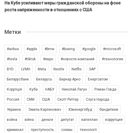
На Кубе усиливают меры гражданской обороны на фоне
роста напряженности в отношениях с США
Метки
#airbus
#apple
#bmw
#boeing
#google
#microsoft
#tesla
#tiktok
#евро
#новости компаний
#технологии
BYD
LVMH
Meta
Nestle
Netflix
SAP
Беларусбанк
Беларусь
Бернар Арно
Енергоатом
Корупція
Куба
НАБУ
Николай Лагун
Роман Говда
Россия
СМИ
США
Скотт Риттер
Слуга Народа
Украина
Эмиль Карленович
Юженергобуд
бандитизм
война
війна
деньги
депутат
капеллан
коррупция
криминал
преступность
схемы
технології