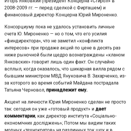
Игорь Янковкий (президент Концерна «Стирол» в
2008-2009 гг. — перед сделкой с Фирташем) и
финансовый директор Концерна Юрий Мироненко.
Консорциуму пока не удалось установить личные
счета Ю. Мироненко — но о том, что его усилия
«финдиректора», что не заметил «конфликта
интересов» при продаже акций по цене в десять раз
ниже рыночной были щедро вознаграждены «кланом
Янковских» говорит лишь один факт. Он случайно
всплыл, когда оказалось, что шикарная вилла рядом с
бывшим министром МВД Януковича В. Захарченко, из-
за которого во время событий Майдана пострадала
Татьяна Черновол,
принадлежит ему.
Акцент на личности Юрия Мироненко сделан не просто
так: сегодня он уже «готовый продукт» и
дает
комментарии
, как директор института «Соціально-
економічних досліджень»; Потом мы видим таких
модных «технократов» на различных ток шоу и в