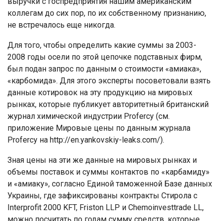
выручки с госпредприятия нашим американским
коллегам до сих пор, по их собственному признанию,
не встречалось еще никогда.
Для того, чтобы определить какие суммы за 2003-
2008 годы осели по этой цепочке подставных фирм,
был подан запрос по данным о стоимости «амиака»,
«карбомида». Для этого эксперты посоветовали взять
данные котировок на эту продукцию на мировых
рынках, которые публикует авторитетный британский
журнал химической индустрии Profercy (см.
приложение Мировые цены по данным журнала
Profercy на http://en.yankovskiy-leaks.com/).
Зная цены на эти же данные на мировых рынках и
объемы поставок и суммы контактов по «карбамиду»
и «амиаку», согласно Единой таможенной Базе данных
Украины, где зафиксированы контракты Стирола с
Interprofit 2000 KFT, Friston LLP и Chemoinvesttrade LL,
можно посчитать по годам сумму средств, которые