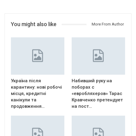
You might also like
More From Author
Україна після
Набивший руку на
карантину: нові робочі
поборах с
місця, кредитні
«евробляхеров» Тарас
канікули та
Кравченко претендует
продовження…
на пост…