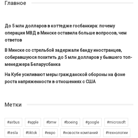
Главное
До 5 млн долларов в коттедже госбанкира: почему
операция МВД в Минске оставила больше вопросов, чем
ответов
В Минске со стрельбой задержали банду иностранцев,
собиравшуюся похитить до 5 млн долларов у бывшего топ-
менеджера Беларусбанка
На Кубе усиливают меры гражданской обороны на фоне
роста напряженности в отношениях с США
Метки
#airbus
#apple
#bmw
#boeing
#google
#microsoft
#tesla
#tiktok
#евро
#новости компаний
#технологии