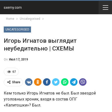
sxemy.com
Home
Uncategorised
UNCATEGORISED
Игорь Игнатов выглядит
неубедительно | СХЕМЫ
On
Июл 17, 2019
67
Share
Кем только Игорь Игнатов не был. Был звездой
уголовных хроник, входя в состав ОПГ
«Капитошки»? Был.