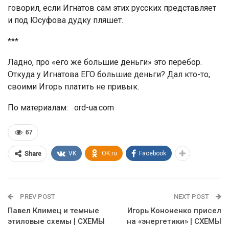
говорил, если Игнатов сам этих русских представляет
и под Юсуфова дудку пляшет.
***
Ладно, про «его же большие деньги» это перебор.
Откуда у Игнатова ЕГО большие деньги? Дал кто-то,
своими Игорь платить не привык.
По материалам: ord-ua.com
67
VK
OK.ru
Facebook
Share
PREV POST
NEXT POST
Павел Климец и темные
Игорь Кононенко присел
этиловые схемы | СХЕМЫ
на «энергетики» | СХЕМЫ