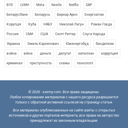
BYD
LVMH
Meta
Nestle
Netflix
SAP
Беларусбанк
Беларусь
Бернар Арно
Енергоатом
Корупція
Куба
НАБУ
Николай Лагун
Роман Говда
Россия
СМИ
США
Скотт Риттер
Слуга Народа
Украина
Эмиль Карленович
Юженергобуд
бандитизм
война
війна
деньги
депутат
капеллан
коррупция
криминал
преступность
схемы
технології
© 2026 - sxemy.com. Все права защищены.
Любое копирование материалов с нашего ресурса разрешается
только с обратной активной ссылкой на страницу статьи.
Все материалы опубликованные на сайте взяты с открытых
источников и других порталов интернета, все права на авторство
принадлежат их законным владельцам.