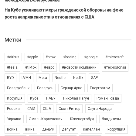
На Кубе усиливают меры гражданской обороны на фоне
роста напряженности в отношениях с США
Метки
#airbus
#apple
#bmw
#boeing
#google
#microsoft
#tesla
#tiktok
#евро
#новости компаний
#технологии
BYD
LVMH
Meta
Nestle
Netflix
SAP
Беларусбанк
Беларусь
Бернар Арно
Енергоатом
Корупція
Куба
НАБУ
Николай Лагун
Роман Говда
Россия
СМИ
США
Скотт Риттер
Слуга Народа
Украина
Эмиль Карленович
Юженергобуд
бандитизм
война
війна
деньги
депутат
капеллан
коррупция