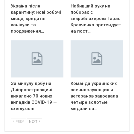
Україна після
Набивший руку на
карантину: нові робочі
поборах с
місця, кредитні
«евробляхеров» Тарас
канікули та
Кравченко претендует
продовження…
на пост…
За минулу добу на
Команда украинских
Дніпропетровщині
военнослужащих и
виявлено 70 нових
ветеранов завоевала
випадків COVID-19 —
четыре золотые
sxemy.com
медали на…
PREV
NEXT