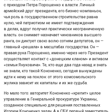
с приходом Петра Порошенко к власти. Личный
армейский друг президента, его бизнес-компаньон,
чья роль в государственном строительстве равна
нулю, чей патриотизм не имеет подтверждения
в делах, вдруг получил практически неограниченную
власть: он снимает-назначает чиновников высшего
ранга, он диктует свою волю сотням депутатов, он —
главный «решала» в масштабах государства. Он —
правая рука Порошенко, именно через него Президент
осуществляет контакт с «донецким кланом» и активом
«семьи Януковича». Те, кто еще два года назад и знать
не знали, кто такой Кононенко, сегодня вынуждены
идти к нему на поклон: от этого комсомольского
жулика зависит их капиталы и их же судьба.
Но мало того: авторитет Кононенко «крепит» целое
управление в Генеральной прокуратуре Украины,
созданное специально для решения поставленных
Игорем Кононенко задач. А в СБУ первый заместитель