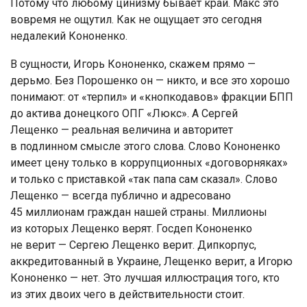
Потому что любому цинизму бывает край. Макс это
вовремя не ощутил. Как не ощущает это сегодня
недалекий Кононенко.
В сущности, Игорь Кононенко, скажем прямо —
дерьмо. Без Порошенко он — никто, и все это хорошо
понимают: от «терпил» и «кнопкодавов» фракции БПП
до актива донецкого ОПГ «Люкс». А Сергей
Лещенко — реальная величина и авторитет
в подлинном смысле этого слова. Слово Кононенко
имеет цену только в коррупционных «договорняках»
и только с приставкой «так папа сам сказал». Слово
Лещенко — всегда публично и адресовано
45 миллионам граждан нашей страны. Миллионы
из которых Лещенко верят. Госдеп Кононенко
не верит — Сергею Лещенко верит. Дипкорпус,
аккредитованный в Украине, Лещенко верит, а Игорю
Кононенко — нет. Это лучшая иллюстрация того, кто
из этих двоих чего в действительности стоит.