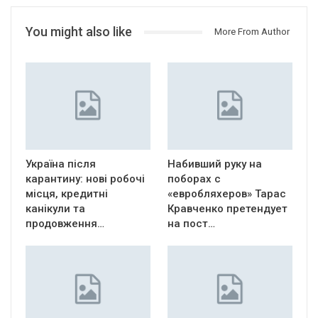
You might also like
More From Author
Україна після
Набивший руку на
карантину: нові робочі
поборах с
місця, кредитні
«евробляхеров» Тарас
канікули та
Кравченко претендует
продовження…
на пост…