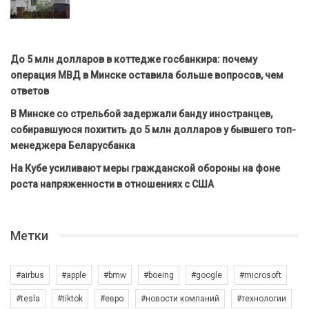
До 5 млн долларов в коттедже госбанкира: почему
операция МВД в Минске оставила больше вопросов, чем
ответов
В Минске со стрельбой задержали банду иностранцев,
собиравшуюся похитить до 5 млн долларов у бывшего топ-
менеджера Беларусбанка
На Кубе усиливают меры гражданской обороны на фоне
роста напряженности в отношениях с США
Метки
#airbus
#apple
#bmw
#boeing
#google
#microsoft
#tesla
#tiktok
#евро
#новости компаний
#технологии