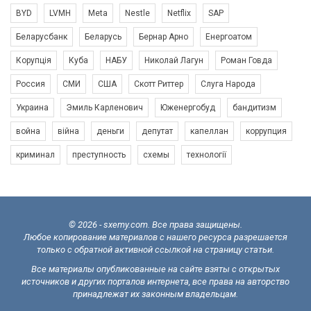
BYD
LVMH
Meta
Nestle
Netflix
SAP
Беларусбанк
Беларусь
Бернар Арно
Енергоатом
Корупція
Куба
НАБУ
Николай Лагун
Роман Говда
Россия
СМИ
США
Скотт Риттер
Слуга Народа
Украина
Эмиль Карленович
Юженергобуд
бандитизм
война
війна
деньги
депутат
капеллан
коррупция
криминал
преступность
схемы
технології
© 2026 - sxemy.com. Все права защищены.
Любое копирование материалов с нашего ресурса разрешается
только с обратной активной ссылкой на страницу статьи.
Все материалы опубликованные на сайте взяты с открытых
источников и других порталов интернета, все права на авторство
принадлежат их законным владельцам.