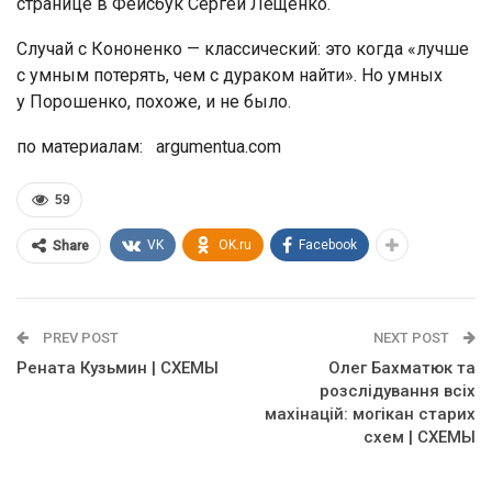
странице в Фейсбук Сергей Лещенко.
Случай с Кононенко — классический: это когда «лучше
с умным потерять, чем с дураком найти». Но умных
у Порошенко, похоже, и не было.
по материалам: argumentua.com
59
VK
OK.ru
Facebook
Share
PREV POST
NEXT POST
Рената Кузьмин | СХЕМЫ
Олег Бахматюк та
розслідування всіх
махінацій: могікан старих
схем | СХЕМЫ