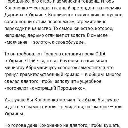
Порошенко, его старый армейский товарищ Игорь
Кононенко — сегодня главный претендент на премию
Дарвина в Украине. Колличество идиотских поступков,
совершенных этим персонажем, стремительно
переходит в качество. То самое качество, которое,
например, дерьмо отличает от золота. В смысле —
«молчание — золото», а словоблудие…
То он требовал от Госдепа отставки посла США
в Украине Пайетта; то так брутально навязывал
министру Абромавичусу «своего» заместителя, что
грянул правительственный кризис — в общем, многое
сделал для того, чтобы заполучить ущербное
«погоняло» «смотрящий Порошенко».
Уж лучше бы Кононенко молчал. Так было бы лучше
и для него самого, и для Президента, но главное — для
Украины.
Но голова дана Кононенко не для того, чтобы кушать,