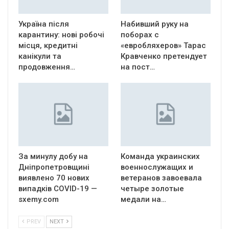
Україна після
Набивший руку на
карантину: нові робочі
поборах с
місця, кредитні
«евробляхеров» Тарас
канікули та
Кравченко претендует
продовження…
на пост…
За минулу добу на
Команда украинских
Дніпропетровщині
военнослужащих и
виявлено 70 нових
ветеранов завоевала
випадків COVID-19 —
четыре золотые
sxemy.com
медали на…
PREV
NEXT