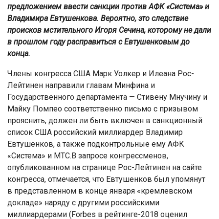
предложением ввести санкции против АФК «Система» и
Владимира Евтушенкова. Вероятно, это следствие
происков мстительного Игоря Сечина, которому не дали
в прошлом году расправиться с Евтушенковым до
конца.
Члены конгресса США Марк Уолкер и Илеана Рос-
Лейтинен направили главам Минфина и
Государственного департамента — Стивену Мнучину и
Майку Помпео соответственно письмо с призывом
прояснить, должен ли быть включен в санкционный
список США российский миллиардер Владимир
Евтушенков, а также подконтрольные ему АФК
«Система» и МТС.В запросе конгрессменов,
опубликованном на странице Рос-Лейтинен на сайте
конгресса, отмечается, что Евтушенков был упомянут
в представленном в конце января «кремлевском
докладе» наряду с другими российскими
миллиардерами (Forbes в рейтинге-2018 оценил