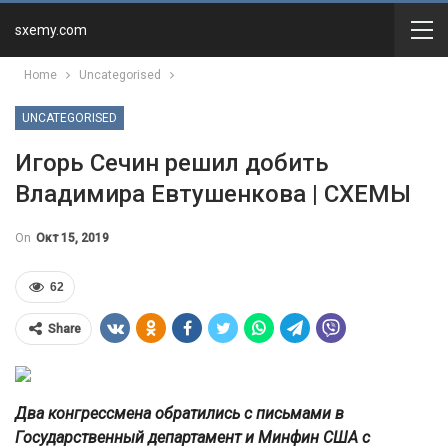
sxemy.com
Home
Uncategorised
UNCATEGORISED
Игорь Сечин решил добить
Владимира Евтушенкова | СХЕМЫ
On
Окт 15, 2019
62
Share
Два конгрессмена обратились с письмами в
Государственный департамент и Минфин США с