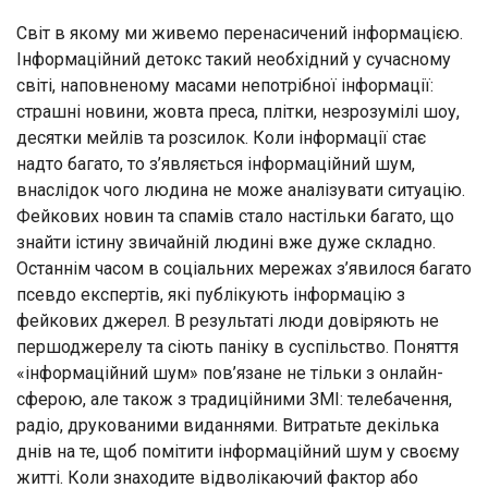
Світ в якому ми живемо перенасичений інформацією.
Інформаційний детокс такий необхідний у сучасному
світі, наповненому масами непотрібної інформації:
страшні новини, жовта преса, плітки, незрозумілі шоу,
десятки мейлів та розсилок. Коли інформації стає
надто багато, то з’являється інформаційний шум,
внаслідок чого людина не може аналізувати ситуацію.
Фейкових новин та спамів стало настільки багато, що
знайти істину звичайній людині вже дуже складно.
Останнім часом в соціальних мережах з’явилося багато
псевдо експертів, які публікують інформацію з
фейкових джерел. В результаті люди довіряють не
першоджерелу та сіють паніку в суспільство. Поняття
«інформаційний шум» пов’язане не тільки з онлайн-
сферою, але також з традиційними ЗМІ: телебачення,
радіо, друкованими виданнями. Витратьте декілька
днів на те, щоб помітити інформаційний шум у своєму
житті. Коли знаходите відволікаючий фактор або