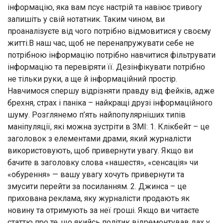
інформацію, яка вам псує настрій та навіює тривогу
запишіть у свій нотатник. Таким чином, ви
проаналізуєте від чого потрібно відмовитися у своєму
житті.В наш час, щоб не перенапружувати себе не
потрібною інформацію потрібно навчитися фільтрувати
інформацію та перевіряти її. Дезінфікувати потрібно
не тільки руки, а ще й інформаційний простір.
Навчимося спершу відрізняти правду від фейків, адже
брехня, страх і паніка – найкращі друзі інформаційного
шуму. Розглянемо п’ять найпопулярніших типів
маніпуляції, які можна зустріти в ЗМІ: 1. Клікбейт – це
заголовок з елементами драми, який журналісти
використовують, щоб привернути увагу. Якщо ви
бачите в заголовку слова «нашестя», «сенсація» чи
«обурення» — вашу увагу хочуть привернути та
змусити перейти за посиланням. 2. Джинса – це
прихована реклама, яку журналісти продають як
новину та отримують за неї гроші. Якщо ви читаєте
статтю про те, що якийсь політик відремонтував дах у