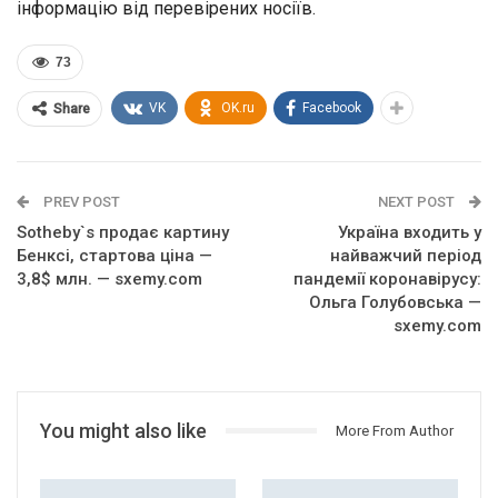
інформацію від перевірених носіїв.
73
VK
OK.ru
Facebook
Share
PREV POST
NEXT POST
Sotheby`s продає картину
Україна входить у
Бенксі, стартова ціна —
найважчий період
3,8$ млн. — sxemy.com
пандемії коронавірусу:
Ольга Голубовська —
sxemy.com
You might also like
More From Author