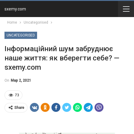
sxemy.com
Home
Uncategorised
UNCATEGORISED
Інформаційний шум забруднює
наше життя: як вберегти себе? —
sxemy.com
On
Мар 2, 2021
73
Share