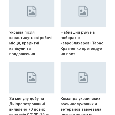
Україна після
Набивший руку на
карантину: нові робочі
поборах с
місця, кредитні
«евробляхеров» Тарас
канікули та
Кравченко претендует
продовження…
на пост…
За минулу добу на
Команда украинских
Дніпропетровщині
военнослужащих и
виявлено 70 нових
ветеранов завоевала
випадків COVID-19 —
четыре золотые