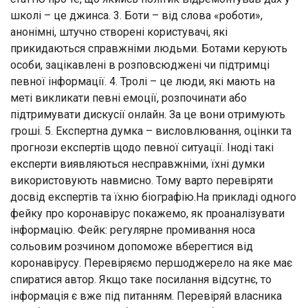
школі – це джинса. 3. Боти – від слова «роботи»,
анонімні, штучно створені користувачі, які
прикидаються справжніми людьми. Ботами керують
особи, зацікавлені в розповсюджені чи підтримці
певної інформації. 4. Тролі – це люди, які мають на
меті викликати певні емоції, розпочинати або
підтримувати дискусії онлайн. За це вони отримують
гроші. 5. Експертна думка – висловлювання, оцінки та
прогнози експертів щодо певної ситуації. Іноді такі
експерти виявляються несправжніми, їхні думки
використовують навмисно. Тому варто перевіряти
досвід експертів та їхню біографію.На прикладі одного
фейку про коронавірус покажемо, як проаналізувати
інформацію. Фейк: регулярне промивання носа
сольовим розчином допоможе вберегтися від
коронавірусу. Перевіряємо першоджерело на яке має
спиратися автор. Якщо таке посилання відсутнє, то
інформація є вже під питанням. Перевіряй власника