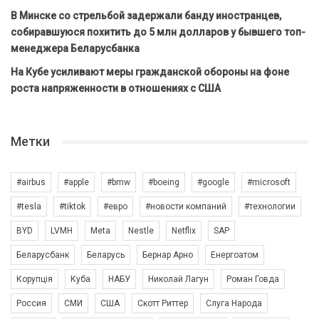
В Минске со стрельбой задержали банду иностранцев,
собиравшуюся похитить до 5 млн долларов у бывшего топ-
менеджера Беларусбанка
На Кубе усиливают меры гражданской обороны на фоне
роста напряженности в отношениях с США
Метки
#airbus
#apple
#bmw
#boeing
#google
#microsoft
#tesla
#tiktok
#евро
#новости компаний
#технологии
BYD
LVMH
Meta
Nestle
Netflix
SAP
Беларусбанк
Беларусь
Бернар Арно
Енергоатом
Корупція
Куба
НАБУ
Николай Лагун
Роман Говда
Россия
СМИ
США
Скотт Риттер
Слуга Народа