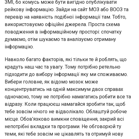
ЗМІ, бо комусь може бути вигідно опублікувати
рейкову інформацію. Зайди на сайт МОЗ або ВООЗ та
перевір на наявність подібної інформації там. Тобто,
використовуємо офіційні джерела. Проста схема
поводження в інформаційному просторі: спочатку
думаємо, отім шукаємо та аналізуємо отриману
інформацію.
Навколо багато факторів, які тільки те й роблять, що
крадуть наш час та увагу. Тому потрібно ретельно
підходити до вибору інформації яку ми споживаємо.
Вибери головне, як відомо мозок може
концентруватись на одній максимум двох справах
одночасно, тому не потрібно намагатись робити все та
відразу. Коли працюєш намагайся зробити так, щоб
тебе зовсім нічого не відволікало. Облаштуй робоче
місце. Обов’язково вимкни сповіщення, закрий всі
непотрібні вкладки та програми. Не обговорюй ту
теми, які тебе зовсім не цікавлять та отримуй нову