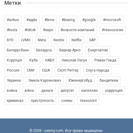
Метки
#airbus
#apple
#bmw
#boeing
#google
#microsoft
#tesla
#tiktok
#евро
#новости компаний
#технологии
BYD
LVMH
Meta
Nestle
Netflix
SAP
Беларусбанк
Беларусь
Бернар Арно
Енергоатом
Корупція
Куба
НАБУ
Николай Лагун
Роман Говда
Россия
СМИ
США
Скотт Риттер
Слуга Народа
Украина
Эмиль Карленович
Юженергобуд
бандитизм
война
війна
деньги
депутат
капеллан
коррупция
криминал
преступность
схемы
технології
© 2026 - sxemy.com. Все права защищены.