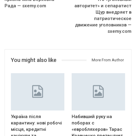
Рада — sxemy.com
авторитет» и сепаратист
Щур внедряет в
патриотическое
движение уголовников —
sxemy.com
You might also like
More From Author
Україна після
Набивший руку на
карантину: нові робочі
поборах с
місця, кредитні
«евробляхеров» Тарас
канікули та
Кравченко претендует