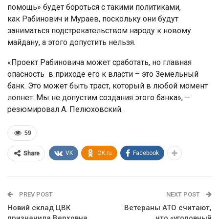
помощь» будет бороться с такими политиками,
как Рабинович и Мураев, поскольку они будут
заниматься подстрекательством народу к новому
майдану, а этого допустить нельзя.
«Проект Рабиновича может сработать, но главная
опасность в приходе его к власти – это Земельный
банк. Это может быть траст, который в любой момент
лопнет. Мы не допустим создания этого банка», —
резюмировал А. Пелюховский.
59
VK
OK.ru
Facebook
Share
PREV POST
NEXT POST
Новий склад ЦВК
Ветераны АТО считают,
призначила Верховна
что «уголовный