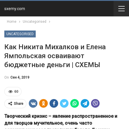
sxemy.com
Home
Uncategorised
UNCATEGORISED
Как Никита Михалков и Елена
Ямпольская осваивают
бюджетные деньги | СХЕМЫ
On
Сен 4, 2019
60
Share
Творческий кризис – явление распространенное и
для творцов мучительное, очень часто