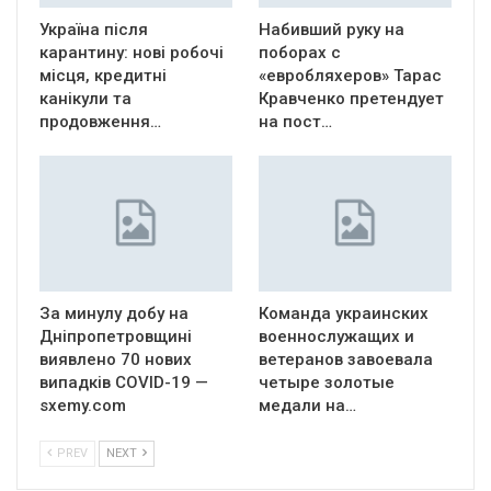
Україна після
Набивший руку на
карантину: нові робочі
поборах с
місця, кредитні
«евробляхеров» Тарас
канікули та
Кравченко претендует
продовження…
на пост…
За минулу добу на
Команда украинских
Дніпропетровщині
военнослужащих и
виявлено 70 нових
ветеранов завоевала
випадків COVID-19 —
четыре золотые
sxemy.com
медали на…
PREV
NEXT