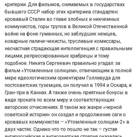
критерии. Для фильмов, снимаемых в государствах
бывшего СССР набор этих критериев стандартен:
кровавый Сталин во главе злобных и никчемных
коммунистов, горы трупов в Великой Отечественной
войне на фоне гуманных, но заблудших немцев,
коварные палачи-чекисты, трусливые комиссары,
несчастная страдающая интеллигенция с правильными
лицами, репрессированные храбрецы и тому
подобное. Никита Сергеевич правильно угадал: за
фильм «Утомленные солнцем», отвечающим в полной
мере идеологическим ориентирам Голливуда для
постсоветских туземцев, он получил в 1994 и Оскара, и
Гран-при в Каннах. А также очень приятные бонусы в
виде проката по всем миру и соответствующих
авторских отчислениях. В таком же жанре «черной
советской истории» он создал и продолжение саги о
кровавых коммунистах – «Утомленные солнцем-2» в
двух частях. Однако что-то пошло не так – густая
антироссийская и антисоветская стряпня оказалась