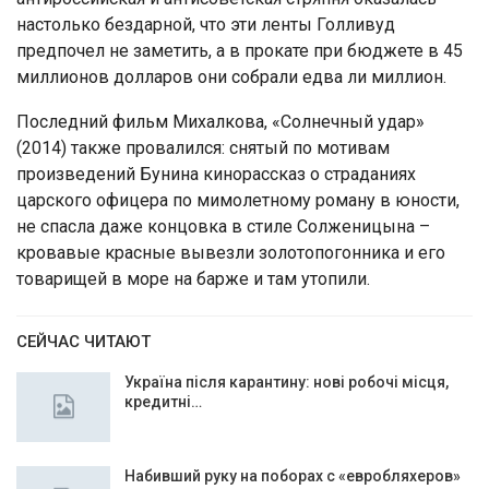
настолько бездарной, что эти ленты Голливуд
предпочел не заметить, а в прокате при бюджете в 45
миллионов долларов они собрали едва ли миллион.
Последний фильм Михалкова, «Солнечный удар»
(2014) также провалился: снятый по мотивам
произведений Бунина кинорассказ о страданиях
царского офицера по мимолетному роману в юности,
не спасла даже концовка в стиле Солженицына –
кровавые красные вывезли золотопогонника и его
товарищей в море на барже и там утопили.
СЕЙЧАС ЧИТАЮТ
Україна після карантину: нові робочі місця,
кредитні…
Набивший руку на поборах с «евробляхеров»