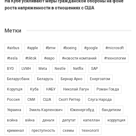
На Кубе усиливают меры гражданской обороны на фоне
роста напряженности в отношениях с США
Метки
#airbus
#apple
#bmw
#boeing
#google
#microsoft
#tesla
#tiktok
#евро
#новости компаний
#технологии
BYD
LVMH
Meta
Nestle
Netflix
SAP
Беларусбанк
Беларусь
Бернар Арно
Енергоатом
Корупція
Куба
НАБУ
Николай Лагун
Роман Говда
Россия
СМИ
США
Скотт Риттер
Слуга Народа
Украина
Эмиль Карленович
Юженергобуд
бандитизм
война
війна
деньги
депутат
капеллан
коррупция
криминал
преступность
схемы
технології