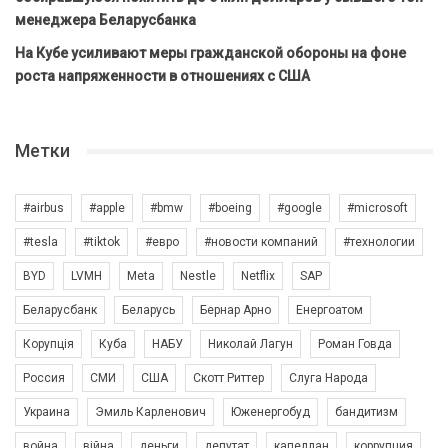
менеджера Беларусбанка
На Кубе усиливают меры гражданской обороны на фоне
роста напряженности в отношениях с США
Метки
#airbus
#apple
#bmw
#boeing
#google
#microsoft
#tesla
#tiktok
#евро
#новости компаний
#технологии
BYD
LVMH
Meta
Nestle
Netflix
SAP
Беларусбанк
Беларусь
Бернар Арно
Енергоатом
Корупція
Куба
НАБУ
Николай Лагун
Роман Говда
Россия
СМИ
США
Скотт Риттер
Слуга Народа
Украина
Эмиль Карленович
Юженергобуд
бандитизм
война
війна
деньги
депутат
капеллан
коррупция