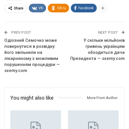
VK
OK.ru
Facebook
Share
PREV POST
NEXT POST
Одіозний Семочко може
У скільки мільйонів
повернутися в розвідку:
гривень українцям
його звільнили на
обходиться дача
лікарняному з можливим
Президента — sxemy.com
порушенням процедури —
sxemy.com
You might also like
More From Author