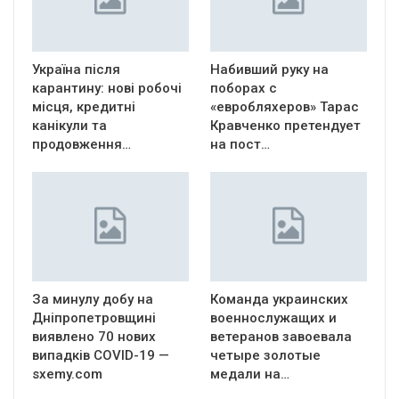
Україна після
Набивший руку на
карантину: нові робочі
поборах с
місця, кредитні
«евробляхеров» Тарас
канікули та
Кравченко претендует
продовження…
на пост…
За минулу добу на
Команда украинских
Дніпропетровщині
военнослужащих и
виявлено 70 нових
ветеранов завоевала
випадків COVID-19 —
четыре золотые
sxemy.com
медали на…