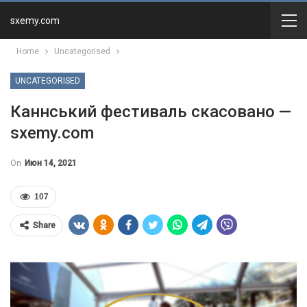
sxemy.com
Home
Uncategorised
UNCATEGORISED
Каннський фестиваль скасовано —
sxemy.com
On
Июн 14, 2021
107
Share