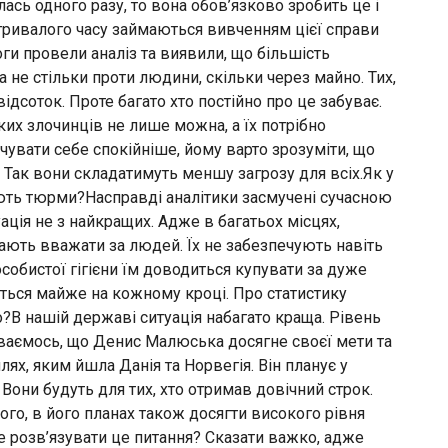
сь одного разу, то вона обов’язково зробить це і
м тривалого часу займаються вивченням цієї справи
ги провели аналіз та виявили, що більшість
а не стільки проти людини, скільки через майно. Тих,
ідсоток. Проте багато хто постійно про це забуває.
аких злочинців не лише можна, а їх потрібно
чувати себе спокійніше, йому варто зрозуміти, що
. Так вони складатимуть меншу загрозу для всіх.Як у
ть тюрми?Насправді аналітики засмучені сучасною
ція не з найкращих. Адже в багатьох місцях,
тають вважати за людей. Їх не забезпечують навіть
особистої гігієни їм доводиться купувати за дуже
ться майже на кожному кроці. Про статистику
?В нашій державі ситуація набагато краща. Рівень
іваємось, що Денис Малюська досягне своєї мети та
ях, яким йшла Данія та Норвегія. Він планує у
они будуть для тих, хто отримав довічний строк.
ого, в його планах також досягти високого рівня
де розв’язувати це питання? Сказати важко, адже