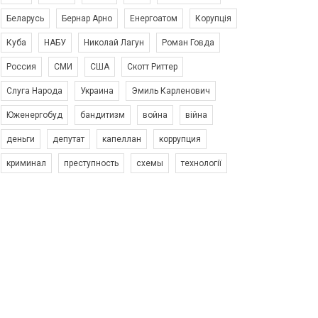
Беларусь
Бернар Арно
Енергоатом
Корупція
Куба
НАБУ
Николай Лагун
Роман Говда
Россия
СМИ
США
Скотт Риттер
Слуга Народа
Украина
Эмиль Карленович
Юженергобуд
бандитизм
война
війна
деньги
депутат
капеллан
коррупция
криминал
преступность
схемы
технології