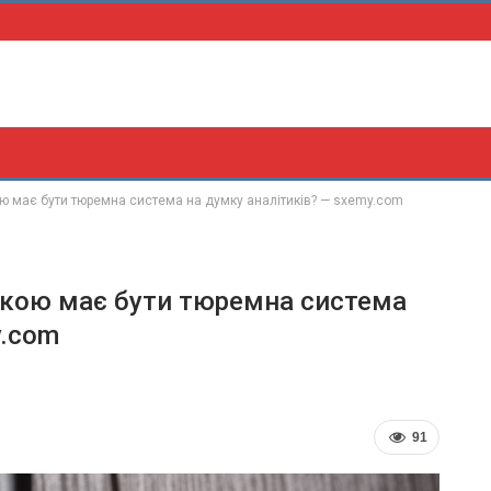
ю має бути тюремна система на думку аналітиків? — sxemy.com
Якою має бути тюремна система
y.com
91