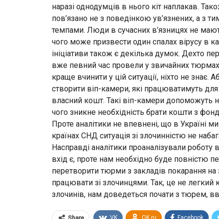
наразі однодумців в нього кіт наплакав. Також
пов’язано не з поведінкою ув’язнених, а з 
темпами. Люди в сучасних в’язницях не мают
чого може призвести один спалах вірусу в к
ініціативи також є декілька думок. Дехто пе
вже певний час провели у звичайних тюрмах
краще вчинити у цій ситуації, ніхто не знає
створити віп-камери, які працюватимуть для 
власний кошт. Такі віп-камери допоможуть н
чого зникне необхідність брати кошти з фон
Проте аналітики не впевнені, що в Україні м
країнах СНД ситуація зі злочинністю не набага
Насправді аналітики проаналізували роботу 
вхід є, проте нам необхідно буде повністю 
перетворити тюрми з закладів покарання на з
працювати зі злочинцями. Так, це не легкий
злочинів, нам доведеться почати з тюрем, в
VK
OK.ru
Facebook
Share