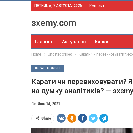
ПЯТНИЦА, 7 АВГУСТА, 2026
Контакты
sxemy.com
Главное
Актуально
Банки
Home
Uncategorised
Карати чи перевиховувати? Яко
UNCATEGORISED
Карати чи перевиховувати? 
на думку аналітиків? — sxem
On
Июн 14, 2021
Share