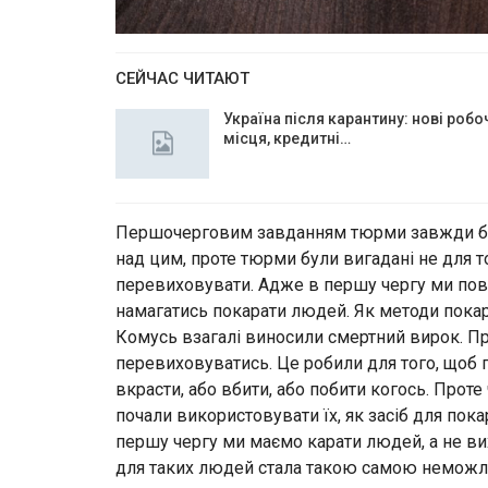
СЕЙЧАС ЧИТАЮТ
Україна після карантину: нові робо
місця, кредитні…
Першочерговим завданням тюрми завжди бу
над цим, проте тюрми були вигадані не для то
перевиховувати. Адже в першу чергу ми пови
намагатись покарати людей. Як методи покар
Комусь взагалі виносили смертний вирок. Про
перевиховуватись. Це робили для того, щоб 
вкрасти, або вбити, або побити когось. Прот
почали використовувати їх, як засіб для пок
першу чергу ми маємо карати людей, а не вих
для таких людей стала такою самою неможлив