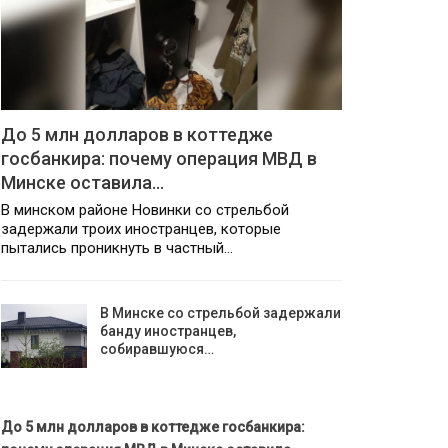
До 5 млн долларов в коттедже
госбанкира: почему операция МВД в
Минске оставила…
В минском районе Новинки со стрельбой
задержали троих иностранцев, которые
пытались проникнуть в частный…
В Минске со стрельбой задержали
банду иностранцев,
собиравшуюся…
До 5 млн долларов в коттедже госбанкира: