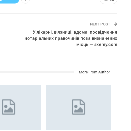
NEXT POST
У лікарні, в’язниці, вдома: посвідчення
нотаріальних правочинів поза визначених
місць — sxemy.com
More From Author