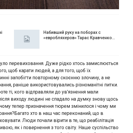
чі
Набивший руку на поборах с
«евробляхеров» Тарас Кравченко…
ло перевиховання. Дуже рідко хтось замислюється
го, щоб карати людей, а для того, щоб їх
нні запобігти повторному скоєнню злочину, а не
ання, раніше використовувались різноманітні питки.
те ті, кого відправляли до ув’язнення мали
після виходу людині не спадало на думку знову щось
е чому тепер призначення тюрем змінилося і чому ми
арання?Багато хто в наш час переконаний, що в
овувати. Люди почали вірити в те, що реабілітація
ою, як і повернення з того світу. Наше суспільство