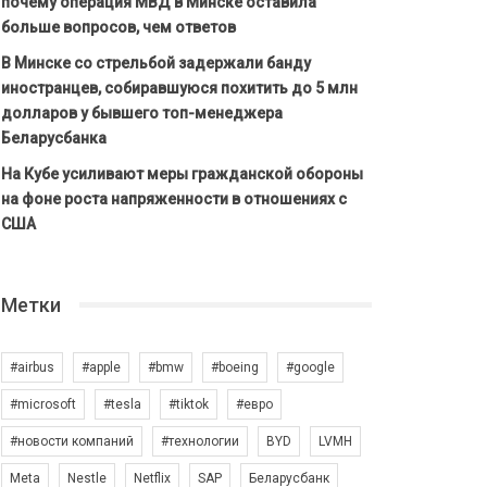
почему операция МВД в Минске оставила
больше вопросов, чем ответов
В Минске со стрельбой задержали банду
иностранцев, собиравшуюся похитить до 5 млн
долларов у бывшего топ-менеджера
Беларусбанка
На Кубе усиливают меры гражданской обороны
на фоне роста напряженности в отношениях с
США
Метки
#airbus
#apple
#bmw
#boeing
#google
#microsoft
#tesla
#tiktok
#евро
#новости компаний
#технологии
BYD
LVMH
Meta
Nestle
Netflix
SAP
Беларусбанк