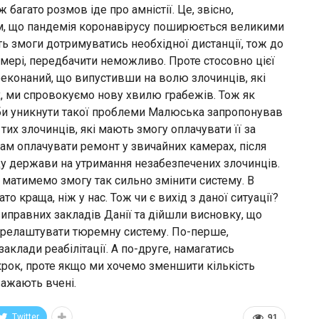
 багато розмов іде про амністії. Це, звісно,
тим, що пандемія коронавірусу поширюється великими
ь змоги дотримуватись необхідної дистанції, тож до
амері, передбачити неможливо. Проте стосовно цієї
реконаний, що випустивши на волю злочинців, які
, ми спровокуємо нову хвилю грабежів. Тож як
. Аби уникнути такої проблеми Малюська запропонував
тих злочинців, які мають змогу оплачувати її за
ам оплачувати ремонт у звичайних камерах, після
ду держави на утримання незабезпечених злочинців.
и матимемо змогу так сильно змінити систему. В
то краща, ніж у нас. Тож чи є вихід з даної ситуації?
виправних закладів Данії та дійшли висновку, що
перелаштувати тюремну систему. По-перше,
аклади реабілітації. А по-друге, намагатись
 крок, проте якщо ми хочемо зменшити кількість
важають вчені.
Twitter
91