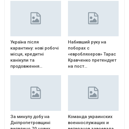
Україна після
Набивший руку на
карантину: нові робочі
поборах с
місця, кредитні
«евробляхеров» Тарас
канікули та
Кравченко претендует
продовження…
на пост…
За минулу добу на
Команда украинских
Дніпропетровщині
военнослужащих и
виявлено 70 нових
ветеранов завоевала