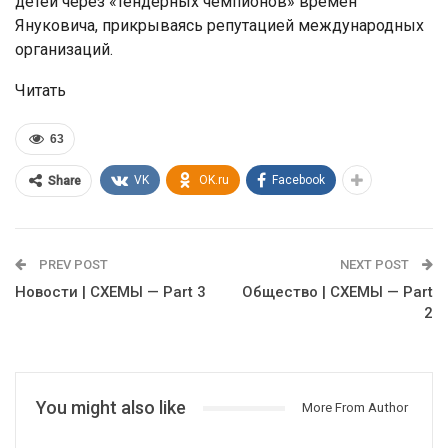
детей через «тендерных чемпионов» времен
Януковича, прикрываясь репутацией международных
организаций.
Читать
63
VK
OK.ru
Facebook
Share
PREV POST
NEXT POST
Новости | СХЕМЫ — Part 3
Общество | СХЕМЫ — Part
2
You might also like
More From Author