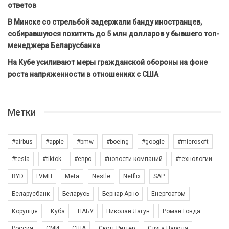
ответов
В Минске со стрельбой задержали банду иностранцев,
собиравшуюся похитить до 5 млн долларов у бывшего топ-
менеджера Беларусбанка
На Кубе усиливают меры гражданской обороны на фоне
роста напряженности в отношениях с США
Метки
#airbus
#apple
#bmw
#boeing
#google
#microsoft
#tesla
#tiktok
#евро
#новости компаний
#технологии
BYD
LVMH
Meta
Nestle
Netflix
SAP
Беларусбанк
Беларусь
Бернар Арно
Енергоатом
Корупція
Куба
НАБУ
Николай Лагун
Роман Говда
Россия
СМИ
США
Скотт Риттер
Слуга Народа