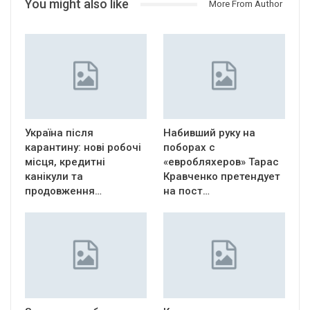
You might also like
More From Author
Україна після
Набивший руку на
карантину: нові робочі
поборах с
місця, кредитні
«евробляхеров» Тарас
канікули та
Кравченко претендует
продовження…
на пост…