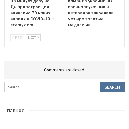
За минулу добу на
Команда украинских
Дніпропетровщині
военнослужащих и
виявлено 70 нових
ветеранов завоевала
випадків COVID-19 —
четыре золотые
sxemy.com
медали на…
PREV
NEXT
Comments are closed.
Главное