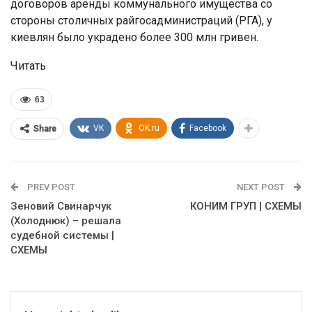
договоров аренды коммунального имущества со
стороны столичных райгосадминистраций (РГА), у
киевлян было украдено более 300 млн гривен.
Читать
63
VK
OK.ru
Facebook
Share
PREV POST
NEXT POST
Зеновий Свинарчук
КОНИМ ГРУП | СХЕМЫ
(Холоднюк) – решала
судебной системы |
СХЕМЫ