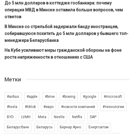
До 5 млн долларов в коттедже госбанкира: почему
операция МВД в Минске оставила больше вопросов, чем
ответов
В Минске со стрельбой задержали банду иностранцев,
собиравшуюся похитить до 5 млн долларов у бывшего топ-
менеджера Беларусбанка
На Кубе усиливают меры гражданской обороны на фоне
роста напряженности в отношениях с США
Метки
#airbus
#apple
#bmw
#boeing
#google
#microsoft
#tesla
#tiktok
#евро
#новости компаний
#технологии
BYD
LVMH
Meta
Nestle
Netflix
SAP
Беларусбанк
Беларусь
Бернар Арно
Енергоатом