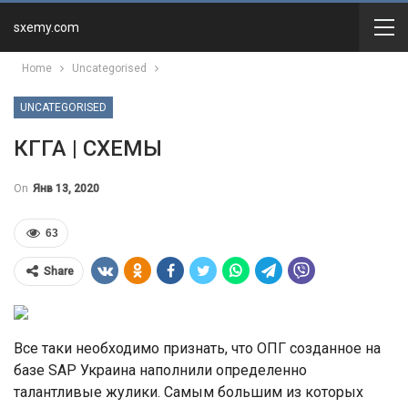
sxemy.com
Home
Uncategorised
UNCATEGORISED
КГГА | СХЕМЫ
On
Янв 13, 2020
63
Share
Все таки необходимо признать, что ОПГ созданное на
базе SAP Украина наполнили определенно
талантливые жулики. Самым большим из которых