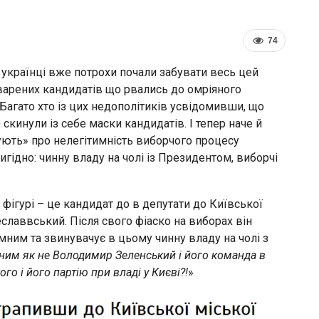
74
 українці вже потрохи почали забувати весь цей
арених кандидатів що рвались до омріяного
Багато хто із цих недополітиків усвідомивши, що
кинули із себе маски кандидатів. І тепер наче й
тують» про нелегітимність виборчого процесу
гідно: чинну владу на чолі із Президентом, виборчі
фігурі – це кандидат до в депутати до Київської
еславвський. Після свого фіаско на виборах він
мним та звинувачує в цьому чинну владу на чолі з
инним як не Володимир Зеленський і його команда в
го і його партію при владі у Києві?!
»