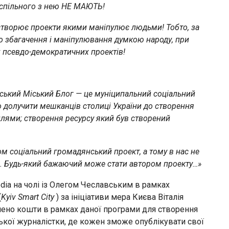
 спільного з нею НЕ МАЮТЬ!
 створює проекти якими маніпулює людьми! Тобто, за
го збагачення і маніпулювання думкою народу, при
їх псевдо-демократичних проектів!
ський Міський Блог — це муніципальний соціальний
о долучити мешканців столиці України до створення
лями; створення ресурсу який був створений
ом соціальний громадянський проект, а тому в нас не
ів. Будь-який бажаючий може стати автором проекту
…»
dia на чолі із Олегом Чеславським в рамках
(
Kyiv
Smart
City
) за ініціативи мера Києва Віталія
лено кошти в рамках даної програми для створення
ької журналістки, де кожен зможе опублікувати свої