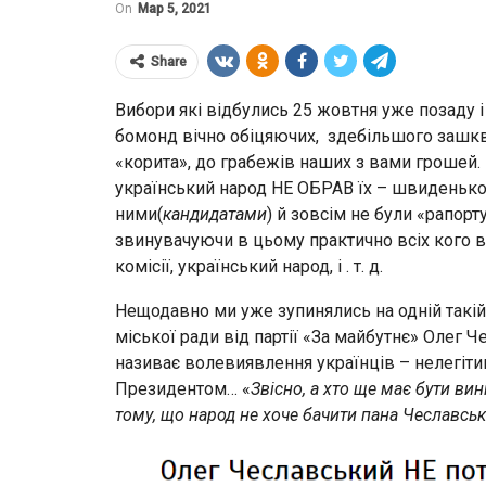
On
Мар 5, 2021
Share
Вибори які відбулись 25 жовтня уже позаду і
бомонд вічно обіцяючих, здебільшого зашкв
«корита», до грабежів наших з вами грошей. 
український народ НЕ ОБРАВ їх – швиденько с
ними(
кандидатами
) й зовсім не були «рапор
звинувачуючи в цьому практично всіх кого ви
комісії, український народ, і . т. д.
Нещодавно ми уже зупинялись на одній такій 
міської ради від партії «За майбутнє» Олег Ч
називає волевиявлення українців – нелегіти
Президентом… «
Звісно, а хто ще має бути в
тому, що народ не хоче бачити пана Чеславсько