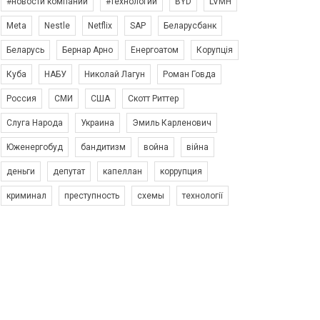
#новости компаний
#технологии
BYD
LVMH
Meta
Nestle
Netflix
SAP
Беларусбанк
Беларусь
Бернар Арно
Енергоатом
Корупція
Куба
НАБУ
Николай Лагун
Роман Говда
Россия
СМИ
США
Скотт Риттер
Слуга Народа
Украина
Эмиль Карленович
Юженергобуд
бандитизм
война
війна
деньги
депутат
капеллан
коррупция
криминал
преступность
схемы
технології