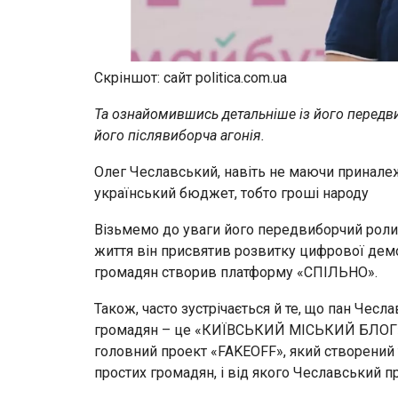
Скріншот: сайт politica.com.ua
Та ознайомившись детальніше із його передви
його післявиборча агонія.
Олег Чеславський, навіть не маючи приналеж
український бюджет, тобто гроші народу
Візьмемо до уваги його передвиборчий ролик
життя він присвятив розвитку цифрової демо
громадян створив платформу «СПІЛЬНО».
Також, часто зустрічається й те, що пан Чес
громадян – це «КИЇВСЬКИЙ МІСЬКИЙ БЛОГ». Т
головний проект «FAKEOFF», який створений т
простих громадян, і від якого Чеславський п