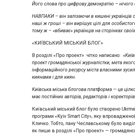
Його слова про цифрову демократію – нічого
НАВПАКИ – він залізаючи в кишені українців
наші ж гроші – він вирішує цілі для особисто
тому ж – «вбиває» українців на сторінках сво
«КИЇВСЬКИЙ МІСЬКИЙ БЛОГ»
В розділі «Про проект» чітко написано:
«
Київ
проект громадянської журналістки, мета яког
інформаційного ресурсу міста власними зусил
киянами і для киян.
Київська міська блогова платформа — це цілк
має постійних авторів, редакторів і коректор
Київський міський блог було створено Ukrme
програми «Kyiv Smart City», яку впроваджено
Кличко. Тобто, пану Чеславському було виді
як пише в розділі «Про проект» — громадянс