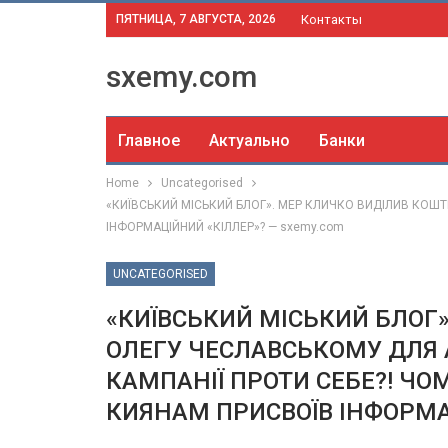
ПЯТНИЦА, 7 АВГУСТА, 2026
Контакты
sxemy.com
Главное
Актуально
Банки
Home
Uncategorised
«КИЇВСЬКИЙ МІСЬКИЙ БЛОГ». МЕР КЛИЧКО ВИДІЛИВ КОШТ
ІНФОРМАЦІЙНИЙ «КІЛЛЕР»? — sxemy.com
UNCATEGORISED
«КИЇВСЬКИЙ МІСЬКИЙ БЛОГ
ОЛЕГУ ЧЕСЛАВСЬКОМУ ДЛЯ А
КАМПАНІЇ ПРОТИ СЕБЕ?! ЧО
КИЯНАМ ПРИСВОЇВ ІНФОРМАЦ