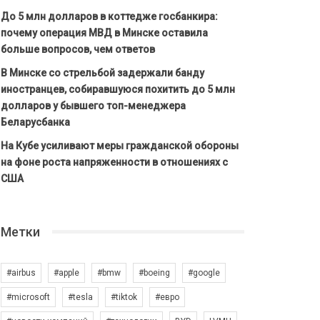
До 5 млн долларов в коттедже госбанкира:
почему операция МВД в Минске оставила
больше вопросов, чем ответов
В Минске со стрельбой задержали банду
иностранцев, собиравшуюся похитить до 5 млн
долларов у бывшего топ-менеджера
Беларусбанка
На Кубе усиливают меры гражданской обороны
на фоне роста напряженности в отношениях с
США
Метки
#airbus
#apple
#bmw
#boeing
#google
#microsoft
#tesla
#tiktok
#евро