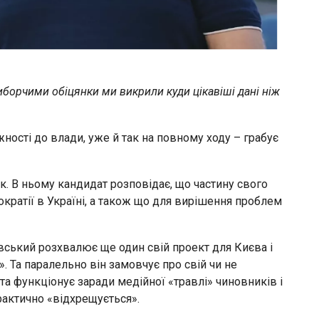
борчими обіцянки ми викрили куди цікавіші дані ніж
ності до влади, уже й так на повному ходу – грабує
. В ньому кандидат розповідає, що частину свого
кратії в Україні, а також що для вирішення проблем
лавський розхвалює ще один свій проект для Києва і
а паралельно він замовчує про свій чи не
а функціонує заради медійної «травлі» чиновників і
рактично «відхрещується».