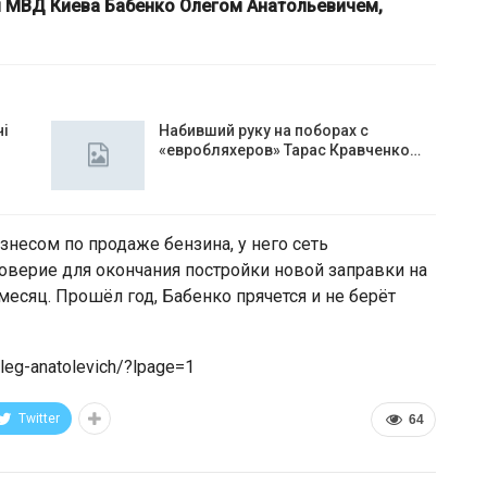
м МВД Киева Бабенко Олегом Анатольевичем,
чі
Набивший руку на поборах с
«евробляхеров» Тарас Кравченко…
знесом по продаже бензина, у него сеть
доверие для окончания постройки новой заправки на
месяц. Прошёл год, Бабенко прячется и не берёт
leg-anatolevich/?lpage=1
Twitter
64