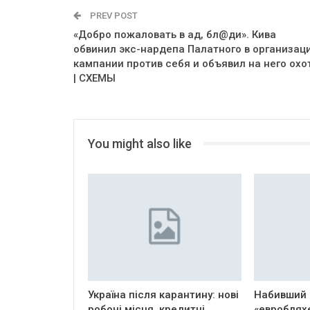
PREV POST
«Добро пожаловать в ад, бл@ди». Кива
обвинил экс-нардепа Палатного в организац
кампании против себя и объявил на него охо
| СХЕМЫ
You might also like
Україна після карантину: нові
Набивший 
робочі місця, кредитні
«евроблях