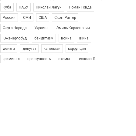
Куба
НАБУ
Николай Лагун
Роман Говда
Россия
СМИ
США
Скотт Риттер
Слуга Народа
Украина
Эмиль Карленович
Юженергобуд
бандитизм
война
війна
деньги
депутат
капеллан
коррупция
криминал
преступность
схемы
технології