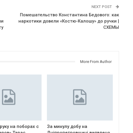
NEXT POST
Помешательство Константина Бедового: как
ии
наркотики довели «Костю-Калошу» до ручки |
ту
СХЕМЫ
More From Author
руку на поборах с
За минулу добу на
еров» Тарас
Дніпропетровщині виявлено