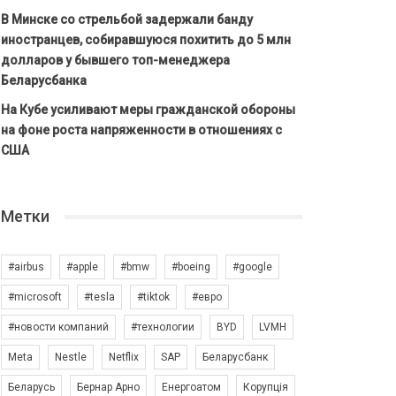
В Минске со стрельбой задержали банду
иностранцев, собиравшуюся похитить до 5 млн
долларов у бывшего топ-менеджера
Беларусбанка
На Кубе усиливают меры гражданской обороны
на фоне роста напряженности в отношениях с
США
Метки
#airbus
#apple
#bmw
#boeing
#google
#microsoft
#tesla
#tiktok
#евро
#новости компаний
#технологии
BYD
LVMH
Meta
Nestle
Netflix
SAP
Беларусбанк
Беларусь
Бернар Арно
Енергоатом
Корупція