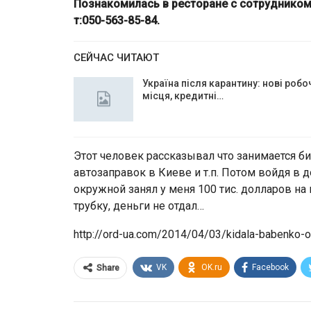
Познакомилась в ресторане с сотруднико
т:050-563-85-84.
СЕЙЧАС ЧИТАЮТ
Україна після карантину: нові робо
місця, кредитні…
Этот человек рассказывал что занимается би
автозаправок в Киеве и т.п. Потом войдя в 
окружной занял у меня 100 тис. долларов на 
трубку, деньги не отдал…
http://ord-ua.com/2014/04/03/kidala-babenko-o
VK
OK.ru
Facebook
Share