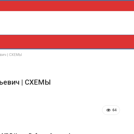
евич | СХЕМЫ
ьевич | СХЕМЫ
64