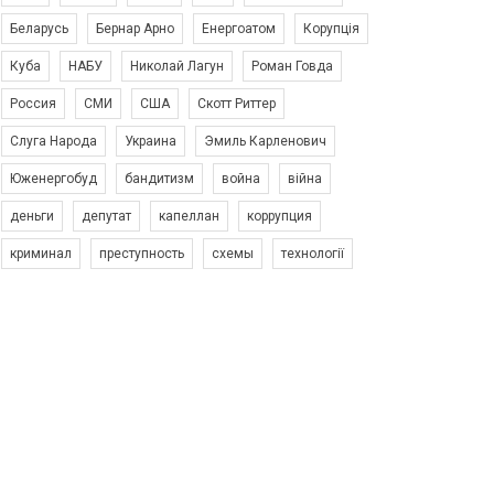
Беларусь
Бернар Арно
Енергоатом
Корупція
Куба
НАБУ
Николай Лагун
Роман Говда
Россия
СМИ
США
Скотт Риттер
Слуга Народа
Украина
Эмиль Карленович
Юженергобуд
бандитизм
война
війна
деньги
депутат
капеллан
коррупция
криминал
преступность
схемы
технології