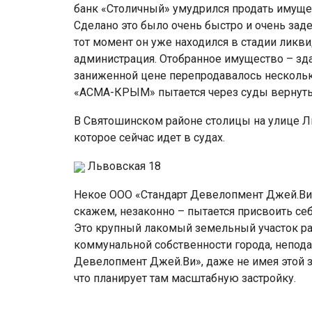
банк «Столичный» умудрился продать имуще
Сделано это было очень быстро и очень заде
тот момент он уже находился в стадии ликв
администрация. Отобранное имущество – зда
заниженной цене перепродавалось нескольк
«АСМА-КРЫМ» пытается через суды вернуть
В Святошинском районе столицы на улице Ль
которое сейчас идет в судах.
Львовская 18
Некое ООО «Стандарт Девелопмент Джей.Ви»,
скажем, незаконно – пытается присвоить се
Это крупный лакомый земельный участок раз
коммунальной собственности города, непода
Девелопмент Джей.Ви», даже не имея этой з
что планирует там масштабную застройку.