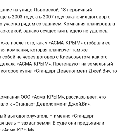
ание на улице Львовской, 18 первичный
 в 2003 году, а в 2007 году заключил договор с
о участка рядом со зданием. Компания планировала
арковкой, однако осуществить идею не удалось.
 уже после того, как у «АСМА-КРЫМ» отобрали ее
ая компания, которая планирует там же
 собой не через договор с Киевсоветом, как это
мя делала «АСМА-КРЫМ». Претендуют на земельный
е, которое купил «Стандарт Девелопмент Джей.Ви», то
компании ООО «Асма-КРЫМ», рассказывает, что
пало к «Стандарт Девелопмент Джей.Ви».
ый выгодополучатель – именно «Стандарт
я цель – захват земли. В суде они предъявили
ат «Асма-КРЫМ».