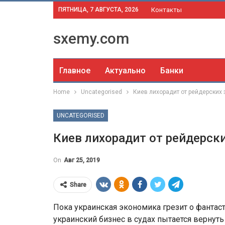
ПЯТНИЦА, 7 АВГУСТА, 2026
Контакты
sxemy.com
Главное
Актуально
Банки
Home
Uncategorised
Киев лихорадит от рейдерских
UNCATEGORISED
Киев лихорадит от рейдерск
On
Авг 25, 2019
Share
Пока украинская экономика грезит о фантас
украинский бизнес в судах пытается вернуть