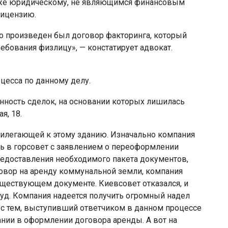
аже юридическому, не являющимся финансовым
лицензию.
что произведен был договор факторинга, который
ребования физлицу», — констатирует адвокат.
цесса по данному делу.
ность сделок, на основании которых лишилась
я, 18.
рилегающей к этому зданию. Изначально компания
ь в горсовет с заявлением о переоформлении
предоставления необходимого пакета документов,
вор на аренду коммунальной земли, компания
уществующем документе. Киевсовет отказался, и
уд. Компания надеется получить огромный надел
 с тем, выступивший ответчиком в данном процессе
ании в оформлении договора аренды. А вот на