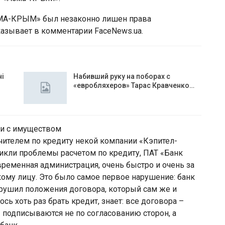
СМА-КРЫМ» был незаконно лишен права
казывает в комментарии FaceNews.ua.
чі
Набивший руку на поборах с
«евробляхеров» Тарас Кравченко…
ии с имуществом
ителем по кредиту некой компании «Кэпител-
никли проблемы расчетом по кредиту, ПАТ «Банк
ременная администрация, очень быстро и очень за
ому лицу. Это было самое первое нарушение: банк
арушил положения договора, который сам же и
ь хоть раз брать кредит, знает: все договора –
– подписываются не по согласованию сторон, а