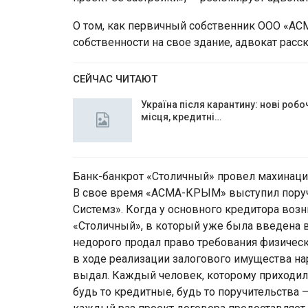
О том, как первичный собственник ООО «А
собственности на свое здание, адвокат расс
СЕЙЧАС ЧИТАЮТ
Україна після карантину: нові робо
місця, кредитні…
Банк-банкрот «Столичный» провел махинац
В свое время «АСМА-КРЫМ» выступил поруч
Системз». Когда у основного кредитора воз
«Столичный», в который уже была введена в
недорого продал право требования физическ
в ходе реализации залогового имущества н
выдал. Каждый человек, которому приходилос
будь то кредитные, будь то поручительства 