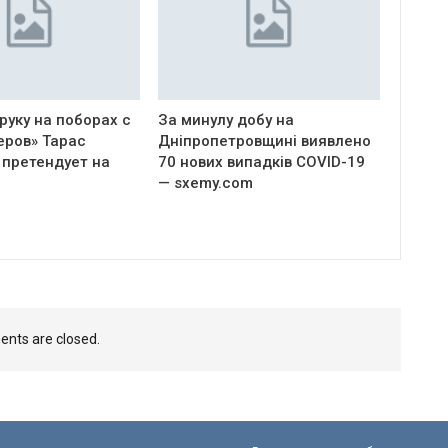
руку на поборах с
За минулу добу на
еров» Тарас
Дніпропетровщині виявлено
 претендует на
70 нових випадків COVID-19
— sxemy.com
nts are closed.