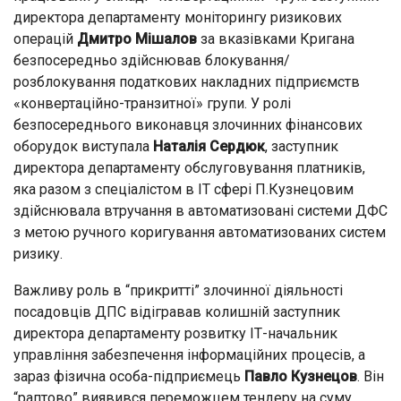
директора департаменту моніторингу ризикових
операцій
Дмитро Мішалов
за вказівками Кригана
безпосередньо здійснював блокування/
розблокування податкових накладних підприємств
«конвертаційно-транзитної» групи. У ролі
безпосереднього виконавця злочинних фінансових
оборудок виступала
Наталія Сердюк
, заступник
директора департаменту обслуговування платників,
яка разом з спеціалістом в ІТ сфері П.Кузнецовим
здійснювала втручання в автоматизовані системи ДФС
з метою ручного коригування автоматизованих систем
ризику.
Важливу роль в “прикритті” злочинної діяльності
посадовців ДПС відігравав колишній заступник
директора департаменту розвитку ІТ-начальник
управління забезпечення інформаційних процесів, а
зараз фізична особа-підприємець
Павло Кузнецов
. Він
“раптово” виявився переможцем тендеру на суму