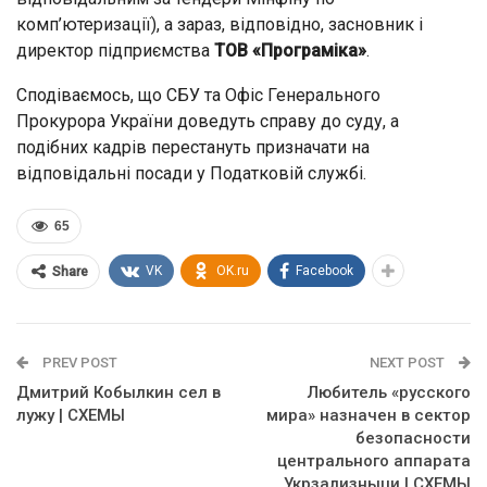
комп’ютеризації), а зараз, відповідно, засновник і
директор підприємства
ТОВ «Програміка»
.
Сподіваємось, що СБУ та Офіс Генерального
Прокурора України доведуть справу до суду, а
подібних кадрів перестануть призначати на
відповідальні посади у Податковій службі.
65
VK
OK.ru
Facebook
Share
PREV POST
NEXT POST
Дмитрий Кобылкин сел в
Любитель «русского
лужу | СХЕМЫ
мира» назначен в сектор
безопасности
центрального аппарата
Укрзализныци | СХЕМЫ