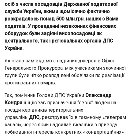
осіб з числа посадовців Державної податкової
служби України, якими щомісячно фактично
розкрадалось понад 500 млн.грн. наших з Вами
податків. У проведенні незаконних фінансових
оборудок були задіяні висопосадовці як
центрального, так і регіональних органів ДПС
України.
Як стало нам відомо з надійних джерел в Офісі
Генерального Прокурора, між учасниками злочинної
групи були чітко розподілені обов’язки по реалізації
протиправних намірів.
Так, помічник Голови ДПС України
Олександр
Кондра
ініціював призначення “своїх” людей на
посади керівників територіальних
управлінь
ДПС,
реєстрував їх в таємному «телеграм
каналі», через який надсилав вказівки з приводу
лобіювання інтересів конкретних «конвертаційних»