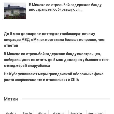
В Минске со стрельбой задержали банду
иностранцев, собиравшуюся…
До 5 млн долларов в коттедже госбанкира: почему
операция МВД в Минске оставила больше вопросов, чем
ответов
В Минске со стрельбой задержали банду иностранцев,
собиравшуюся похитить до 5 млн долларов у бывшего топ-
менеджера Беларусбанка
На Кубе усиливают меры гражданской обороны на фоне
роста напряженности в отношениях с США
Метки
#airbus
#apple
#bmw
#boeing
#google
#microsoft