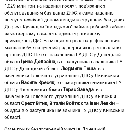
1,029 млн. грн. на надання послуг, пов’язаних з
обслуговуванням баз даних ДФС, а саме наданню
послуг з технічної допомоги адміністрування баз даних.
До речі, Кузнецов “випадково” займає робочий кабінет
на четвертому поверсі в адміністративному
приміщенні ДФС. На місцях до реалізації фінансових
махінацій був залучений ряд керівників регіональних
органів ДПС. Це в.о. начальника ГУ ДПС у Донецькій
області
Ірина Долозіна
, в.о. заступника начальника ГУ
ДПС у Донецькій області
Людмила Паша
, в.о.
начальника Головного управління ДПС у Львівській
області
Василь Кресяк
, в.о. заступника начальника ГУ
ДПС у Львівський області
Тарас Завада
, в.о.
начальника Головного управління ДПС у Київській
області
Орест Вітик
,
Віталій Войтюк
та
Іван Левкін
—
обидва в.о. заступника начальника ГУ ДПС у Київській
області.
Саме при їх безпосередній участі в Донецькій,