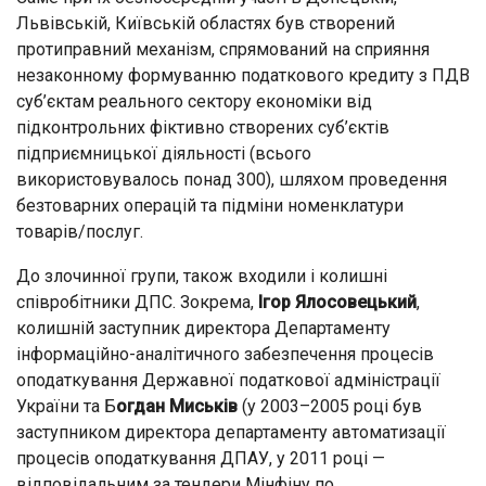
Львівській, Київській областях був створений
протиправний механізм, спрямований на сприяння
незаконному формуванню податкового кредиту з ПДВ
суб’єктам реального сектору економіки від
підконтрольних фіктивно створених суб’єктів
підприємницької діяльності (всього
використовувалось понад 300), шляхом проведення
безтоварних операцій та підміни номенклатури
товарів/послуг.
До злочинної групи, також входили і колишні
співробітники ДПС. Зокрема,
Ігор Ялосовецький
,
колишній заступник директора Департаменту
інформаційно-аналітичного забезпечення процесів
оподаткування Державної податкової адміністрації
України та Б
огдан Миськів
(у 2003–2005 році був
заступником директора департаменту автоматизації
процесів оподаткування ДПАУ, у 2011 році —
відповідальним за тендери Мінфіну по