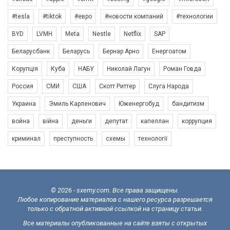
#tesla
#tiktok
#евро
#новости компаний
#технологии
BYD
LVMH
Meta
Nestle
Netflix
SAP
Беларусбанк
Беларусь
Бернар Арно
Енергоатом
Корупція
Куба
НАБУ
Николай Лагун
Роман Говда
Россия
СМИ
США
Скотт Риттер
Слуга Народа
Украина
Эмиль Карленович
Юженергобуд
бандитизм
война
війна
деньги
депутат
капеллан
коррупция
криминал
преступность
схемы
технології
© 2026 - sxemy.com. Все права защищены.
Любое копирование материалов с нашего ресурса разрешается
только с обратной активной ссылкой на страницу статьи.
Все материалы опубликованные на сайте взяты с открытых