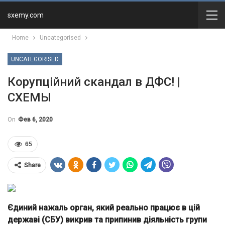
sxemy.com
Home
Uncategorised
UNCATEGORISED
Корупційний скандал в ДФС! |
СХЕМЫ
On
Фев 6, 2020
65
Share
Єдиний нажаль орган, який реально працює в цій
державі (СБУ) викрив та припинив діяльність групи