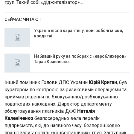
груп. Такий собі «діджиталізатор»…
СЕЙЧАС ЧИТАЮТ
Україна після карантину: нові робочі місця,
кредитні…
Набивший руку на поборах с «евробляхеров»
Тарас Кравченко…
Інший помічник Голови ДПС України
Юрій Криган
, був
куратором по контролю за ризиковими операціями та
приймав рішення по блокуванню/розблокуванню
податкових накладних. Директор департаменту
обслуговування платників ДФС
Наталія
Каленіченко
безпосередньо вела перелік
підприємств, які, до наявного часу, безперешкодно
працювали у складі «конвертаційних» груп. Заступник