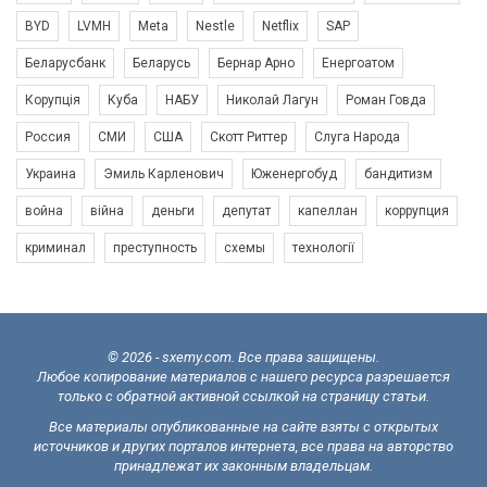
BYD
LVMH
Meta
Nestle
Netflix
SAP
Беларусбанк
Беларусь
Бернар Арно
Енергоатом
Корупція
Куба
НАБУ
Николай Лагун
Роман Говда
Россия
СМИ
США
Скотт Риттер
Слуга Народа
Украина
Эмиль Карленович
Юженергобуд
бандитизм
война
війна
деньги
депутат
капеллан
коррупция
криминал
преступность
схемы
технології
© 2026 - sxemy.com. Все права защищены.
Любое копирование материалов с нашего ресурса разрешается
только с обратной активной ссылкой на страницу статьи.
Все материалы опубликованные на сайте взяты с открытых
источников и других порталов интернета, все права на авторство
принадлежат их законным владельцам.