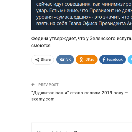
Федина утверждает, что у Зеленского испуга
смеются.
VK
OK.ru
Facebook
Share
PREV POST
“Діджиталізація” стало словом 2019 року —
sxemy.com