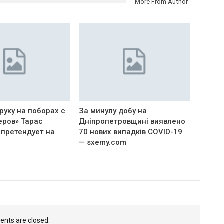
More From Author
руку на поборах с
За минулу добу на
еров» Тарас
Дніпропетровщині виявлено
 претендует на
70 нових випадків COVID-19
— sxemy.com
nts are closed.