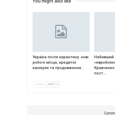
You might also like
Україна після карантину: нові
Набивший 
робочі місця, кредитні
«евроблях
канікули та продовження…
Кравченко
пост…
PREV
NEXT
Comme