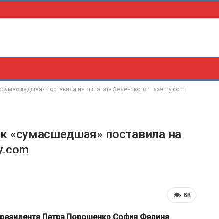
 «сумасшедшая» поставила на «шпагат» Зеленского — sxemy.com
ак «сумасшедшая» поставила на
y.com
68
-президента Петра Порошенко София Федина