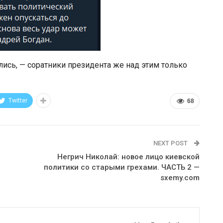
лись, — соратники президента же над этим только
Twitter
68
NEXT POST
Негрич Николай: новое лицо киевской
политики со старыми грехами. ЧАСТЬ 2 —
sxemy.com