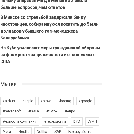
почему операция МВД в Минске оставила
больше вопросов, чем ответов
В Минске со стрельбой задержали банду
иностранцев, собиравшуюся похитить до 5 млн
долларов у бывшего топ-менеджера
Беларусбанка
На Кубе усиливают меры гражданской обороны
на фоне роста напряженности в отношениях с
США
Метки
#airbus
#apple
#bmw
#boeing
#google
#microsoft
#tesla
#tiktok
#евро
#новости компаний
#технологии
BYD
LVMH
Meta
Nestle
Netflix
SAP
Беларусбанк