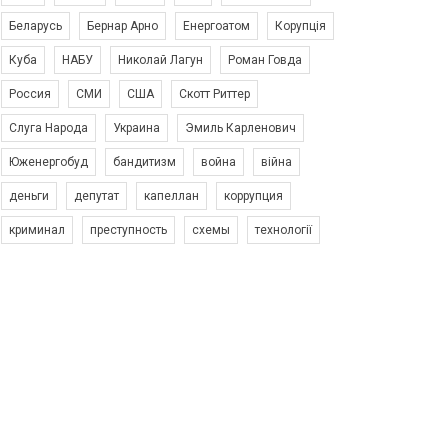
Беларусь
Бернар Арно
Енергоатом
Корупція
Куба
НАБУ
Николай Лагун
Роман Говда
Россия
СМИ
США
Скотт Риттер
Слуга Народа
Украина
Эмиль Карленович
Юженергобуд
бандитизм
война
війна
деньги
депутат
капеллан
коррупция
криминал
преступность
схемы
технології