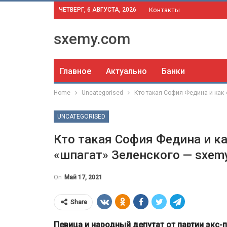
ЧЕТВЕРГ, 6 АВГУСТА, 2026
Контакты
sxemy.com
Главное
Актуально
Банки
Home
Uncategorised
Кто такая София Федина и как
UNCATEGORISED
Кто такая София Федина и к
«шпагат» Зеленского — sxem
On
Май 17, 2021
Share
Певица и народный депутат от партии экс