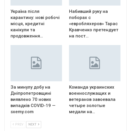
Україна після
Набивший руку на
карантину: нові робочі
поборах с
місця, кредитні
«евробляхеров» Тарас
канікули та
Кравченко претендует
продовження…
на пост…
За минулу добу на
Команда украинских
Дніпропетровщині
военнослужащих и
виявлено 70 нових
ветеранов завоевала
випадків COVID-19 —
четыре золотые
sxemy.com
медали на…
PREV
NEXT