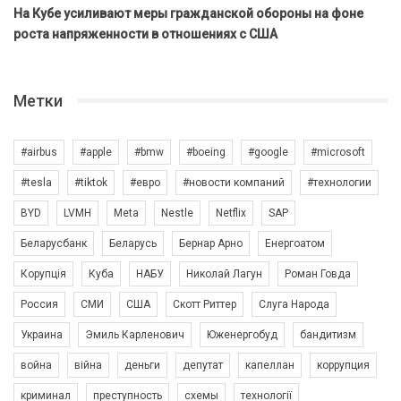
На Кубе усиливают меры гражданской обороны на фоне
роста напряженности в отношениях с США
Метки
#airbus
#apple
#bmw
#boeing
#google
#microsoft
#tesla
#tiktok
#евро
#новости компаний
#технологии
BYD
LVMH
Meta
Nestle
Netflix
SAP
Беларусбанк
Беларусь
Бернар Арно
Енергоатом
Корупція
Куба
НАБУ
Николай Лагун
Роман Говда
Россия
СМИ
США
Скотт Риттер
Слуга Народа
Украина
Эмиль Карленович
Юженергобуд
бандитизм
война
війна
деньги
депутат
капеллан
коррупция
криминал
преступность
схемы
технології