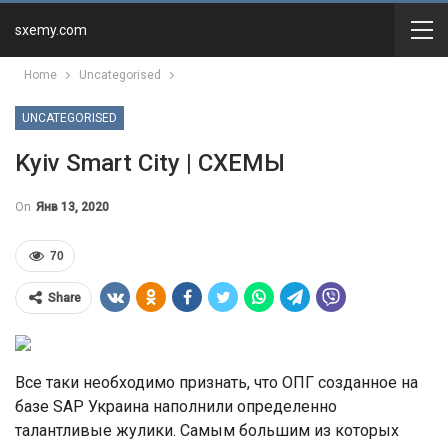
sxemy.com
Home
Uncategorised
UNCATEGORISED
Kyiv Smart City | СХЕМЫ
On
Янв 13, 2020
70
Share
Все таки необходимо признать, что ОПГ созданное на
базе SAP Украина наполнили определенно
талантливые жулики. Самым большим из которых