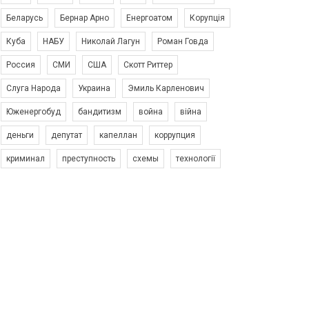
Беларусь
Бернар Арно
Енергоатом
Корупція
Куба
НАБУ
Николай Лагун
Роман Говда
Россия
СМИ
США
Скотт Риттер
Слуга Народа
Украина
Эмиль Карленович
Юженергобуд
бандитизм
война
війна
деньги
депутат
капеллан
коррупция
криминал
преступность
схемы
технології