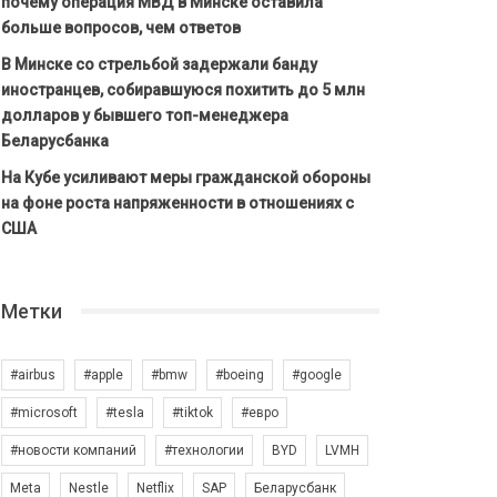
почему операция МВД в Минске оставила
больше вопросов, чем ответов
В Минске со стрельбой задержали банду
иностранцев, собиравшуюся похитить до 5 млн
долларов у бывшего топ-менеджера
Беларусбанка
На Кубе усиливают меры гражданской обороны
на фоне роста напряженности в отношениях с
США
Метки
#airbus
#apple
#bmw
#boeing
#google
#microsoft
#tesla
#tiktok
#евро
#новости компаний
#технологии
BYD
LVMH
Meta
Nestle
Netflix
SAP
Беларусбанк