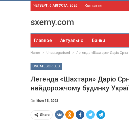
ЧЕТВЕРГ, 6 АВГУСТА, 2026
Контакты
sxemy.com
Главное
Актуально
Банки
Home
Uncategorised
Легенда «Шахтаря» Даріо Срна
UNCATEGORISED
Легенда «Шахтаря» Даріо Срн
найдорожчому будинку Украї
On
Июн 13, 2021
Share