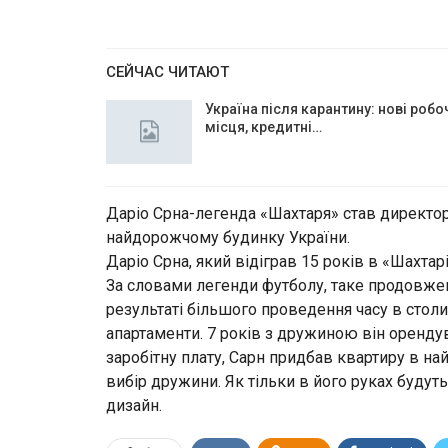
СЕЙЧАС ЧИТАЮТ
Україна після карантину: нові робо
місця, кредитні…
Даріо Срна-легенда «Шахтаря» став директо
найдорожчому будинку України.
Даріо Срна, який відіграв 15 років в «Шахта
За словами легенди футболу, таке продовжен
результаті більшого проведення часу в столи
апартаменти. 7 років з дружиною він оренду
заробітну плату, Сарн придбав квартиру в на
вибір дружини. Як тільки в його руках будут
дизайн.