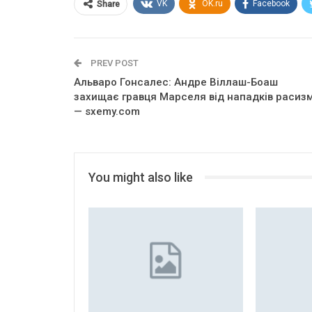
VK
OK.ru
Facebook
Share
PREV POST
Альваро Гонсалес: Андре Віллаш-Боаш
захищає гравця Марселя від нападків расиз
— sxemy.com
You might also like