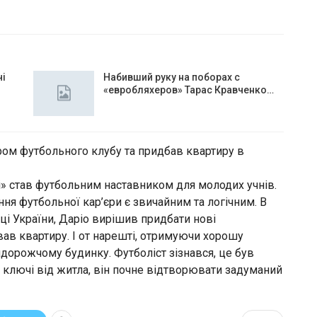
чі
Набивший руку на поборах с
«евробляхеров» Тарас Кравченко…
ром футбольного клубу та придбав квартиру в
рі» став футбольним наставником для молодих учнів.
ня футбольної кар’єри є звичайним та логічним. В
ці України, Даріо вирішив придбати нові
вав квартиру. І от нарешті, отримуючи хорошу
йдорожчому будинку. Футболіст зізнався, це був
ь ключі від житла, він почне відтворювати задуманий