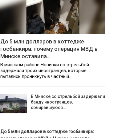
До 5 млн долларов в коттедже
госбанкира: почему операция МВД в
Минске оставила…
В минском районе Новинки со стрельбой
задержали троих иностранцев, которые
пытались проникнуть в частный…
В Минске со стрельбой задержали
банду иностранцев,
собиравшуюся…
До 5 млн долларов в коттедже госбанкира: