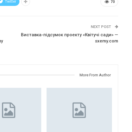
Twitter
70
NEXT POST
Виставка-підсумок проекту «Квітучі сади» —
му
sxemy.com
More From Author