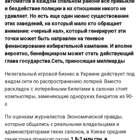
автоматов в каждом спальном районе все привыкли
и бездействие полиции в их отношении никого не
удивляет. Но есть еще один нюанс существования
этих заведений, на который мало кто обращает
внимание: «черный нал», который генерируют эти
точки может быть направлен на теневое
финансирование избирательной кампании. И вполне
вероятно, бенефициаром может стать действующий
глава государства.
Сеть, приносящая миллиарды
Нелегальный игровой бизнес в Украине действует под
видом сети по распространению лотерей. Вместо
раскладок с лотерейными билетами в салонах стоят
компьютеры, заменяющие одноруких бандитов из 90-
х.
По оценкам журналистов
Экономической правды
,
которые общались с реальными владельцами и
администраторами таких салонов, в Киеве средняя
такая точка приносит около
1,8-2 млн грн. в