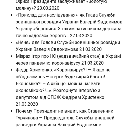
Офиса Президента заслуживает «Золотую
малину»? 23.03.2020
«Приклад для наслідування»: як Глава Служби
зовнішньої розвідки України Валерій Євдокимов
Україну «боронив». З таким захисником держава
точно «здолає» ворогів… 22.03.2020
«Няня» для Голови Служби зовнішньої розвідки
України Валерія Євдокимова 21.03.2020
Мізрах Ігор про НС (надзвичайний стан) в Україні
через пандемію коронавірусу 21.03.2020
Федір Христенко: «Коронавірус?! — Якщо не
об’єднаємось – жертв буде вкрай багато!
Економіка?! – А хіба це, можна назвати
економікою?!…». Розгорнуте інтерв’ю з
депутатом від ОПЗЖ Федірем Христенко
21.03.2020
Почему Президент не видит, как Ставленник
Турчинова — Председатель Службы внешней
разведки Украины Валерий Евдокимов