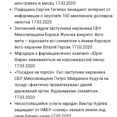
млн гривен в месяц 17.03.2020
Пиарщики Сергея Тигипко зачищают интернет от
информации о неуплате 100 миллионов долларов
налогов 17.03.2020
Злочинний задум заступника керівника СБУ
Миколаївщини Бориса Жукова викрито: його
мета – відновити всі схематози з якими боровся
його керівник Віталій Герсак 17.03.2020
Мародери з фармацевтичної компанії «Юрія-
Фарм» наживаються на коронавірусній паніці
17.03.2020
«Посадки на порозі»: Екс-заступник керівника
СБУ Миколаївщини Петро Майданюк будучи на
посаді «фактично приватизував» даний
державний орган. Відкриваємо схематози…
17.03.2020
Несостоявшийся «слуга народа» Виктор Куртев
защищает от НАБУ «схему» захвата земли под
свои бизнес-цели 17.03.2020