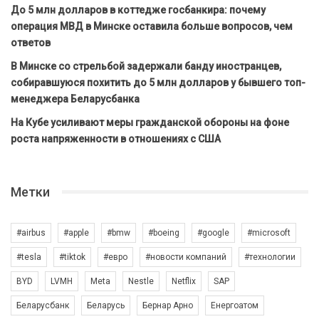
До 5 млн долларов в коттедже госбанкира: почему
операция МВД в Минске оставила больше вопросов, чем
ответов
В Минске со стрельбой задержали банду иностранцев,
собиравшуюся похитить до 5 млн долларов у бывшего топ-
менеджера Беларусбанка
На Кубе усиливают меры гражданской обороны на фоне
роста напряженности в отношениях с США
Метки
#airbus
#apple
#bmw
#boeing
#google
#microsoft
#tesla
#tiktok
#евро
#новости компаний
#технологии
BYD
LVMH
Meta
Nestle
Netflix
SAP
Беларусбанк
Беларусь
Бернар Арно
Енергоатом