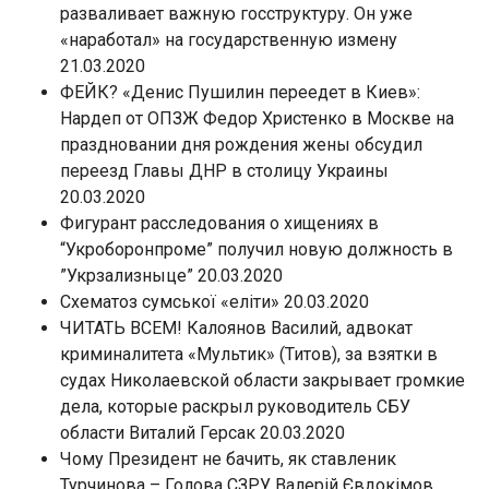
разваливает важную госструктуру. Он уже
«наработал» на государственную измену
21.03.2020
ФЕЙК? «Денис Пушилин переедет в Киев»:
Нардеп от ОПЗЖ Федор Христенко в Москве на
праздновании дня рождения жены обсудил
переезд Главы ДНР в столицу Украины
20.03.2020
Фигурант расследования о хищениях в
“Укроборонпроме” получил новую должность в
”Укрзализныце” 20.03.2020
Схематоз сумської «еліти» 20.03.2020
ЧИТАТЬ ВСЕМ! Калоянов Василий, адвокат
криминалитета «Мультик» (Титов), за взятки в
судах Николаевской области закрывает громкие
дела, которые раскрыл руководитель СБУ
области Виталий Герсак 20.03.2020
Чому Президент не бачить, як ставленик
Турчинова – Голова СЗРУ Валерій Євдокімов