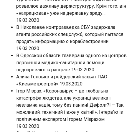
розвалює важливу держструктуру. Крім того: він
«напрацював» уже на державну зраду…
19.03.2020
В Николаеве контрразведка СБУ задержала
агента российских спецслужб, который пытался
продать информацию о кораблестроении
19.03.2020
В Одесской области главврача одного из центров
первичной медико-санитарной помощи
подозревают в растрате 19.03.2020
Алина Головко и рейдерский захват ПАО
«Киевметрострой» 19.03.2020
Ігор Мізрах: «Коронавірус – це глобальна
катастрофа людства, але українці велика і
незламна нація, тому без паніки! Дефолт?! – Так,
можливий: технічний і вже у квітні!». Інтерв’ю із
політичним експертом Ігорем Мізрахом
19.03.2020