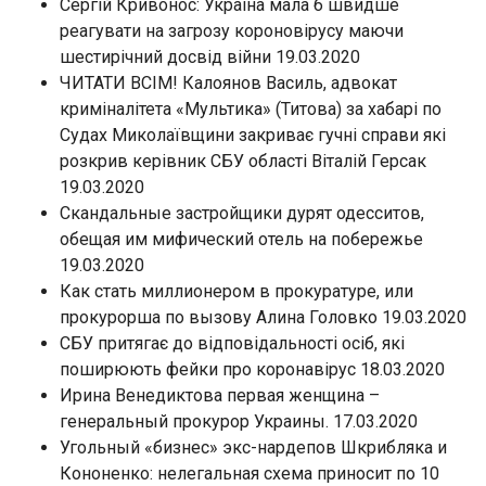
Сергій Кривонос: Украіна мала б швидше
реагувати на загрозу короновірусу маючи
шестирічний досвід війни 19.03.2020
ЧИТАТИ ВСІМ! Калоянов Василь, адвокат
криміналітета «Мультика» (Титова) за хабарі по
Судах Миколаївщини закриває гучні справи які
розкрив керівник СБУ області Віталій Герсак
19.03.2020
Скандальные застройщики дурят одесситов,
обещая им мифический отель на побережье
19.03.2020
Как стать миллионером в прокуратуре, или
прокурорша по вызову Алина Головко 19.03.2020
СБУ притягає до відповідальності осіб, які
поширюють фейки про коронавірус 18.03.2020
Ирина Венедиктова первая женщина –
генеральный прокурор Украины. 17.03.2020
Угольный «бизнес» экс-нардепов Шкрибляка и
Кононенко: нелегальная схема приносит по 10