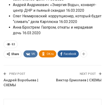
Андрей Андрикевич: «Энергия Воды», конверт-
центр ДНР и пьяный скандал 16.03.2020
Олег Немировский: коррупционер, который будет
“сливать” дела Карплюка 16.03.2020
Анна Брострем: Газпром, откаты и нерадивая
дочь 16.03.2020
63
VK
OK.ru
Facebook
Share
PREV POST
NEXT POST
Андрей Воробьева |
Виктор Ермолаев | СХЕМЫ
СХЕМЫ