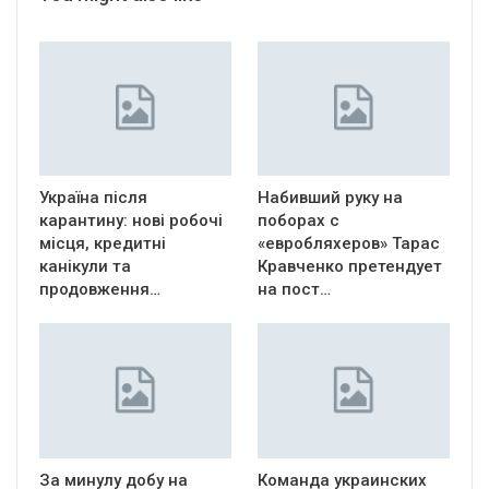
Україна після
Набивший руку на
карантину: нові робочі
поборах с
місця, кредитні
«евробляхеров» Тарас
канікули та
Кравченко претендует
продовження…
на пост…
За минулу добу на
Команда украинских