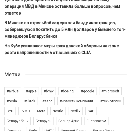
операция МВД в Минске оставила больше вопросов, чем
ответов
В Минске со стрельбой задержали банду иностранцев,
собиравшуюся похитить до 5 млн долларов у бывшего топ-
менеджера Беларусбанка
На Кубе усиливают меры гражданской обороны на фоне
роста напряженности в отношениях с США
Метки
#airbus
#apple
#bmw
#boeing
#google
#microsoft
#tesla
#tiktok
#евро
#новости компаний
#технологии
BYD
LVMH
Meta
Nestle
Netflix
SAP
Беларусбанк
Беларусь
Бернар Арно
Енергоатом
Корупція
Куба
НАБУ
Николай Лагун
Роман Говда