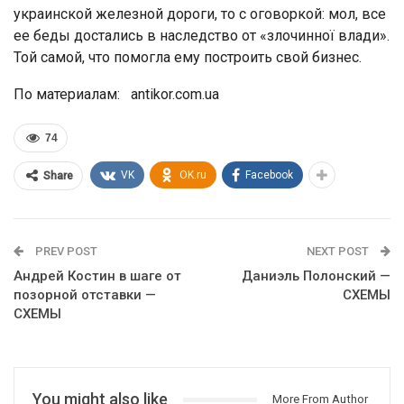
украинской железной дороги, то с оговоркой: мол, все
ее беды достались в наследство от «злочинної влади».
Той самой, что помогла ему построить свой бизнес.
По материалам: antikor.com.ua
74
VK
OK.ru
Facebook
Share
PREV POST
NEXT POST
Андрей Костин в шаге от
Даниэль Полонский —
позорной отставки —
СХЕМЫ
СХЕМЫ
You might also like
More From Author