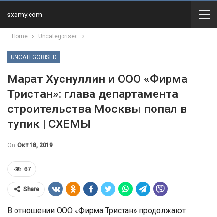
sxemy.com
Home
Uncategorised
UNCATEGORISED
Марат Хуснуллин и ООО «Фирма
Тристан»: глава департамента
строительства Москвы попал в
тупик | СХЕМЫ
On
Окт 18, 2019
67
Share
В отношении ООО «Фирма Тристан» продолжают