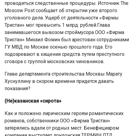
проводиться следственные процедуры. Источник The
Moscow Post сообщает об открытии уже второго
уголовного дела. Ущерб от деятельности «Фирмы
Тристан» мог превысить 1 млрд. рублей.Глава
занимавшегося вывозом строймусора ООО «Фирма
Тристан» Михаил Фомин был арестован сотрудниками
ГУ МВД по Москве осенью прошлого года. Его
подозревают в хищении средств путем преступного
сговора с группой московских чиновников.
Главе департамента строительства Москвы Марату
Хуснуллину в скором времени придется давать
показания?
(Не)казанская «сирота»
Как и положено лирическим героям романтических
романов, собственники ООО «Фирма Тристан»
затерялись вдали от родных мест. Бенефициаром
компании выступает лондонская ТЕРМИН ЛТД.