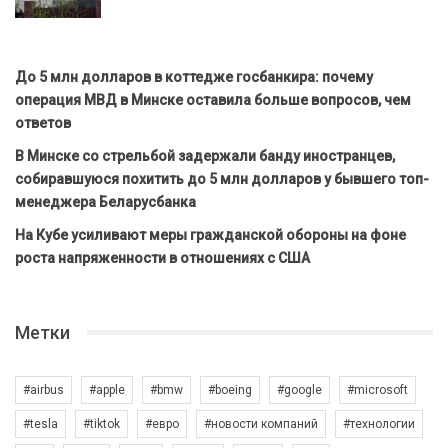
До 5 млн долларов в коттедже госбанкира: почему
операция МВД в Минске оставила больше вопросов, чем
ответов
В Минске со стрельбой задержали банду иностранцев,
собиравшуюся похитить до 5 млн долларов у бывшего топ-
менеджера Беларусбанка
На Кубе усиливают меры гражданской обороны на фоне
роста напряженности в отношениях с США
Метки
#airbus
#apple
#bmw
#boeing
#google
#microsoft
#tesla
#tiktok
#евро
#новости компаний
#технологии