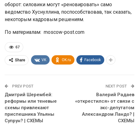
оборот: силовики могут «реновировать» само
ведомство Хуснуллина, поспособствовав, так сказать,
некоторым кадровым решениям.
По материалам: moscow-post.com
67
VK
OK.ru
Facebook
Share
PREV POST
NEXT POST
Дмитрий Шерембей:
Валерий Радаев
реформы или теневые
«открестился» от связи с
схемы привлекают
экс-депутатом
приспешника Ульяны
Александром Ландо? |
Супрун? | СХЕМЫ
СХЕМЫ