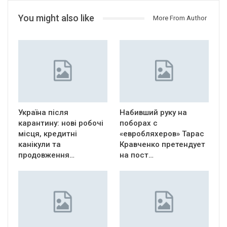
You might also like
More From Author
Україна після
Набивший руку на
карантину: нові робочі
поборах с
місця, кредитні
«евробляхеров» Тарас
канікули та
Кравченко претендует
продовження…
на пост…