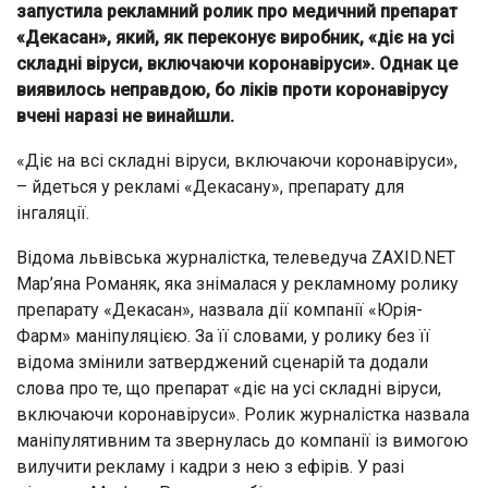
запустила рекламний ролик про медичний препарат
«Декасан», який, як переконує виробник, «діє на усі
складні віруси, включаючи коронавіруси». Однак це
виявилось неправдою, бо ліків проти коронавірусу
вчені наразі не винайшли.
«Діє на всі складні віруси, включаючи коронавіруси»,
– йдеться у рекламі «Декасану», препарату для
інгаляції.
Відома львівська журналістка, телеведуча ZAXID.NET
Мар’яна Романяк, яка знімалася у рекламному ролику
препарату «Декасан», назвала дії компанії «Юрія-
Фарм» маніпуляцією. За її словами, у ролику без її
відома змінили затверджений сценарій та додали
слова про те, що препарат «діє на усі складні віруси,
включаючи коронавіруси». Ролик журналістка назвала
маніпулятивним та звернулась до компанії із вимогою
вилучити рекламу і кадри з нею з ефірів. У разі