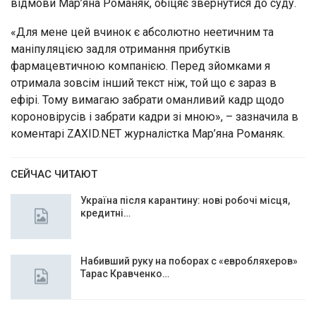
відмови Мар’яна Романяк, обіцяє звернутися до суду.
«Для мене цей вчинок є абсолютно неетичним та
маніпуляцією задля отримання прибутків
фармацевтичною компанією. Перед зйомками я
отримала зовсім інший текст ніж, той що є зараз в
ефірі. Тому вимагаю забрати оманливий кадр щодо
короновірусів і забрати кадри зі мною», – зазначила в
коментарі ZAXID.NET журналістка Мар’яна Романяк.
СЕЙЧАС ЧИТАЮТ
Україна після карантину: нові робочі місця,
кредитні…
Набивший руку на поборах с «евробляхеров»
Тарас Кравченко…