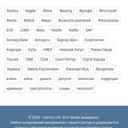
#airbus
#apple
#bmw
#boeing
#google
#microsoft
#tesla
#tiktok
#евро
#новости компаний
#технологии
BYD
LVMH
Meta
Nestle
Netflix
SAP
Беларусбанк
Беларусь
Бернар Арно
Енергоатом
Корупція
Куба
НАБУ
Николай Лагун
Роман Говда
Россия
СМИ
США
Скотт Риттер
Слуга Народа
Украина
Эмиль Карленович
Юженергобуд
бандитизм
война
війна
деньги
депутат
капеллан
коррупция
криминал
преступность
схемы
технології
© 2026 - sxemy.com. Все права защищены.
Любое копирование материалов с нашего ресурса разрешается
только с обратной активной ссылкой на страницу статьи.