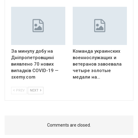
За минулу добу на
Команда украинских
Дніпропетровщині
военнослужащих и
виявлено 70 нових
ветеранов завоевала
випадків COVID-19 —
четыре золотые
sxemy.com
медали на…
PREV
NEXT
Comments are closed.