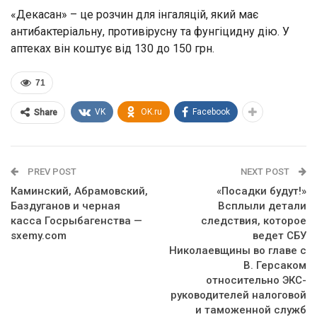
«Декасан» – це розчин для інгаляцій, який має
антибактеріальну, противірусну та фунгіцидну дію. У
аптеках він коштує від 130 до 150 грн.
71
VK
OK.ru
Facebook
Share
PREV POST
NEXT POST
Каминский, Абрамовский,
«Посадки будут!»
Баздуганов и черная
Всплыли детали
касса Госрыбагенства —
следствия, которое
sxemy.com
ведет СБУ
Николаевщины во главе с
В. Герсаком
относительно ЭКС-
руководителей налоговой
и таможенной служб