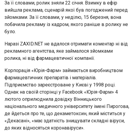
За її словами, ролик зняли 22 січня. Взимку в ефір
вийшла реклама, сценарій якої був погоджений перед
зйомками. За її словами, у неділю, 15 березня, вона
побачила рекламу із кадром, якого раніше в ролику не
було.
Наразі ZAXID.NET не вдалося отримати коментар ні від
рекламного агентства, яке займалося зйомками
ролика, ні від фармацевтичної компанії.
Корпорація «Юрія-Фарм» займається виробництвом
фармацевтичних препаратів і матеріалів.
Підприємство зареєстроване у Києві у 1998 році.
Однак на своїй сторінці у Facebook «Юрія-Фарм» 4
лютого оприлюднила довідку Вінницького
національного медичного університету імені Пирогова,
де йдеться про те, що декаметоксин, який міститься у
«Декасані», «має здатність знищувати складні віруси,
до яких відносяться коронавіруси».