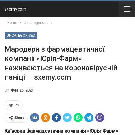
sxemy.com
Home
Uncategorised
UNCATEGORISED
Мародери з фармацевтичної
компанії «Юрія-Фарм»
наживаються на коронавірусній
паніці — sxemy.com
On
Фев 25, 2021
71
Share
Київська фармацевтична компанія «Юрія-Фарм»