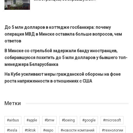
До 5 млн долларов в коттедже госбанкира: почему
операция МВД в Минске оставила больше вопросов, чем
ответов
В Минске со стрельбой задержали банду иностранцев,
собиравшуюся похитить до 5 млн долларов у бывшего топ-
менеджера Беларусбанка
На Кубе усиливают меры гражданской обороны на фоне
роста напряженности в отношениях с США
Метки
#airbus
#apple
#bmw
#boeing
#google
#microsoft
#tesla
#tiktok
#евро
#новости компаний
#технологии