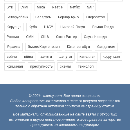
BYD
LVMH
Meta
Nestle
Netflix
SAP
Беларусбанк
Беларусь
Бернар Арно
Енергоатом
Корупція
Куба
НАБУ
Николай Лагун
Роман Говда
Россия
СМИ
США
Скотт Риттер
Слуга Народа
Украина
Эмиль Карленович
Юженергобуд
бандитизм
война
війна
деньги
депутат
капеллан
коррупция
криминал
преступность
схемы
технології
© 2026 - sxemy.com. Все права защищены.
Любое копирование материалов с нашего ресурса разрешается
только с обратной активной ссылкой на страницу статьи.
Все материалы опубликованные на сайте взяты с открытых
источников и других порталов интернета, все права на авторство
принадлежат их законным владельцам.