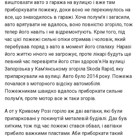
виштовхати авто з гаража на вулицю і вже там
приборкувати пожежу, доки воно не перекинулось на
все, що знаходилось в гаражі. Хоча полум’я і загасили,
авто врятувати не вдалось, воно повністю згоріло, тож
тепер його навіть і не відремонтують. Крім того, під
час цієї пожежі сильні опіки отримав і чоловік, який
перебував поряд з авто в момент його спалаху. Наразі
його життю нічого не загрожує, проте лікарі будуть ще
певний час перевіряти його стан здоров’я.На вулиці
Запорізька у Кам’янському згоріла Skoda Rapid, яку
припаркували на вулиці. Авто було 2014 року. Пожежа
почалася з моторного відсіку автомобіля.
Пожежникам швидко вдалось приборкати сильне
полум’я, проте мотор все ж таки згорів.
А от у Кривому Розі горіло аж дві автівки, які були
припарковані у покинутій металевій будівлі. Дах був
хитким, тож під час пожежі стався обвал, і автівки
прибило важкими пластами. Аби приборкати такий