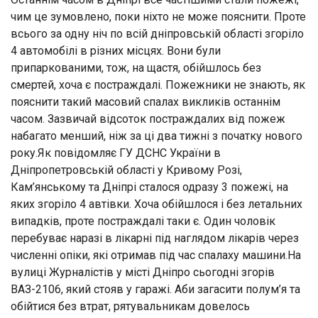
чим це зумовлено, поки ніхто не може пояснити. Проте
всього за одну ніч по всій дніпровській області згоріло
4 автомобілі в різних місцях. Вони були
припаркованими, тож, на щастя, обійшлось без
смертей, хоча є постраждалі. Пожежники не знають, як
пояснити такий масовий спалах викликів останнім
часом. Зазвичай відсоток постраждалих від пожеж
набагато менший, ніж за ці два тижні з початку нового
року.Як повідомляє ГУ ДСНС України в
Дніпропетровській області у Кривому Розі,
Кам’янському та Дніпрі сталося одразу 3 пожежі, на
яких згоріло 4 автівки. Хоча обійшлося і без летальних
випадків, проте постраждалі таки є. Один чоловік
перебуває наразі в лікарні під наглядом лікарів через
численні опіки, які отримав під час спалаху машини.На
вулиці Журналістів у місті Дніпро сьогодні згорів
ВАЗ-2106, який стояв у гаражі. Аби загасити полум’я та
обійтися без втрат, рятувальникам довелось