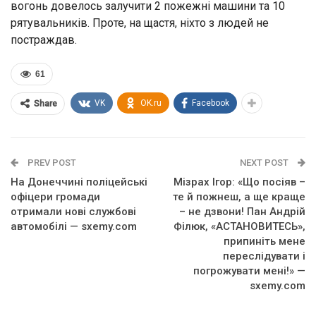
вогонь довелось залучити 2 пожежні машини та 10
рятувальників. Проте, на щастя, ніхто з людей не
постраждав.
61
VK
OK.ru
Facebook
Share
PREV POST
NEXT POST
На Донеччині поліцейські
Мізрах Ігор: «Що посіяв –
офіцери громади
те й пожнеш, а ще краще
отримали нові службові
– не дзвони! Пан Андрій
автомобілі — sxemy.com
Філюк, «АСТАНОВИТЕСЬ»,
припиніть мене
переслідувати і
погрожувати мені!» —
sxemy.com