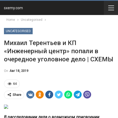
sxemy.com
Home
Uncategorised
UNCATEGORISED
Михаил Терентьев и КП
«Инженерный центр» попали в
очередное уголовное дело | СХЕМЫ
On
Авг 18, 2019
64
Share
В расследовании дела о возможном присвоении