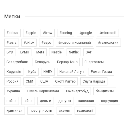
Метки
#airbus
#apple
#bmw
#boeing
#google
#microsoft
#tesla
#tiktok
#евро
#новости компаний
#технологии
BYD
LVMH
Meta
Nestle
Netflix
SAP
Беларусбанк
Беларусь
Бернар Арно
Енергоатом
Корупція
Куба
НАБУ
Николай Лагун
Роман Говда
Россия
СМИ
США
Скотт Риттер
Слуга Народа
Украина
Эмиль Карленович
Юженергобуд
бандитизм
война
війна
деньги
депутат
капеллан
коррупция
криминал
преступность
схемы
технології