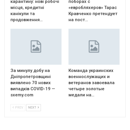
карантину: нові робочі
поборах с
місця, кредитні
«евробляхеров» Тарас
канікули та
Кравченко претендует
продовження…
на пост…
За минулу добу на
Команда украинских
Дніпропетровщині
военнослужащих и
виявлено 70 нових
ветеранов завоевала
випадків COVID-19 —
четыре золотые
sxemy.com
медали на…
PREV
NEXT