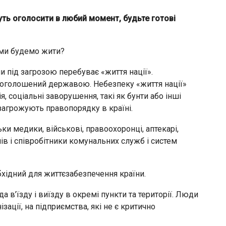
ть оголосити в любий момент, будьте готові
к ми будемо жити?
и під загрозою перебуває «життя нації».
роголошений державою. Небезпеку «життя нації»
, соціальні заворушення, такі як бунти або інші
загрожують правопорядку в країні.
ки медики, військові, правоохоронці, аптекарі,
ів і співробітники комунальних служб і систем
бхідний для життєзабезпечення країни.
в’їзду і виїзду в окремі пункти та території. Люди
ізації, на підприємства, які не є критично