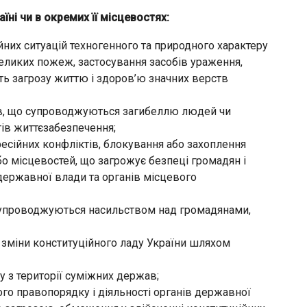
ні чи в окремих її місцевостях:
их ситуацій техногенного та природного характеру
великих пожеж, застосування засобів ураження,
ть загрозу життю і здоров’ю значних верств
ів, що супроводжуються загибеллю людей чи
ів життєзабезпечення;
сійних конфліктів, блокування або захоплення
о місцевостей, що загрожує безпеці громадян і
державної влади та органів місцевого
супроводжуються насильством над громадянами,
 зміни конституційного ладу України шляхом
 з території суміжних держав;
ого правопорядку і діяльності органів державної