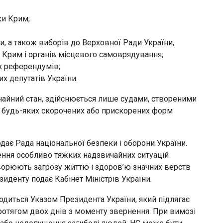
ки Крим;
, а також виборів до Верховної Ради України,
 Крим і органів місцевого самоврядування;
х референдумів;
х депутатів України.
чайний стан, здійснюється лише судами, створеними
я будь-яких скорочених або прискорених форм
ає Рада національної безпеки і оборони України.
ення особливо тяжких надзвичайних ситуацій
творюють загрозу життю і здоров’ю значних верств
иденту подає Кабінет Міністрів України.
водиться Указом Президента України, який підлягає
тягом двох днів з моменту звернення. При вимозі