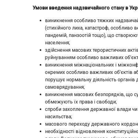
Умови введення надзвичайного стану в Украї
виникнення особливо тяжких надзвичайн
(стихійного лиха, катастроф, особливо 
пандемій, панзоотій тощо), що створюю
населення;
здійснення масових терористичних акт
руйнуванням особливо важливих об’єкт
виникнення міжнаціональних і міжконфе
окремих особливо важливих об’єктів аб
порушує нормальну діяльність органів 
самоврядування;
виникнення масових безпорядків, що 
обмежують їх права і свободи;
спроби захоплення державної влади чи
насильства;
масового переходу державного кордону
необхідності відновлення конституційн