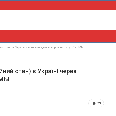
ий стан) в Україні через пандемію коронавірусу | СХЕМЫ
йний стан) в Україні через
ЕМЫ
73