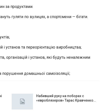
ин за продуктами.
ануть гуляти по вулицях, а спортсмени — бігати.
ктів;
ій і установ та переорієнтацію виробництва;
, організацій і установ, які будуть неналежним
 порушення домашньої самоізоляції;
чі
Набивший руку на поборах с
«евробляхеров» Тарас Кравченко…