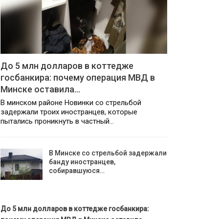
До 5 млн долларов в коттедже
госбанкира: почему операция МВД в
Минске оставила…
В минском районе Новинки со стрельбой
задержали троих иностранцев, которые
пытались проникнуть в частный…
В Минске со стрельбой задержали
банду иностранцев,
собиравшуюся…
До 5 млн долларов в коттедже госбанкира: