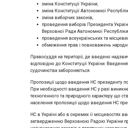
зміна Конституції України;
зміна Конституції Автономної Республі
зміна виборчих законів;
проведення виборів Президента України
Верховної Ради Автономної Республіки
проведення всеукраїнських та місцеви
обмеження прав і повноважень народни
Правосуддя на території, де введено надзви
відповідно до Конституції України. Введенн
судочинства забороняється.
Пропозиції щодо введення НС президенту под
При необхідності введення НС у разі виникн
техногенного та природного характеру що с
населення пропозиції щодо введення НС през
НС в Україні або в окремих її місцевостях в
затвердженню Верховною Радою України про