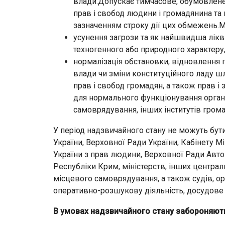
влади.Допускає тимчасове, обумовлене
прав і свобод людини і громадянина та п
зазначенням строку дії цих обмежень.
усунення загрози та як найшвидша лікв
техногенного або природного характеру
нормалізація обстановки, відновлення
влади чи зміни конституційного ладу ш
прав і свобод громадян, а також прав і
для нормального функціонування орган
самоврядування, інших інститутів грома
У період надзвичайного стану не можуть бу
України, Верховної Ради України, Кабінету М
України з прав людини, Верховної Ради Авто
Республіки Крим, міністерств, інших централ
місцевого самоврядування, а також судів, ор
оперативно-розшукову діяльність, досудове 
В умовах надзвичайного стану забороняют