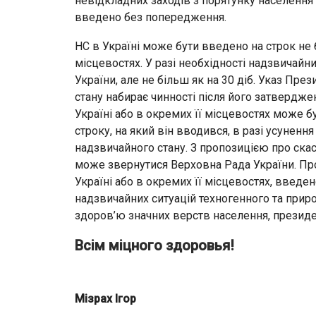
невідкладних заходів з порятунку населення
введено без попередження.
НС в Україні може бути введено на строк не б
місцевостях. У разі необхідності надзвича
України, але не більш як на 30 діб. Указ Пр
стану набирає чинності після його затверд
Україні або в окремих її місцевостях може 
строку, на який він вводився, в разі усунен
надзвичайного стану. З пропозицією про ска
може звернутися Верховна Рада України. Пр
Україні або в окремих її місцевостях, введе
надзвичайних ситуацій техногенного та прир
здоров’ю значних верств населення, президен
Всім міцного здоровья!
Мізрах Ігор