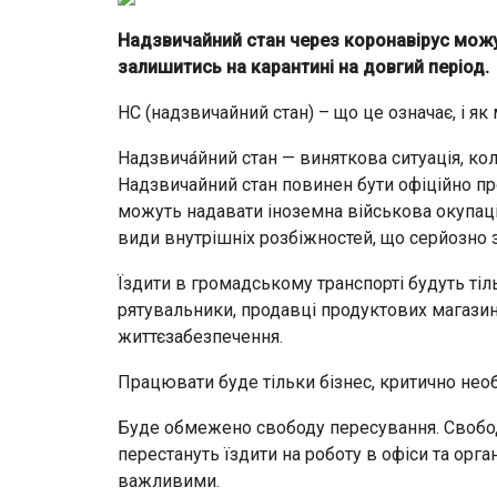
Надзвичайний стан через коронавірус можу
залишитись на карантині на довгий період.
НС (надзвичайний стан) – що це означає, і я
Надзвича́йний стан — виняткова ситуація, кол
Надзвичайний стан повинен бути офіційно п
можуть надавати іноземна військова окупація
види внутрішніх розбіжностей, що серйозно 
Їздити в громадському транспорті будуть тіль
рятувальники, продавці продуктових магазин
життєзабезпечення.
Працювати буде тільки бізнес, критично нео
Буде обмежено свободу пересування. Свобода 
перестануть їздити на роботу в офіси та орган
важливими.