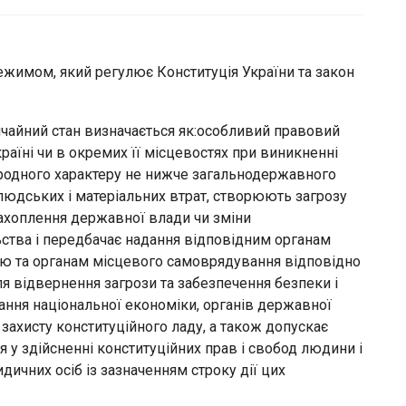
жимом, який регулює Конституція України та закон
.
ичайний стан визначається як:особливий правовий
аїні чи в окремих її місцевостях при виникненні
иродного характеру не нижче загальнодержавного
людських і матеріальних втрат, створюють загрозу
захоплення державної влади чи зміни
ства і передбачає надання відповідним органам
ю та органам місцевого самоврядування відповідно
я відвернення загрози та забезпечення безпеки і
ння національної економіки, органів державної
захисту конституційного ладу, а також допускає
у здійсненні конституційних прав і свобод людини і
дичних осіб із зазначенням строку дії цих