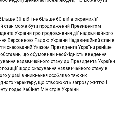
 або недопущення загибелі людей, НС може бути
ільше 30 діб і не більше 60 діб в окремих її
йний стан може бути продовжений Президентом
езидента України про продовження дії надзвичайного
ження Верховною Радою України.Надзвичайний стан в
бути скасований Указом Президента України раніше
ня обставин, що обумовили необхідність введення
сування надзвичайного стану до Президента України
опозиції щодо скасування надзвичайного стану в
ного у разі виникнення особливо тяжких
одного характеру, що створюють загрозу життю і
ту подає Кабінет Міністрів України.