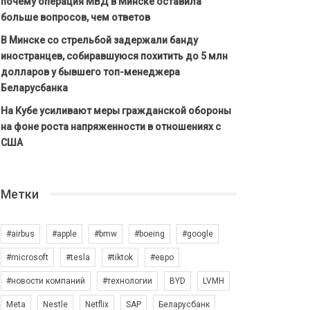
почему операция МВД в Минске оставила
больше вопросов, чем ответов
В Минске со стрельбой задержали банду
иностранцев, собиравшуюся похитить до 5 млн
долларов у бывшего топ-менеджера
Беларусбанка
На Кубе усиливают меры гражданской обороны
на фоне роста напряженности в отношениях с
США
Метки
#airbus
#apple
#bmw
#boeing
#google
#microsoft
#tesla
#tiktok
#евро
#новости компаний
#технологии
BYD
LVMH
Meta
Nestle
Netflix
SAP
Беларусбанк