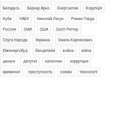
Беларусь
Бернар Арно
Енергоатом
Корупція
Куба
НАБУ
Николай Лагун
Роман Говда
Россия
СМИ
США
Скотт Риттер
Слуга Народа
Украина
Эмиль Карленович
Юженергобуд
бандитизм
война
війна
деньги
депутат
капеллан
коррупция
криминал
преступность
схемы
технології