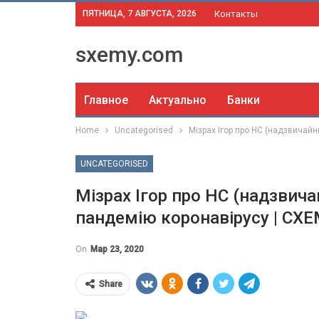
ПЯТНИЦА, 7 АВГУСТА, 2026
Контакты
sxemy.com
Главное
Актуально
Банки
Home
Uncategorised
Мізрах Ігор про НС (надзвичайн
UNCATEGORISED
Мізрах Ігор про НС (надзвича
пандемію коронавірусу | СХ
On
Мар 23, 2020
Share