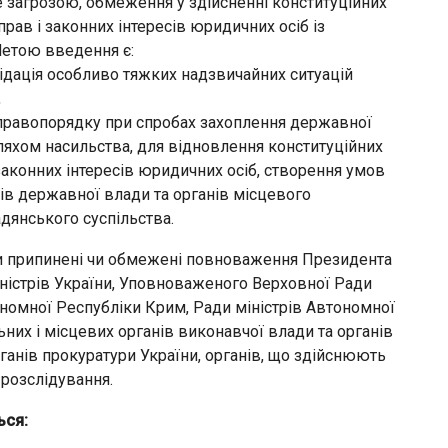
 загрозою, обмеження у здійсненні конституційних
рав і законних інтересів юридичних осіб із
Метою введення є:
ідація особливо тяжких надзвичайних ситуацій
,
 правопорядку при спробах захоплення державної
ляхом насильства, для відновлення конституційних
 законних інтересів юридичних осіб, створення умов
ів державної влади та органів місцевого
дянського суспільства.
ти припинені чи обмежені повноваження Президента
іністрів України, Уповноваженого Верховної Ради
номної Республіки Крим, Ради міністрів Автономної
ьних і місцевих органів виконавчої влади та органів
ганів прокуратури України, органів, що здійснюють
розслідування.
ься: