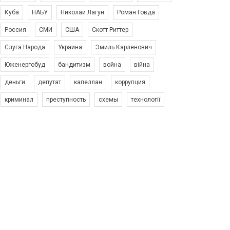
Куба
НАБУ
Николай Лагун
Роман Говда
Россия
СМИ
США
Скотт Риттер
Слуга Народа
Украина
Эмиль Карленович
Юженергобуд
бандитизм
война
війна
деньги
депутат
капеллан
коррупция
криминал
преступность
схемы
технології