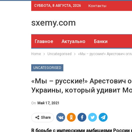
СУББОТА, 8 АВГУСТА, 2026
Контакты
sxemy.com
Главное
Актуально
Банки
Home
Uncategorised
«Мы – русские!» Арестович ог
UNCATEGORISED
«Мы – русские!» Арестович 
Украины, который удивит Мо
On
Май 17, 2021
Share
В борьбе с имперскими амбициями России