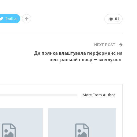
Twitter
61
NEXT POST
Дніпрянка влаштувала перформанс на
центральній площі — sxemy.com
More From Author