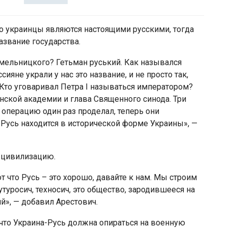
но украинцы являются настоящими русскими, тогда
азвание государства.
Хмельницкого? Гетьман руський. Как назывался
яне украли у нас это название, и не просто так,
 Кто уговаривал Петра I называться императором?
ской академии и глава Священного синода. Три
у операцию один раз проделал, теперь они
 Русь находится в исторической форме Украины», —
а цивилизацию.
т что Русь – это хорошо, давайте к нам. Мы строим
туросич, техносич, это общество, зародившееся на
й», — добавил Арестович.
что Украина-Русь должна опираться на военную