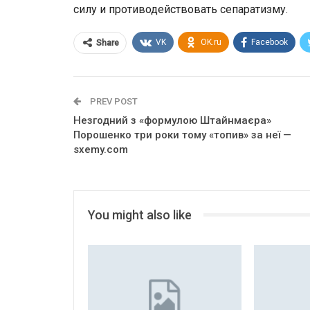
силу и противодействовать сепаратизму.
VK
OK.ru
Facebook
Share
PREV POST
Незгодний з «формулою Штайнмаєра»
Порошенко три роки тому «топив» за неї —
sxemy.com
You might also like