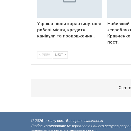
Україна після карантину: нові
Набивший 
робочі місця, кредитні
«евроблях
канікули та продовження…
Кравченко
пост…
PREV
NEXT
Comme
© 2026 - sxemy.com. Все права защищены.
Любое копирование материалов с нашего ресурса разреш