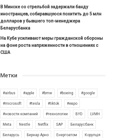
В Минске со стрельбой задержали банду
иностранцев, собиравшуюся похитить до 5 млн
долларов у бывшего топ-менеджера
Беларусбанка
На Кубе усиливают меры гражданской обороны
на фоне роста напряженности в отношениях с
США
Метки
#airbus
#apple
#bmw
#boeing
#google
#microsoft
#tesla
#tiktok
#евро
#новости компаний
#технологии
BYD
LVMH
Meta
Nestle
Netflix
SAP
Беларусбанк
Беларусь
Бернар Арно
Енергоатом
Корупція