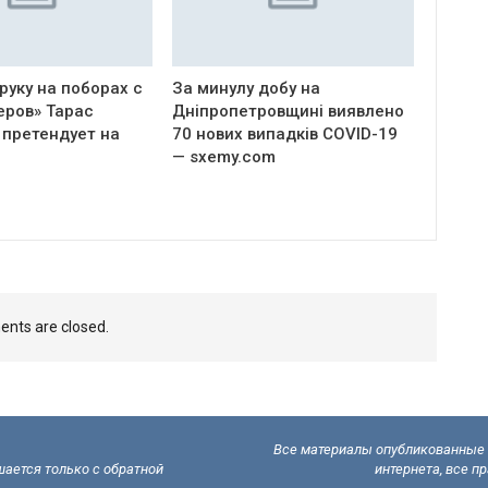
руку на поборах с
За минулу добу на
еров» Тарас
Дніпропетровщині виявлено
 претендует на
70 нових випадків COVID-19
— sxemy.com
nts are closed.
Все материалы опубликованные н
ается только с обратной
интернета, все п