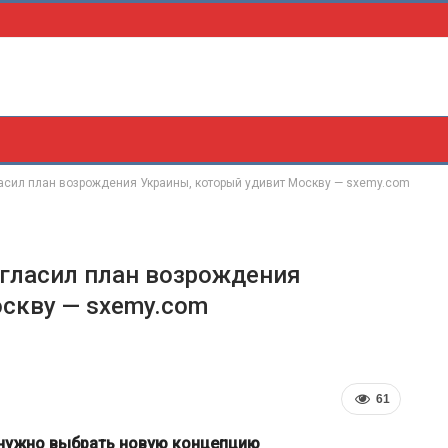
ласил план возрождения Украины, который удивит Москву — sxemy.com
огласил план возрождения
скву — sxemy.com
61
 нужно выбрать новую концепцию