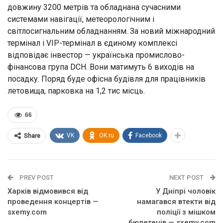
довжину 3200 метрів та обладнана сучасними
системами навігації, метеорологічним і
світлосигнальним обладнанням. За новий міжнародний
термінал і VIP-термінал в єдиному комплексі
відповідає інвестор — українська промислово-
фінансова група DCH. Вони матимуть 6 виходів на
посадку. Поряд буде офісна будівля для працівників
летовища, парковка на 1,2 тис місць.
66
VK
OK.ru
Facebook
Share
PREV POST
NEXT POST
Харків відмовився від
У Дніпрі чоловік
проведення концертів —
намагався втекти від
sxemy.com
поліції з мішком
бюлетенів — sxemy.com