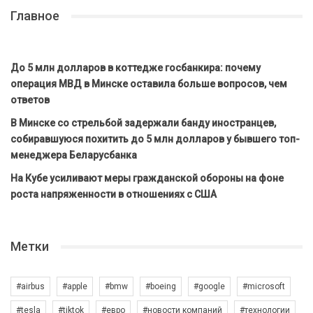
Главное
До 5 млн долларов в коттедже госбанкира: почему
операция МВД в Минске оставила больше вопросов, чем
ответов
В Минске со стрельбой задержали банду иностранцев,
собиравшуюся похитить до 5 млн долларов у бывшего топ-
менеджера Беларусбанка
На Кубе усиливают меры гражданской обороны на фоне
роста напряженности в отношениях с США
Метки
#airbus
#apple
#bmw
#boeing
#google
#microsoft
#tesla
#tiktok
#евро
#новости компаний
#технологии