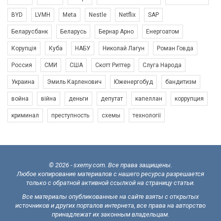
BYD
LVMH
Meta
Nestle
Netflix
SAP
Беларусбанк
Беларусь
Бернар Арно
Енергоатом
Корупція
Куба
НАБУ
Николай Лагун
Роман Говда
Россия
СМИ
США
Скотт Риттер
Слуга Народа
Украина
Эмиль Карленович
Юженергобуд
бандитизм
война
війна
деньги
депутат
капеллан
коррупция
криминал
преступность
схемы
технології
© 2026 - sxemy.com. Все права защищены.
Любое копирование материалов с нашего ресурса разрешается
только с обратной активной ссылкой на страницу статьи.
Все материалы опубликованные на сайте взяты с открытых
источников и других порталов интернета, все права на авторство
принадлежат их законным владельцам.