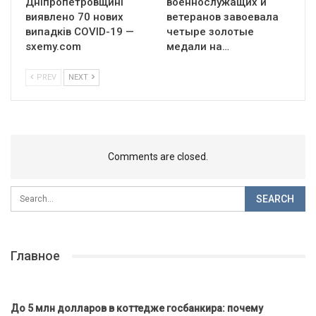
Дніпропетровщині
военнослужащих и
виявлено 70 нових
ветеранов завоевала
випадків COVID-19 —
четыре золотые
sxemy.com
медали на…
PREV
NEXT
Comments are closed.
Главное
До 5 млн долларов в коттедже госбанкира: почему