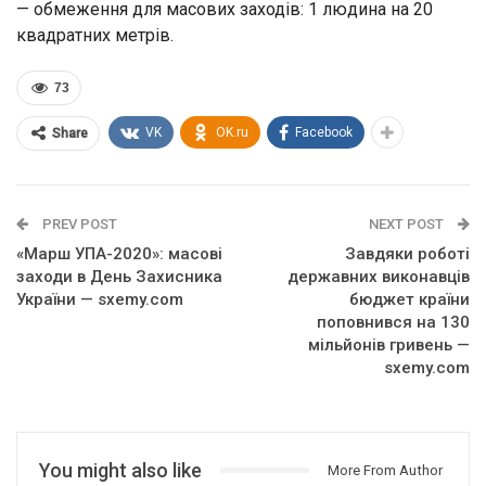
— обмеження для масових заходів: 1 людина на 20
квадратних метрів.
73
VK
OK.ru
Facebook
Share
PREV POST
NEXT POST
«Марш УПА-2020»: масові
Завдяки роботі
заходи в День Захисника
державних виконавців
України — sxemy.com
бюджет країни
поповнився на 130
мільйонів гривень —
sxemy.com
You might also like
More From Author