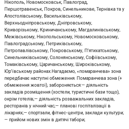
Нікополь, Новомосковськ, Павлоград,
Першотравенськ, Покров, Синельникове, Тернівка та у
Апостолівському, Васильківському,
Верхньодніпровському, Дніпровському,
Криворізькому, Криничанському, Магдалинівському,
Межівському, Нікопольському, Новомосковському,
Павлоградському, Петриківському,
Петропавлівському, Покровському, П’ятихатському,
Синельниківському, Солонянському, Софіївському,
Томаківському, Царичанському, Широківському,
Юр’ївському районах.Нагадаємо, «помаранчева» зона
передбачає наступні обмеження. Помаранчева зона (+
обмеження жовтої), забороняється:— діяльність
закладів розміщення (хостели, туристичні бази тощо),
окрім готелів;— діяльність розважальних закладів,
ресторанів у нічний час;— планові госпіталізації в
лікарнях;— спортзали, фітнес-центри, заклади культури;
— прийом нових змін в дитячі табори;