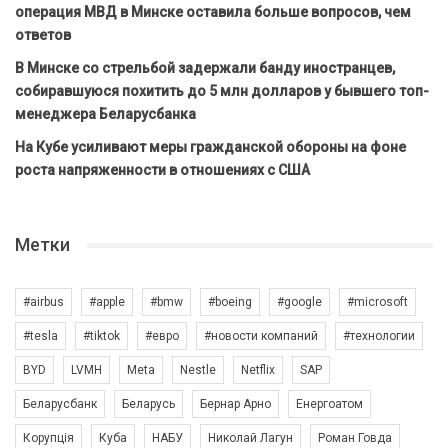
операция МВД в Минске оставила больше вопросов, чем
ответов
В Минске со стрельбой задержали банду иностранцев,
собиравшуюся похитить до 5 млн долларов у бывшего топ-
менеджера Беларусбанка
На Кубе усиливают меры гражданской обороны на фоне
роста напряженности в отношениях с США
Метки
#airbus
#apple
#bmw
#boeing
#google
#microsoft
#tesla
#tiktok
#евро
#новости компаний
#технологии
BYD
LVMH
Meta
Nestle
Netflix
SAP
Беларусбанк
Беларусь
Бернар Арно
Енергоатом
Корупція
Куба
НАБУ
Николай Лагун
Роман Говда