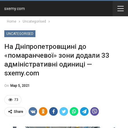
sxemy.com
Home
Uncategorised
UNCATEGORISED
На Дніпропетровщині до
«помаранчевої» зони додали 33
адміністративні одиниці —
sxemy.com
On
Мар 5, 2021
73
Share