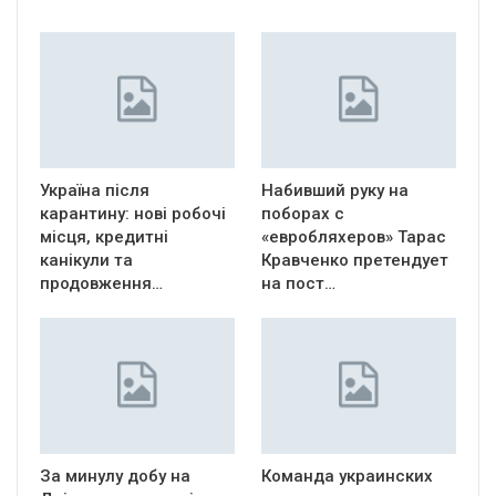
Україна після
Набивший руку на
карантину: нові робочі
поборах с
місця, кредитні
«евробляхеров» Тарас
канікули та
Кравченко претендует
продовження…
на пост…
За минулу добу на
Команда украинских