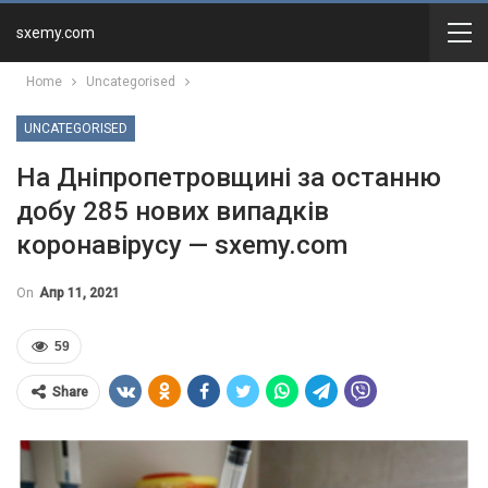
sxemy.com
Home
Uncategorised
UNCATEGORISED
На Дніпропетровщині за останню
добу 285 нових випадків
коронавірусу — sxemy.com
On
Апр 11, 2021
59
Share