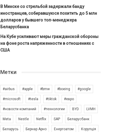
В Минске со стрельбой задержали банду
иностранцев, собиравшуюся похитить до 5 млн
долларов у бывшего топ-менеджера
Беларусбанка
На Кубе усиливают меры гражданской обороны
на фоне роста напряженности в отношениях с
США
Метки
#airbus
#apple
#bmw
#boeing
#google
#microsoft
#tesla
#tiktok
#евро
#новости компаний
#технологии
BYD
LVMH
Meta
Nestle
Netflix
SAP
Беларусбанк
Беларусь
Бернар Арно
Енергоатом
Корупція