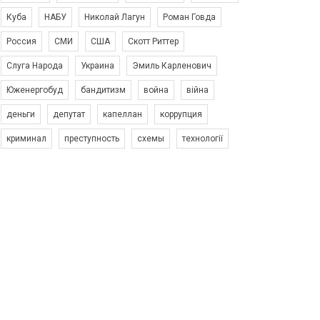
Куба
НАБУ
Николай Лагун
Роман Говда
Россия
СМИ
США
Скотт Риттер
Слуга Народа
Украина
Эмиль Карленович
Юженергобуд
бандитизм
война
війна
деньги
депутат
капеллан
коррупция
криминал
преступность
схемы
технології