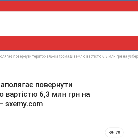
олягає повернути територіальній громаді землю вартістю 6,3 млн грн на узб
наполягає повернути
 вартістю 6,3 млн грн на
— sxemy.com
70