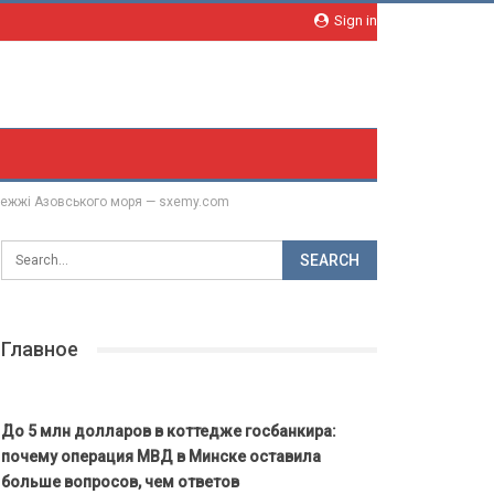
Sign in
ережжі Азовського моря — sxemy.com
Главное
До 5 млн долларов в коттедже госбанкира:
почему операция МВД в Минске оставила
больше вопросов, чем ответов