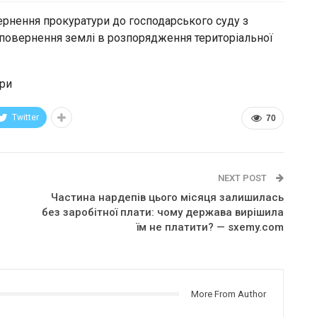
ернення прокуратури до господарського суду з
 повернення землі в розпорядження територіальної
ури
Twitter
70
NEXT POST
Частина нардепів цього місяця залишилась
без заробітної плати: чому держава вирішила
їм не платити? — sxemy.com
More From Author