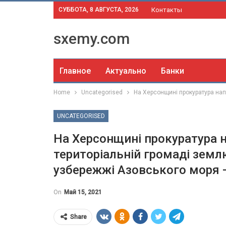
СУББОТА, 8 АВГУСТА, 2026
Контакты
sxemy.com
Главное
Актуально
Банки
Home
Uncategorised
На Херсонщині прокуратура нап
UNCATEGORISED
На Херсонщині прокуратура 
територіальній громаді землю
узбережжі Азовського моря 
On
Май 15, 2021
Share