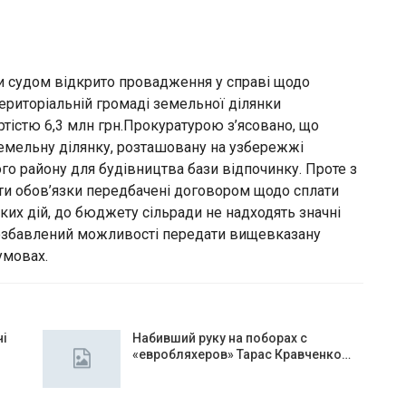
и судом відкрито провадження у справі щодо
ериторіальній громаді земельної ділянки
тістю 6,3 млн грн.Прокуратурою з’ясовано, що
земельну ділянку, розташовану на узбережжі
го району для будівництва бази відпочинку. Проте з
ти обов’язки передбачені договором щодо сплати
ких дій, до бюджету сільради не надходять значні
позбавлений можливості передати вищевказану
умовах.
чі
Набивший руку на поборах с
«евробляхеров» Тарас Кравченко…