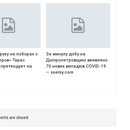
руку на поборах с
За минулу добу на
еров» Тарас
Дніпропетровщині виявлено
 претендует на
70 нових випадків COVID-19
— sxemy.com
nts are closed.