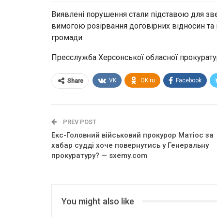
Виявлені порушення стали підставою для зв
вимогою розірвання договірних відносин та
громади.
Пресслужба Херсонської обласної прокурат
VK
OK.ru
Facebook
Share
PREV POST
Екс-Головний військовий прокурор Матіос за
хабар судді хоче повернутись у Генеральну
прокуратуру? — sxemy.com
You might also like