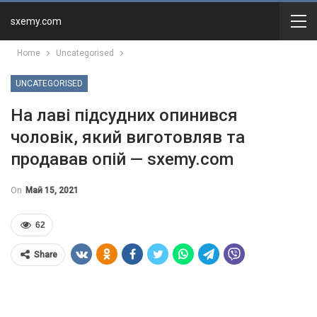
sxemy.com
Home
Uncategorised
UNCATEGORISED
На лаві підсудних опинився
чоловік, який виготовляв та
продавав опій — sxemy.com
On
Май 15, 2021
62
Share