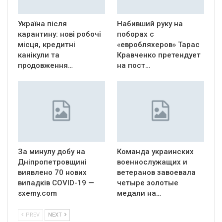
Україна після
Набивший руку на
карантину: нові робочі
поборах с
місця, кредитні
«евробляхеров» Тарас
канікули та
Кравченко претендует
продовження…
на пост…
За минулу добу на
Команда украинских
Дніпропетровщині
военнослужащих и
виявлено 70 нових
ветеранов завоевала
випадків COVID-19 —
четыре золотые
sxemy.com
медали на…
PREV
NEXT