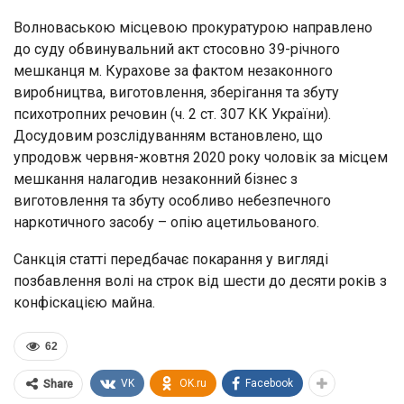
Волноваською місцевою прокуратурою направлено
до суду обвинувальний акт стосовно 39-річного
мешканця м. Курахове за фактом незаконного
виробництва, виготовлення, зберігання та збуту
психотропних речовин (ч. 2 ст. 307 КК України).
Досудовим розслідуванням встановлено, що
упродовж червня-жовтня 2020 року чоловік за місцем
мешкання налагодив незаконний бізнес з
виготовлення та збуту особливо небезпечного
наркотичного засобу – опію ацетильованого.
Санкція статті передбачає покарання у вигляді
позбавлення волі на строк від шести до десяти років з
конфіскацією майна.
62
VK
OK.ru
Facebook
Share