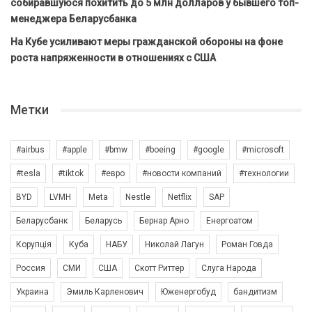
собиравшуюся похитить до 5 млн долларов у бывшего топ-
менеджера Беларусбанка
На Кубе усиливают меры гражданской обороны на фоне
роста напряженности в отношениях с США
Метки
#airbus
#apple
#bmw
#boeing
#google
#microsoft
#tesla
#tiktok
#евро
#новости компаний
#технологии
BYD
LVMH
Meta
Nestle
Netflix
SAP
Беларусбанк
Беларусь
Бернар Арно
Енергоатом
Корупція
Куба
НАБУ
Николай Лагун
Роман Говда
Россия
СМИ
США
Скотт Риттер
Слуга Народа
Украина
Эмиль Карленович
Юженергобуд
бандитизм