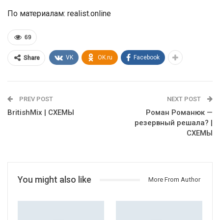
По материалам: realist.online
69
VK
OK.ru
Facebook
Share
PREV POST
NEXT POST
BritishMix | СХЕМЫ
Роман Романюк —
резервный решала? |
СХЕМЫ
You might also like
More From Author