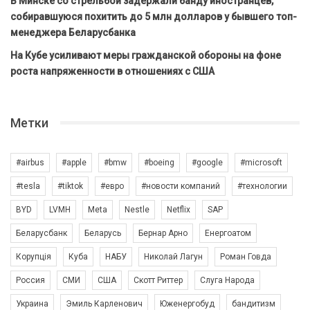
В Минске со стрельбой задержали банду иностранцев,
собиравшуюся похитить до 5 млн долларов у бывшего топ-
менеджера Беларусбанка
На Кубе усиливают меры гражданской обороны на фоне
роста напряженности в отношениях с США
Метки
#airbus
#apple
#bmw
#boeing
#google
#microsoft
#tesla
#tiktok
#евро
#новости компаний
#технологии
BYD
LVMH
Meta
Nestle
Netflix
SAP
Беларусбанк
Беларусь
Бернар Арно
Енергоатом
Корупція
Куба
НАБУ
Николай Лагун
Роман Говда
Россия
СМИ
США
Скотт Риттер
Слуга Народа
Украина
Эмиль Карленович
Юженергобуд
бандитизм