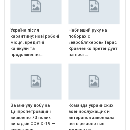
Україна після
Набивший руку на
карантину: нові робочі
поборах с
місця, кредитні
«евробляхеров» Тарас
канікули та
Кравченко претендует
продовження…
на пост…
За минулу добу на
Команда украинских
Дніпропетровщині
военнослужащих и
виявлено 70 нових
ветеранов завоевала
випадків COVID-19 —
четыре золотые
sxemy.com
медали на…