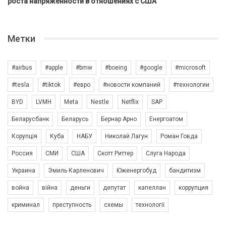
роста напряженности в отношениях с США
Метки
#airbus
#apple
#bmw
#boeing
#google
#microsoft
#tesla
#tiktok
#евро
#новости компаний
#технологии
BYD
LVMH
Meta
Nestle
Netflix
SAP
Беларусбанк
Беларусь
Бернар Арно
Енергоатом
Корупція
Куба
НАБУ
Николай Лагун
Роман Говда
Россия
СМИ
США
Скотт Риттер
Слуга Народа
Украина
Эмиль Карленович
Юженергобуд
бандитизм
война
війна
деньги
депутат
капеллан
коррупция
криминал
преступность
схемы
технології