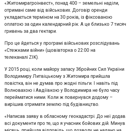
«Житомирагроінвест», понад 400 – земельні наділи,
отримані саме від військових. Договір оренди
укладається терміном на 30 років, із фіксованою
оплатою за один календарний рік. А це близько 7 тисяч
гривень за два гектари.
Про це йдеться у програмі військових розслідувань
«Стежками війни» (щовівторка о 22:00 на
телеканалі ZIK).
У 2015 році, коли майору запасу Збройних Сил України
Володимиру Литвіцькому з Житомира прийшла
повістка, він не думав про жодні пільги. І навіть під
Волновахою і Авдіївкою у Володимира не було часу
перейматися ними. Коли ж повернувся додому –
вирішив отримати землю під будівництво.
«Написав заяву в обласному геокадастрі. До неї додав
всі документи про те, що я учасник бойових дій. Минув
місяць, прийшла відповідь, що дозволу не надано на