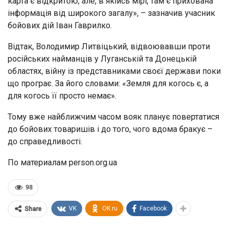
карта є відкритою, але, в якійсь мірі, там є прихована
інформація від широкого загалу», – зазначив учасник
бойових дій Іван Гаврилко.
Відтак, Володимир Литвіцький, відвоювавши проти
російських найманців у Луганській та Донецькій
областях, війну із представниками своєї держави поки
що програє. За його словами: «Земля для когось є, а
для когось її просто немає».
Тому вже найближчим часом вояк планує повертатися
до бойових товаришів і до того, чого вдома бракує –
до справедливості.
По материалам person.org.ua
98
VK
OK.ru
Facebook
Share