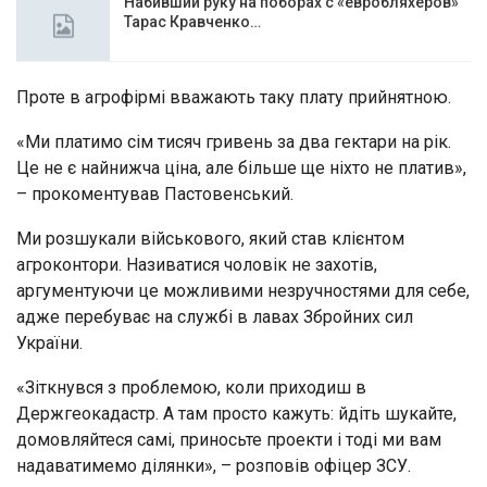
Набивший руку на поборах с «евробляхеров»
Тарас Кравченко…
Проте в агрофірмі вважають таку плату прийнятною.
«Ми платимо сім тисяч гривень за два гектари на рік.
Це не є найнижча ціна, але більше ще ніхто не платив»,
– прокоментував Пастовенський.
Ми розшукали військового, який став клієнтом
агроконтори. Називатися чоловік не захотів,
аргументуючи це можливими незручностями для себе,
адже перебуває на службі в лавах Збройних сил
України.
«Зіткнувся з проблемою, коли приходиш в
Держгеокадастр. А там просто кажуть: йдіть шукайте,
домовляйтеся самі, приносьте проекти і тоді ми вам
надаватимемо ділянки», – розповів офіцер ЗСУ.