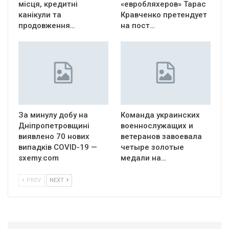
місця, кредитні
«евробляхеров» Тарас
канікули та
Кравченко претендует
продовження…
на пост…
За минулу добу на
Команда украинских
Дніпропетровщині
военнослужащих и
виявлено 70 нових
ветеранов завоевала
випадків COVID-19 —
четыре золотые
sxemy.com
медали на…
PREV
NEXT