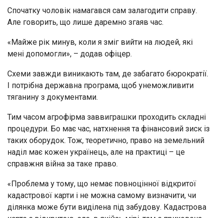
Спочатку чоловік намагався сам залагодити справу.
Але говорить, що лише даремно згаяв час.
«Майже рік минув, коли я зміг вийти на людей, які
мені допомогли», – додав офіцер.
Схеми завжди виникають там, де забагато бюрократії.
І потрібна державна програма, щоб унеможливити
тяганину з документами.
Тим часом агрофірма заввиграшки проходить складні
процедури. Бо має час, натхнення та фінансовий зиск із
таких оборудок. Тож, теоретично, право на земельний
наділ має кожен українець, але на практиці – це
справжня війна за таке право.
«Проблема у тому, що немає повноцінної відкритої
кадастрової карти і не можна самому визначити, чи
ділянка може бути виділена під забудову. Кадастрова