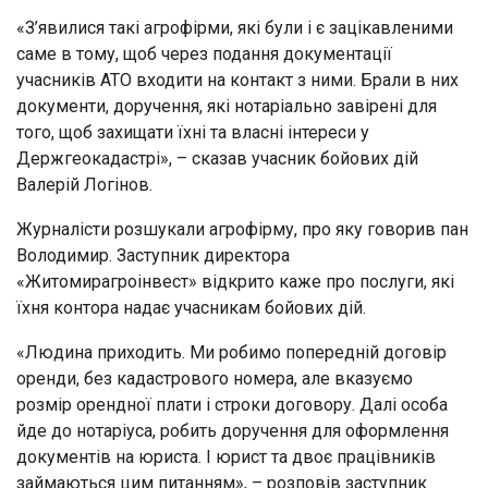
«З’явилися такі агрофірми, які були і є зацікавленими
саме в тому, щоб через подання документації
учасників АТО входити на контакт з ними. Брали в них
документи, доручення, які нотаріально завірені для
того, щоб захищати їхні та власні інтереси у
Держгеокадастрі», – сказав учасник бойових дій
Валерій Логінов.
Журналісти розшукали агрофірму, про яку говорив пан
Володимир. Заступник директора
«Житомирагроінвест» відкрито каже про послуги, які
їхня контора надає учасникам бойових дій.
«Людина приходить. Ми робимо попередній договір
оренди, без кадастрового номера, але вказуємо
розмір орендної плати і строки договору. Далі особа
йде до нотаріуса, робить доручення для оформлення
документів на юриста. І юрист та двоє працівників
займаються цим питанням», – розповів заступник