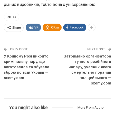
різних виробників, тобто вона є універсальною.
67
VK
OK.ru
Facebook
Share
PREV POST
NEXT POST
У Кривому Розі викрито
Затримано організатора
кримінальну пару, що
гучного розбійного
виготовляла та збувала
нападу, учасник якого
зброю по всій Україні —
смертельно поранив
sxemy.com
поліцейського —
sxemy.com
You might also like
More From Author