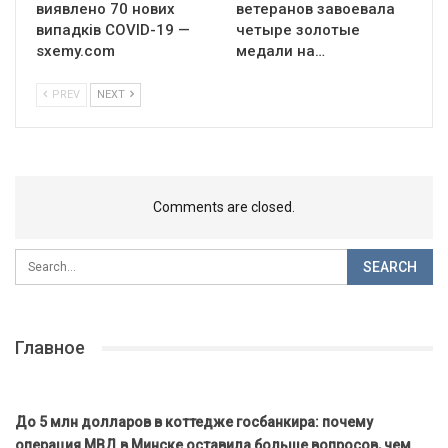
виявлено 70 нових
ветеранов завоевала
випадків COVID-19 —
четыре золотые
sxemy.com
медали на…
PREV
NEXT
Comments are closed.
Главное
До 5 млн долларов в коттедже госбанкира: почему
операция МВД в Минске оставила больше вопросов, чем