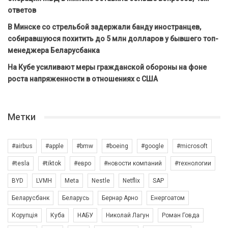
ответов
В Минске со стрельбой задержали банду иностранцев,
собиравшуюся похитить до 5 млн долларов у бывшего топ-
менеджера Беларусбанка
На Кубе усиливают меры гражданской обороны на фоне
роста напряженности в отношениях с США
Метки
#airbus
#apple
#bmw
#boeing
#google
#microsoft
#tesla
#tiktok
#евро
#новости компаний
#технологии
BYD
LVMH
Meta
Nestle
Netflix
SAP
Беларусбанк
Беларусь
Бернар Арно
Енергоатом
Корупція
Куба
НАБУ
Николай Лагун
Роман Говда