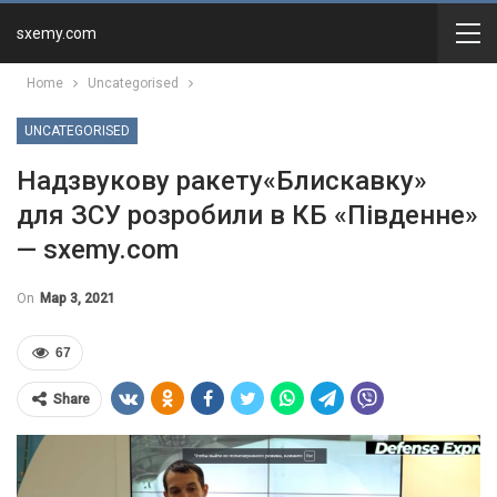
sxemy.com
Home
Uncategorised
UNCATEGORISED
Надзвукову ракету«Блискавку»
для ЗСУ розробили в КБ «Південне»
— sxemy.com
On
Мар 3, 2021
67
Share