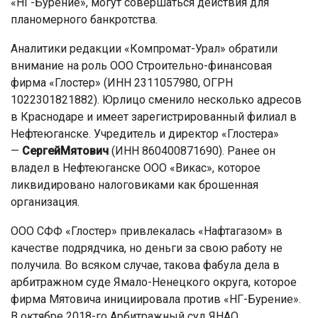
«НГ-Бурение», могут совершаться действия для
планомерного банкротства.
Аналитики редакции «Компромат-Урал» обратили
внимание на роль ООО Строительно-финансовая
фирма «Глостер» (ИНН 2311057980, ОГРН
1022301821882). Юрлицо сменило несколько адресов
в Краснодаре и имеет зарегистрированный филиал в
Нефтеюганске. Учредитель и директор «Глостера»
—
Сергей
Мятович
(ИНН 860400871690). Ранее он
владел в Нефтеюганске ООО «Викас», которое
ликвидировано налоговиками как брошенная
организация.
ООО СФФ «Глостер» привлекалась «Нафтагазом» в
качестве подрядчика, но деньги за свою работу не
получила. Во всяком случае, такова фабула дела в
арбитражном суде Ямало-Ненецкого округа, которое
фирма Мятовича инициировала против «НГ-Бурение».
В октябре 2018-го Арбитражный суд ЯНАО