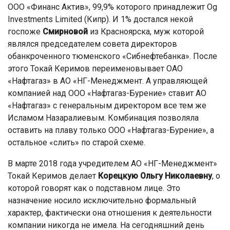
ООО «Финанс Актив», 99,9% которого принадлежит Og
Investments Limited (Кипр). И 1% достался некой
госпоже
Смирновой
из Красноярска, муж которой
являлся председателем совета директоров
обанкроченного тюменского «Сибнефтебанка». После
этого Токай Керимов переименовывает ОАО
«Нафтагаз» в АО «НГ-Менеджмент. А управляющей
компанией над ООО «Нафтагаз-Бурение» ставит АО
«Нафтагаз» с генеральным директором все тем же
Исламом Назаралиевым. Комбинация позволяла
оставить на плаву только ООО «Нафтагаз-Бурение», а
остальное «слить» по старой схеме.
В марте 2018 года учредителем АО «НГ-Менеджмент»
Токай Керимов делает
Корецкую Ольгу Николаевну
, о
которой говорят как о подставном лице. Это
назначение носило исключительно формальный
характер, фактически она отношения к деятельности
компании никогда не имела. На сегодняшний день