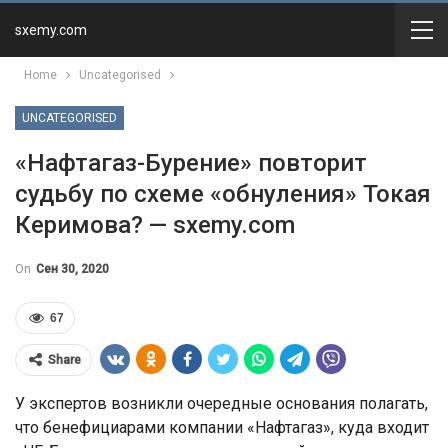
sxemy.com
Home
Uncategorised
UNCATEGORISED
«Нафтагаз-Бурение» повторит
судьбу по схеме «обнуления» Токая
Керимова? — sxemy.com
On
Сен 30, 2020
67
Share
У экспертов возникли очередные основания полагать,
что бенефициарами компании «Нафтагаз», куда входит