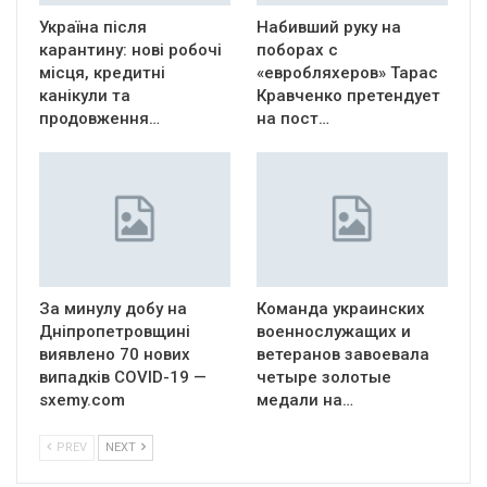
Україна після
Набивший руку на
карантину: нові робочі
поборах с
місця, кредитні
«евробляхеров» Тарас
канікули та
Кравченко претендует
продовження…
на пост…
За минулу добу на
Команда украинских
Дніпропетровщині
военнослужащих и
виявлено 70 нових
ветеранов завоевала
випадків COVID-19 —
четыре золотые
sxemy.com
медали на…
PREV
NEXT