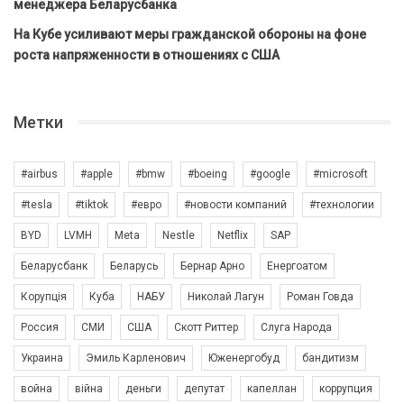
менеджера Беларусбанка
На Кубе усиливают меры гражданской обороны на фоне
роста напряженности в отношениях с США
Метки
#airbus
#apple
#bmw
#boeing
#google
#microsoft
#tesla
#tiktok
#евро
#новости компаний
#технологии
BYD
LVMH
Meta
Nestle
Netflix
SAP
Беларусбанк
Беларусь
Бернар Арно
Енергоатом
Корупція
Куба
НАБУ
Николай Лагун
Роман Говда
Россия
СМИ
США
Скотт Риттер
Слуга Народа
Украина
Эмиль Карленович
Юженергобуд
бандитизм
война
війна
деньги
депутат
капеллан
коррупция