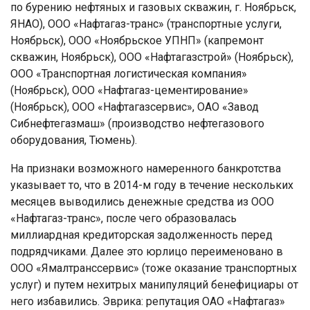
по бурению нефтяных и газовых скважин, г. Ноябрьск,
ЯНАО), ООО «Нафтагаз-транс» (транспортные услуги,
Ноябрьск), ООО «Ноябрьское УПНП» (капремонт
скважин, Ноябрьск), ООО «Нафтагазстрой» (Ноябрьск),
ООО «Транспортная логистическая компания»
(Ноябрьск), ООО «Нафтагаз-цементирование»
(Ноябрьск), ООО «Нафтагазсервис», ОАО «Завод
Сибнефтегазмаш» (производство нефтегазового
оборудования, Тюмень).
На признаки возможного намеренного банкротства
указывает то, что в 2014-м году в течение нескольких
месяцев выводились денежные средства из ООО
«Нафтагаз-транс», после чего образовалась
миллиардная кредиторская задолженность перед
подрядчиками. Далее это юрлицо переименовано в
ООО «Ямалтранссервис» (тоже оказание транспортных
услуг) и путем нехитрых манипуляций бенефициары от
него избавились. Эврика: репутация ОАО «Нафтагаз»