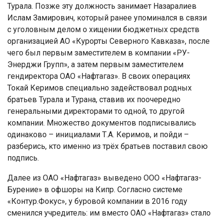
Турала. Позже эту должность занимает Назаралиев
Ислам Замирович, который ранее упоминался в связи
с уголовным делом о хищении бюджетных средств
организацией АО «Курорты Северного Кавказа», после
чего был первым заместителем в компании «РУ-
Энерджи Групп», а затем первым заместителем
гендиректора ОАО «Нафтагаз». В своих операциях
Токай Керимов специально задействовал родных
братьев Турала и Турана, ставив их поочередно
генеральными директорами то одной, то другой
компании. Множество документов подписывались
одинаково – инициалами Т.А. Керимов, и пойди –
разберись, кто именно из трёх братьев поставил свою
подпись.
Далее из ОАО «Нафтагаз» выведено ООО «Нафтагаз-
Бурение» в офшоры на Кипр. Согласно системе
«Контур.Фокус», у буровой компании в 2016 году
сменился учредитель: им вместо ОАО «Нафтагаз» стало